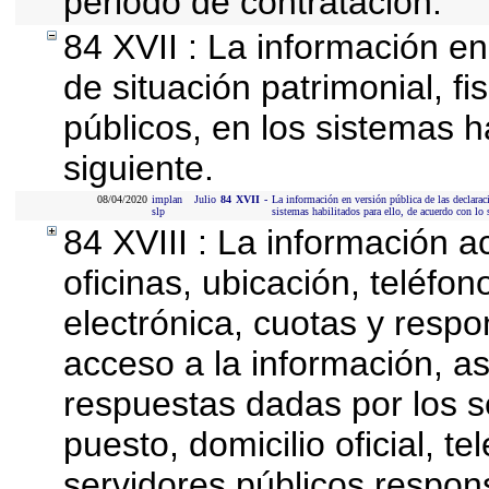
periodo de contratación.
84 XVII : La información en
de situación patrimonial, fi
públicos, en los sistemas h
siguiente.
08/04/2020
implan
Julio
84
XVII
-
La información en versión pública de las declaraci
slp
sistemas habilitados para ello, de acuerdo con lo 
84 XVIII : La información a
oficinas, ubicación, teléfo
electrónica, cuotas y respo
acceso a la información, as
respuestas dadas por los s
puesto, domicilio oficial, te
servidores públicos respon