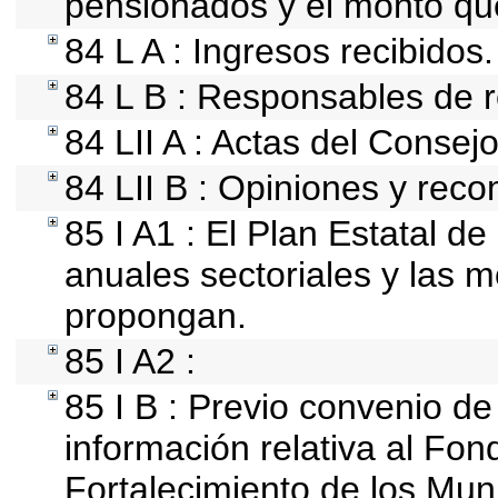
pensionados y el monto qu
84 L A : Ingresos recibidos.
84 L B : Responsables de re
84 LII A : Actas del Consej
84 LII B : Opiniones y rec
85 I A1 : El Plan Estatal d
anuales sectoriales y las 
propongan.
85 I A2 :
85 I B : Previo convenio de
información relativa al Fon
Fortalecimiento de los Mun