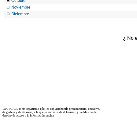
Octubre
Noviembre
Diciembre
¿ No e
La CEGAIP, es un organismo público con autonomía presupuestaria, operativa,
de gestión y de decisión, a la que se encomienda el fomento y la difusión del
derecho de acceso a la información púbica.