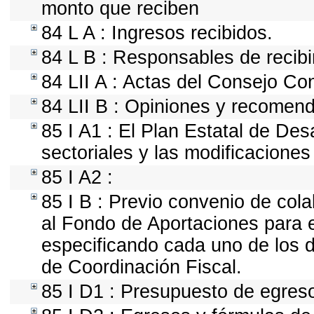
monto que reciben
84 L A : Ingresos recibidos.
84 L B : Responsables de recibir
84 LII A : Actas del Consejo Con
84 LII B : Opiniones y recomen
85 I A1 : El Plan Estatal de Des
sectoriales y las modificacione
85 I A2 :
85 I B : Previo convenio de cola
al Fondo de Aportaciones para e
especificando cada uno de los 
de Coordinación Fiscal.
85 I D1 : Presupuesto de egres