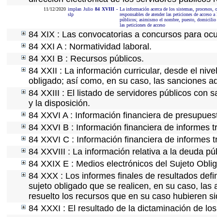
11/12/2020
implan
Julio
84
XVIII
-
La información acerca de los sistemas, procesos, of
slp
responsables de atender las peticiones de acceso a 
públicos; asimismo el nombre, puesto, domicilio of
las peticiones de acceso
84 XIX : Las convocatorias a concursos para ocu
84 XXI A : Normatividad laboral.
84 XXI B : Recursos públicos.
84 XXII : La información curricular, desde el nive
obligado; así como, en su caso, las sanciones ad
84 XXIII : El listado de servidores públicos con 
y la disposición.
84 XXVI A : Información financiera de presupues
84 XXVI B : Información financiera de informes t
84 XXVI C : Información financiera de informes t
84 XXVIII : La información relativa a la deuda pú
84 XXIX E : Medios electrónicos del Sujeto Obli
84 XXX : Los informes finales de resultados defin
sujeto obligado que se realicen, en su caso, la
resuelto los recursos que en su caso hubieren s
84 XXXI : El resultado de la dictaminación de los