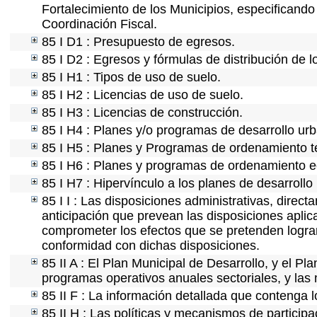
Fortalecimiento de los Municipios, especificand
Coordinación Fiscal.
85 I D1 : Presupuesto de egresos.
85 I D2 : Egresos y fórmulas de distribución de l
85 I H1 : Tipos de uso de suelo.
85 I H2 : Licencias de uso de suelo.
85 I H3 : Licencias de construcción.
85 I H4 : Planes y/o programas de desarrollo ur
85 I H5 : Planes y Programas de ordenamiento ter
85 I H6 : Planes y programas de ordenamiento e
85 I H7 : Hipervínculo a los planes de desarrollo
85 I I : Las disposiciones administrativas, direc
anticipación que prevean las disposiciones aplic
comprometer los efectos que se pretenden lograr
conformidad con dichas disposiciones.
85 II A : El Plan Municipal de Desarrollo, y el P
programas operativos anuales sectoriales, y las
85 II F : La información detallada que contenga l
85 II H : Las políticas y mecanismos de partici