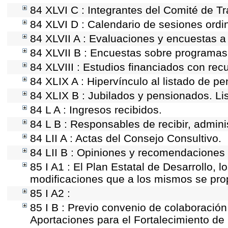
84 XLVI C : Integrantes del Comité de T
84 XLVI D : Calendario de sesiones ordi
84 XLVII A : Evaluaciones y encuestas a
84 XLVII B : Encuestas sobre programas
84 XLVIII : Estudios financiados con rec
84 XLIX A : Hipervínculo al listado de p
84 XLIX B : Jubilados y pensionados. Li
84 L A : Ingresos recibidos.
84 L B : Responsables de recibir, adminis
84 LII A : Actas del Consejo Consultivo.
84 LII B : Opiniones y recomendaciones 
85 I A1 : El Plan Estatal de Desarrollo, 
modificaciones que a los mismos se pr
85 I A2 :
85 I B : Previo convenio de colaboración 
Aportaciones para el Fortalecimiento de