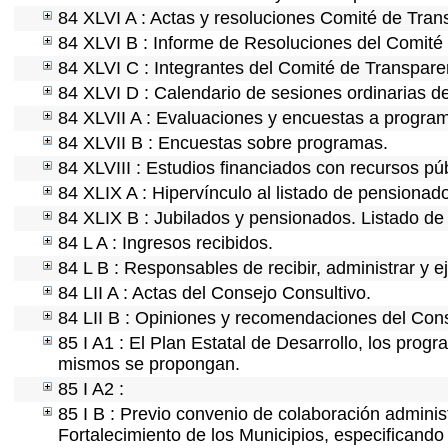
84 XLVI A : Actas y resoluciones Comité de Tra
84 XLVI B : Informe de Resoluciones del Comité
84 XLVI C : Integrantes del Comité de Transpare
84 XLVI D : Calendario de sesiones ordinarias d
84 XLVII A : Evaluaciones y encuestas a program
84 XLVII B : Encuestas sobre programas.
84 XLVIII : Estudios financiados con recursos púb
84 XLIX A : Hipervínculo al listado de pensionado
84 XLIX B : Jubilados y pensionados. Listado de
84 L A : Ingresos recibidos.
84 L B : Responsables de recibir, administrar y ej
84 LII A : Actas del Consejo Consultivo.
84 LII B : Opiniones y recomendaciones del Cons
85 I A1 : El Plan Estatal de Desarrollo, los prog
mismos se propongan.
85 I A2 :
85 I B : Previo convenio de colaboración administ
Fortalecimiento de los Municipios, especificand