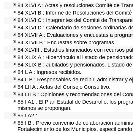
84 XLVI A : Actas y resoluciones Comité de Tra
84 XLVI B : Informe de Resoluciones del Comité
84 XLVI C : Integrantes del Comité de Transpare
84 XLVI D : Calendario de sesiones ordinarias d
84 XLVII A : Evaluaciones y encuestas a program
84 XLVII B : Encuestas sobre programas.
84 XLVIII : Estudios financiados con recursos pú
84 XLIX A : Hipervínculo al listado de pensionado
84 XLIX B : Jubilados y pensionados. Listado de
84 L A : Ingresos recibidos.
84 L B : Responsables de recibir, administrar y e
84 LII A : Actas del Consejo Consultivo.
84 LII B : Opiniones y recomendaciones del Cons
85 I A1 : El Plan Estatal de Desarrollo, los prog
mismos se propongan.
85 I A2 :
85 I B : Previo convenio de colaboración administ
Fortalecimiento de los Municipios, especificand