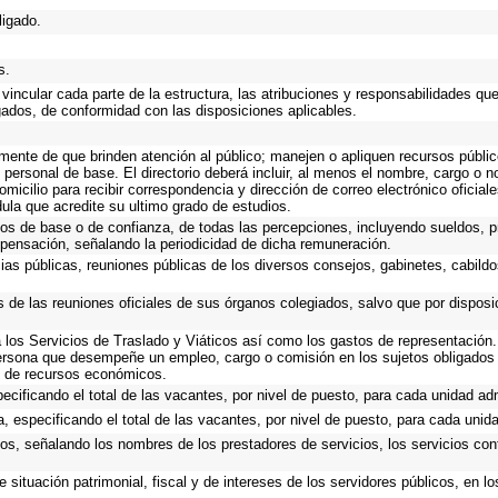
ligado.
s.
vincular cada parte de la estructura, las atribuciones y responsabilidades qu
gados, de conformidad con las disposiciones aplicables.
emente de que brinden atención al público; manejen o apliquen recursos públic
 personal de base. El directorio deberá incluir, al menos el nombre, cargo o 
omicilio para recibir correspondencia y dirección de correo electrónico oficial
dula que acredite su ultimo grado de estudios.
cos de base o de confianza, de todas las percepciones, incluyendo sueldos, pr
pensación, señalando la periodicidad de dicha remuneración.
cias públicas, reuniones públicas de los diversos consejos, gabinetes, cabildo
s de las reuniones oficiales de sus órganos colegiados, salvo que por dispos
los Servicios de Traslado y Viáticos así como los gastos de representación. 
ersona que desempeñe un empleo, cargo o comisión en los sujetos obligados 
io de recursos económicos.
ecificando el total de las vacantes, por nivel de puesto, para cada unidad adm
, especificando el total de las vacantes, por nivel de puesto, para cada unida
ios, señalando los nombres de los prestadores de servicios, los servicios cont
 situación patrimonial, fiscal y de intereses de los servidores públicos, en l