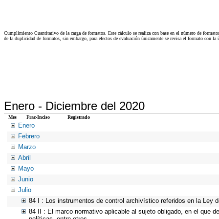
Cumplimiento Cuantitativo de la carga de formatos. Este cálculo se realiza con base en el número de formato
de la duplicidad de formatos, sin embargo, para efectos de evaluación únicamente se revisa el formato con l
Enero -
Diciembre del 2020
Mes
Frac-Inciso
Registrado
Enero
Febrero
Marzo
Abril
Mayo
Junio
Julio
84 I : Los instrumentos de control archivístico referidos en la Ley
84 II : El marco normativo aplicable al sujeto obligado, en el que d
políticas, entre otros