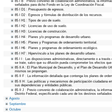
85 I B : Previo convenio de colaboración administrativa, la informa
señalados para dicho Fondo en la Ley de Coordinación Fiscal.
85 I D1 : Presupuesto de egresos.
85 I D2 : Egresos y fórmulas de distribución de los recursos.
85 I H1 : Tipos de uso de suelo.
85 I H2 : Licencias de uso de suelo.
85 I H3 : Licencias de construcción.
85 I H4 : Planes y/o programas de desarrollo urbano.
85 I H5 : Planes y Programas de ordenamiento territorial.
85 I H6 : Planes y programas de ordenamiento ecológico.
85 I H7 : Hipervínculo a los planes de desarrollo urbano.
85 I I : Las disposiciones administrativas, directamente o a través
se trate, salvo que su difusión pueda comprometer los efectos que
85 II A : El Plan Municipal de Desarrollo, y el Plan de Desarrollo 
mismos se propongan.
85 II F : La información detallada que contenga los planes de ordena
85 II H : Las políticas y mecanismos de participación ciudadana e
sus dependencias y entidades públicas.
85 II J : Previo convenio de colaboración administrativa, la inform
Distrito Federal, especificando cada uno de los destinos señalados
Agosto
Septiembre
Octubre