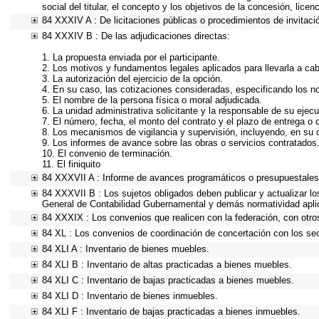
social del titular, el concepto y los objetivos de la concesión, lice
84 XXXIV A : De licitaciones públicas o procedimientos de invitació
84 XXXIV B : De las adjudicaciones directas:
1. La propuesta enviada por el participante.
2. Los motivos y fundamentos legales aplicados para llevarla a ca
3. La autorización del ejercicio de la opción.
4. En su caso, las cotizaciones consideradas, especificando los 
5. El nombre de la persona física o moral adjudicada.
6. La unidad administrativa solicitante y la responsable de su ejecu
7. El número, fecha, el monto del contrato y el plazo de entrega o 
8. Los mecanismos de vigilancia y supervisión, incluyendo, en su 
9. Los informes de avance sobre las obras o servicios contratados
10. El convenio de terminación.
11. El finiquito
84 XXXVII A : Informe de avances programáticos o presupuestales,
84 XXXVII B : Los sujetos obligados deben publicar y actualizar l
General de Contabilidad Gubernamental y demás normatividad apli
84 XXXIX : Los convenios que realicen con la federación, con otro
84 XL : Los convenios de coordinación de concertación con los sec
84 XLI A : Inventario de bienes muebles.
84 XLI B : Inventario de altas practicadas a bienes muebles.
84 XLI C : Inventario de bajas practicadas a bienes muebles.
84 XLI D : Inventario de bienes inmuebles.
84 XLI F : Inventario de bajas practicadas a bienes inmuebles.