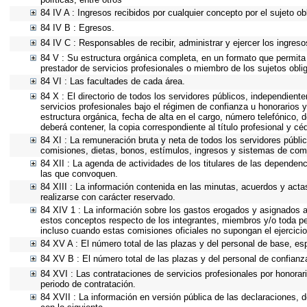
84 IV A : Ingresos recibidos por cualquier concepto por el sujeto ob
84 IV B : Egresos.
84 IV C : Responsables de recibir, administrar y ejercer los ingreso
84 V : Su estructura orgánica completa, en un formato que permita 
prestador de servicios profesionales o miembro de los sujetos obli
84 VI : Las facultades de cada área.
84 X : El directorio de todos los servidores públicos, independient
servicios profesionales bajo el régimen de confianza u honorarios y
estructura orgánica, fecha de alta en el cargo, número telefónico, d
deberá contener, la copia correspondiente al título profesional y cé
84 XI : La remuneración bruta y neta de todos los servidores públi
comisiones, dietas, bonos, estímulos, ingresos y sistemas de com
84 XII : La agenda de actividades de los titulares de las dependen
las que convoquen.
84 XIII : La información contenida en las minutas, acuerdos y acta
realizarse con carácter reservado.
84 XIV 1 : La información sobre los gastos erogados y asignados a 
estos conceptos respecto de los integrantes, miembros y/o toda p
incluso cuando estas comisiones oficiales no supongan el ejercic
84 XV A : El número total de las plazas y del personal de base, esp
84 XV B : El número total de las plazas y del personal de confianza
84 XVI : Las contrataciones de servicios profesionales por honorar
periodo de contratación.
84 XVII : La información en versión pública de las declaraciones, de