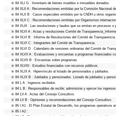
84 XLI G : Inventario de bienes muebles e inmuebles donados.
84 XLII A : Recomendaciones emitidas por la Comisión Nacional 
84 XLII B : Casos especiales emitidos por la CNDH u otros organi
84 XLII C : Recomendaciones emitidas por Organismos internacion
84 XLIII : Las resoluciones y laudos que se emitan en procesos o 
84 XLVI A : Actas y resoluciones Comité de Transparencia_Informe
84 XLVI B : Informe de Resoluciones del Comité de Transparencia.
84 XLVI C : Integrantes del Comité de Transparencia.
84 XLVI D : Calendario de sesiones ordinarias del Comité de Trans
84 XLVII A : Evaluaciones y encuestas a programas financiados co
84 XLVII B : Encuestas sobre programas.
84 XLVIII : Estudios financiados con recursos públicos.
84 XLIX A : Hipervínculo al listado de pensionados y jubilados.
84 XLIX B : Jubilados y pensionados. Listado de jubilados y pensi
84 L A : Ingresos recibidos.
84 L B : Responsables de recibir, administrar y ejercer los ingresos
84 LII A : Actas del Consejo Consultivo.
84 LII B : Opiniones y recomendaciones del Consejo Consultivo.
85 I A1 : El Plan Estatal de Desarrollo, los programas operativos 
85 I A2 :