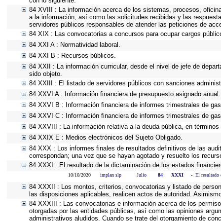
con lo siguiente.
84 XVIII : La información acerca de los sistemas, procesos, oficin
a la información, así como las solicitudes recibidas y las respuesta
servidores públicos responsables de atender las peticiones de acc
84 XIX : Las convocatorias a concursos para ocupar cargos públic
84 XXI A : Normatividad laboral.
84 XXI B : Recursos públicos.
84 XXII : La información curricular, desde el nivel de jefe de depa
sido objeto.
84 XXIII : El listado de servidores públicos con sanciones administ
84 XXVI A : Información financiera de presupuesto asignado anual.
84 XXVI B : Información financiera de informes trimestrales de gas
84 XXVI C : Información financiera de informes trimestrales de gas
84 XXVIII : La información relativa a la deuda pública, en términos 
84 XXIX E : Medios electrónicos del Sujeto Obligado.
84 XXX : Los informes finales de resultados definitivos de las audi
correspondan; una vez que se hayan agotado y resuelto los recurs
84 XXXI : El resultado de la dictaminación de los estados financier
10/10/2020
implan slp
Julio
84
XXXI
-
El resultado 
84 XXXII : Los montos, criterios, convocatorias y listado de person
las disposiciones aplicables, realicen actos de autoridad. Asimism
84 XXXIII : Las convocatorias e información acerca de los permisos
otorgadas por las entidades públicas, así como las opiniones argu
administrativos aludidos. Cuando se trate del otorgamiento de conc