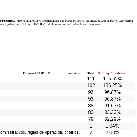
 referencia
, vigente a la fecha. Cabe mencionar que puede parecer un resultado mayor al 100%, esto, deriva
 fueron cargados, más NO así la CALIDAD de la información contenida en los mismos.
Formato LTAIPSLP
Formatos
Total
% Cump Cuantitativo
111
115.62%
102
106.25%
93
96.87%
93
96.87%
88
91.67%
80
83.33%
79
82.29%
1
1.04%
ministrativos, reglas de operación, criterios,
2
2.08%