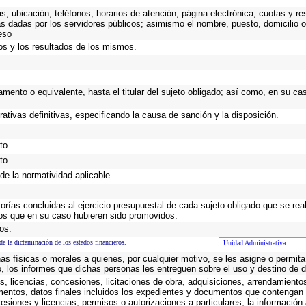
as, ubicación, teléfonos, horarios de atención, página electrónica, cuotas y 
s dadas por los servidores públicos; asimismo el nombre, puesto, domicilio ofi
eso
os y los resultados de los mismos.
rtamento o equivalente, hasta el titular del sujeto obligado; así como, en su 
rativas definitivas, especificando la causa de sanción y la disposición.
to.
to.
de la normatividad aplicable.
torías concluidas al ejercicio presupuestal de cada sujeto obligado que se rea
os que en su caso hubieren sido promovidos.
os.
de la dictaminación de los estados financieros.
Unidad Administrativa
as físicas o morales a quienes, por cualquier motivo, se les asigne o permita
o, los informes que dichas personas les entreguen sobre el uso y destino de 
, licencias, concesiones, licitaciones de obra, adquisiciones, arrendamiento
mentos, datos finales incluidos los expedientes y documentos que contengan 
esiones y licencias, permisos o autorizaciones a particulares, la información