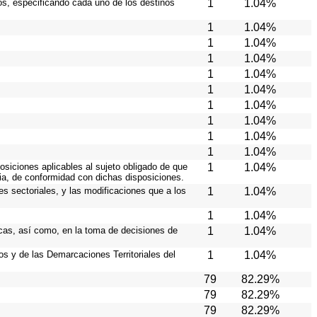
ios, especificando cada uno de los destinos
1
1.04%
1
1.04%
1
1.04%
1
1.04%
1
1.04%
1
1.04%
1
1.04%
1
1.04%
1
1.04%
1
1.04%
osiciones aplicables al sujeto obligado de que
1
1.04%
cia, de conformidad con dichas disposiciones.
es sectoriales, y las modificaciones que a los
1
1.04%
1
1.04%
icas, así como, en la toma de decisiones de
1
1.04%
ios y de las Demarcaciones Territoriales del
1
1.04%
79
82.29%
79
82.29%
79
82.29%