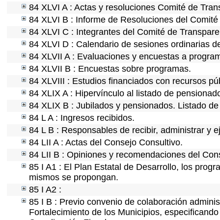
84 XLVI A : Actas y resoluciones Comité de Tra
84 XLVI B : Informe de Resoluciones del Comité
84 XLVI C : Integrantes del Comité de Transpare
84 XLVI D : Calendario de sesiones ordinarias d
84 XLVII A : Evaluaciones y encuestas a program
84 XLVII B : Encuestas sobre programas.
84 XLVIII : Estudios financiados con recursos pú
84 XLIX A : Hipervínculo al listado de pensionado
84 XLIX B : Jubilados y pensionados. Listado de
84 L A : Ingresos recibidos.
84 L B : Responsables de recibir, administrar y e
84 LII A : Actas del Consejo Consultivo.
84 LII B : Opiniones y recomendaciones del Cons
85 I A1 : El Plan Estatal de Desarrollo, los prog
mismos se propongan.
85 I A2 :
85 I B : Previo convenio de colaboración administ
Fortalecimiento de los Municipios, especificand