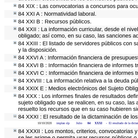
84 XIX : Las convocatorias a concursos para ocu
84 XXI A : Normatividad laboral.
84 XXI B : Recursos públicos.
84 XXII : La información curricular, desde el nive
obligado; así como, en su caso, las sanciones ad
84 XXIII : El listado de servidores públicos con 
y la disposición.
84 XXVI A : Información financiera de presupues
84 XXVI B : Información financiera de informes t
84 XXVI C : Información financiera de informes t
84 XXVIII : La información relativa a la deuda pú
84 XXIX E : Medios electrónicos del Sujeto Obli
84 XXX : Los informes finales de resultados defin
sujeto obligado que se realicen, en su caso, la
resuelto los recursos que en su caso hubieren s
84 XXXI : El resultado de la dictaminación de los
10/10/2020
implan slp
Julio
84
XXXI
-
El resultado de la dicta
84 XXXII : Los montos, criterios, convocatorias y
se les asigne o permita usar recursos públicos o,