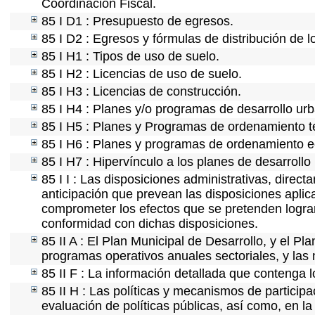
Coordinación Fiscal.
85 I D1 : Presupuesto de egresos.
85 I D2 : Egresos y fórmulas de distribución de l
85 I H1 : Tipos de uso de suelo.
85 I H2 : Licencias de uso de suelo.
85 I H3 : Licencias de construcción.
85 I H4 : Planes y/o programas de desarrollo ur
85 I H5 : Planes y Programas de ordenamiento ter
85 I H6 : Planes y programas de ordenamiento e
85 I H7 : Hipervínculo a los planes de desarrollo
85 I I : Las disposiciones administrativas, direc
anticipación que prevean las disposiciones aplic
comprometer los efectos que se pretenden lograr
conformidad con dichas disposiciones.
85 II A : El Plan Municipal de Desarrollo, y el P
programas operativos anuales sectoriales, y las
85 II F : La información detallada que contenga l
85 II H : Las políticas y mecanismos de partici
evaluación de políticas públicas, así como, en 