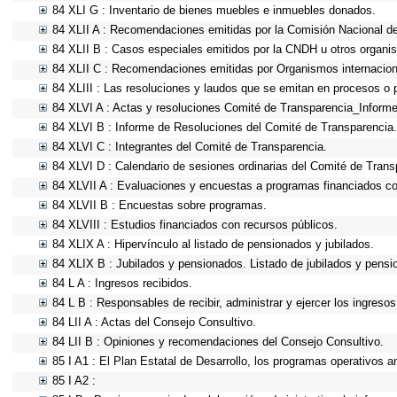
84 XLI G : Inventario de bienes muebles e inmuebles donados.
84 XLII A : Recomendaciones emitidas por la Comisión Nacional 
84 XLII B : Casos especiales emitidos por la CNDH u otros organi
84 XLII C : Recomendaciones emitidas por Organismos internacion
84 XLIII : Las resoluciones y laudos que se emitan en procesos o 
84 XLVI A : Actas y resoluciones Comité de Transparencia_Informe
84 XLVI B : Informe de Resoluciones del Comité de Transparencia.
84 XLVI C : Integrantes del Comité de Transparencia.
84 XLVI D : Calendario de sesiones ordinarias del Comité de Trans
84 XLVII A : Evaluaciones y encuestas a programas financiados co
84 XLVII B : Encuestas sobre programas.
84 XLVIII : Estudios financiados con recursos públicos.
84 XLIX A : Hipervínculo al listado de pensionados y jubilados.
84 XLIX B : Jubilados y pensionados. Listado de jubilados y pensi
84 L A : Ingresos recibidos.
84 L B : Responsables de recibir, administrar y ejercer los ingresos
84 LII A : Actas del Consejo Consultivo.
84 LII B : Opiniones y recomendaciones del Consejo Consultivo.
85 I A1 : El Plan Estatal de Desarrollo, los programas operativos 
85 I A2 :