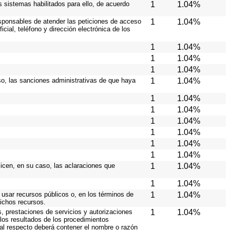
os sistemas habilitados para ello, de acuerdo
1
1.04%
responsables de atender las peticiones de acceso
1
1.04%
cial, teléfono y dirección electrónica de los
1
1.04%
1
1.04%
1
1.04%
caso, las sanciones administrativas de que haya
1
1.04%
1
1.04%
1
1.04%
1
1.04%
1
1.04%
1
1.04%
1
1.04%
licen, en su caso, las aclaraciones que
1
1.04%
1
1.04%
 usar recursos públicos o, en los términos de
1
1.04%
dichos recursos.
s, prestaciones de servicios y autorizaciones
1
1.04%
los resultados de los procedimientos
 al respecto deberá contener el nombre o razón