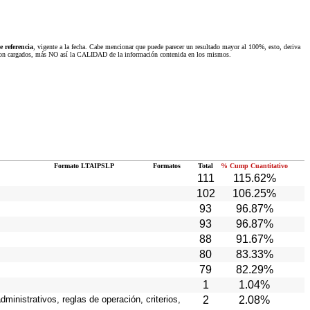
 referencia
, vigente a la fecha. Cabe mencionar que puede parecer un resultado mayor al 100%, esto, deriva
 fueron cargados, más NO así la CALIDAD de la información contenida en los mismos.
Formato LTAIPSLP
Formatos
Total
% Cump Cuantitativo
111
115.62%
102
106.25%
93
96.87%
93
96.87%
88
91.67%
80
83.33%
79
82.29%
1
1.04%
ministrativos, reglas de operación, criterios,
2
2.08%