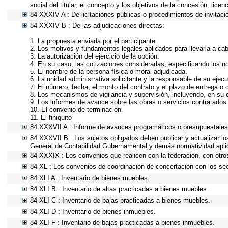
social del titular, el concepto y los objetivos de la concesión, lice
84 XXXIV A : De licitaciones públicas o procedimientos de invitació
84 XXXIV B : De las adjudicaciones directas:
1. La propuesta enviada por el participante.
2. Los motivos y fundamentos legales aplicados para llevarla a ca
3. La autorización del ejercicio de la opción.
4. En su caso, las cotizaciones consideradas, especificando los 
5. El nombre de la persona física o moral adjudicada.
6. La unidad administrativa solicitante y la responsable de su ejecu
7. El número, fecha, el monto del contrato y el plazo de entrega o 
8. Los mecanismos de vigilancia y supervisión, incluyendo, en su 
9. Los informes de avance sobre las obras o servicios contratados
10. El convenio de terminación.
11. El finiquito
84 XXXVII A : Informe de avances programáticos o presupuestales,
84 XXXVII B : Los sujetos obligados deben publicar y actualizar l
General de Contabilidad Gubernamental y demás normatividad apli
84 XXXIX : Los convenios que realicen con la federación, con otro
84 XL : Los convenios de coordinación de concertación con los sec
84 XLI A : Inventario de bienes muebles.
84 XLI B : Inventario de altas practicadas a bienes muebles.
84 XLI C : Inventario de bajas practicadas a bienes muebles.
84 XLI D : Inventario de bienes inmuebles.
84 XLI F : Inventario de bajas practicadas a bienes inmuebles.