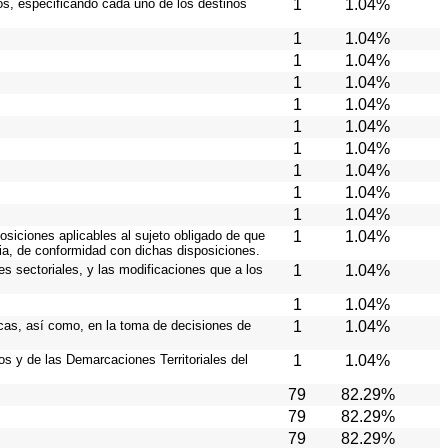
ios, especificando cada uno de los destinos
1
1.04%
1
1.04%
1
1.04%
1
1.04%
1
1.04%
1
1.04%
1
1.04%
1
1.04%
1
1.04%
1
1.04%
osiciones aplicables al sujeto obligado de que
1
1.04%
cia, de conformidad con dichas disposiciones.
es sectoriales, y las modificaciones que a los
1
1.04%
1
1.04%
icas, así como, en la toma de decisiones de
1
1.04%
ios y de las Demarcaciones Territoriales del
1
1.04%
79
82.29%
79
82.29%
79
82.29%