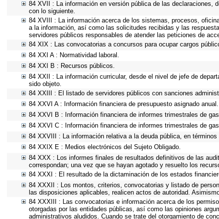
84 XVII : La información en versión pública de las declaraciones, de
con lo siguiente.
84 XVIII : La información acerca de los sistemas, procesos, oficin
a la información, así como las solicitudes recibidas y las respuesta
servidores públicos responsables de atender las peticiones de acc
84 XIX : Las convocatorias a concursos para ocupar cargos públic
84 XXI A : Normatividad laboral.
84 XXI B : Recursos públicos.
84 XXII : La información curricular, desde el nivel de jefe de depa
sido objeto.
84 XXIII : El listado de servidores públicos con sanciones administ
84 XXVI A : Información financiera de presupuesto asignado anual.
84 XXVI B : Información financiera de informes trimestrales de gas
84 XXVI C : Información financiera de informes trimestrales de gas
84 XXVIII : La información relativa a la deuda pública, en términos 
84 XXIX E : Medios electrónicos del Sujeto Obligado.
84 XXX : Los informes finales de resultados definitivos de las audi
correspondan; una vez que se hayan agotado y resuelto los recurs
84 XXXI : El resultado de la dictaminación de los estados financier
84 XXXII : Los montos, criterios, convocatorias y listado de person
las disposiciones aplicables, realicen actos de autoridad. Asimism
84 XXXIII : Las convocatorias e información acerca de los permisos
otorgadas por las entidades públicas, así como las opiniones argu
administrativos aludidos. Cuando se trate del otorgamiento de conc