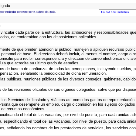
ligado.
 por cualquier concepto por el sujeto obligado.
Unidad Administrativa
s.
vincular cada parte de la estructura, las atribuciones y responsabilidades qu
gados, de conformidad con las disposiciones aplicables.
emente de que brinden atención al público; manejen o apliquen recursos públic
 personal de base. El directorio deberá incluir, al menos el nombre, cargo o 
omicilio para recibir correspondencia y dirección de correo electrónico oficial
dula que acredite su ultimo grado de estudios.
cos de base o de confianza, de todas las percepciones, incluyendo sueldos, pr
pensación, señalando la periodicidad de dicha remuneración.
cias públicas, reuniones públicas de los diversos consejos, gabinetes, cabildo
s de las reuniones oficiales de sus órganos colegiados, salvo que por dispos
los Servicios de Traslado y Viáticos así como los gastos de representación. 
ersona que desempeñe un empleo, cargo o comisión en los sujetos obligados 
io de recursos económicos.
ecificando el total de las vacantes, por nivel de puesto, para cada unidad adm
, especificando el total de las vacantes, por nivel de puesto, para cada unida
ios, señalando los nombres de los prestadores de servicios, los servicios cont