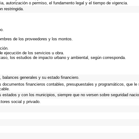
ncia, autorización o permiso, el fundamento legal y el tiempo de vigencia.
n restringida.
bo.
nombres de los proveedores y los montos.
ción.
de ejecución de los servicios u obra.
caso, los estudios de impacto urbano y ambiental, según corresponda.
.
 balances generales y su estado financiero.
os documentos financieros contables, presupuestales y programáticos, que le
cable.
s estados y con los municipios, siempre que no versen sobre seguridad nacio
tores social y privado.