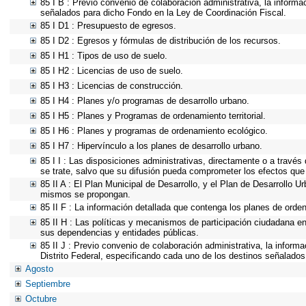
85 I B : Previo convenio de colaboración administrativa, la informa
señalados para dicho Fondo en la Ley de Coordinación Fiscal.
85 I D1 : Presupuesto de egresos.
85 I D2 : Egresos y fórmulas de distribución de los recursos.
85 I H1 : Tipos de uso de suelo.
85 I H2 : Licencias de uso de suelo.
85 I H3 : Licencias de construcción.
85 I H4 : Planes y/o programas de desarrollo urbano.
85 I H5 : Planes y Programas de ordenamiento territorial.
85 I H6 : Planes y programas de ordenamiento ecológico.
85 I H7 : Hipervínculo a los planes de desarrollo urbano.
85 I I : Las disposiciones administrativas, directamente o a través
se trate, salvo que su difusión pueda comprometer los efectos que
85 II A : El Plan Municipal de Desarrollo, y el Plan de Desarrollo 
mismos se propongan.
85 II F : La información detallada que contenga los planes de ordena
85 II H : Las políticas y mecanismos de participación ciudadana e
sus dependencias y entidades públicas.
85 II J : Previo convenio de colaboración administrativa, la inform
Distrito Federal, especificando cada uno de los destinos señalados
Agosto
Septiembre
Octubre