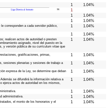
1
1.04%
96
1
Liga Directa al formato
1
1.04%
1
1.04%
e le corresponden a cada servidor público,
1
1.04%
1
1.04%
os; realicen actos de autoridad o presten
1
1.04%
nombramiento asignado, nivel del puesto en la
es, y versión pública de su currículum vitae que
estaciones, gratificaciones, primas,
1
1.04%
s, sesiones plenarias y sesiones de trabajo a
1
1.04%
ición expresa de la Ley, se determine que deban
1
1.04%
Además se difundirá la información relativa a
1
1.04%
o ejerza actos de autoridad en los mismos,
inistrativa.
1
1.04%
d administrativa.
1
1.04%
ratados, el monto de los honorarios y el
1
1.04%