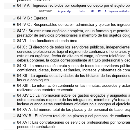
84 IV A : Ingresos recibidos por cualquier concepto por el sujeto ob
02/17/2021
implan slp
Julio
84
IV
A
Ingresos recibidos
84 IV B : Egresos.
84 IV C : Responsables de recibir, administrar y ejercer los ingreso
84 V : Su estructura orgánica completa, en un formato que permita 
prestador de servicios profesionales o miembro de los sujetos obli
84 VI : Las facultades de cada área.
84 X : El directorio de todos los servidores públicos, independient
servicios profesionales bajo el régimen de confianza u honorarios y
estructura orgánica, fecha de alta en el cargo, número telefónico, d
deberá contener, la copia correspondiente al título profesional y cé
84 XI : La remuneración bruta y neta de todos los servidores públi
comisiones, dietas, bonos, estímulos, ingresos y sistemas de com
84 XII : La agenda de actividades de los titulares de las dependen
las que convoquen.
84 XIII : La información contenida en las minutas, acuerdos y acta
realizarse con carácter reservado.
84 XIV 1 : La información sobre los gastos erogados y asignados a 
estos conceptos respecto de los integrantes, miembros y/o toda p
incluso cuando estas comisiones oficiales no supongan el ejercic
84 XV A : El número total de las plazas y del personal de base, esp
84 XV B : El número total de las plazas y del personal de confianza
84 XVI : Las contrataciones de servicios profesionales por honorar
periodo de contratación.