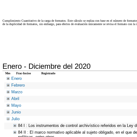
Cumplimiento Cuantitativo de la carga de formatos. Este cálculo se realiza con base en el número de formato
de la duplicidad de formatos, sin embargo, para efectos de evaluación únicamente se revisa el formato con l
Enero -
Diciembre del 2020
Mes
Frac-Inciso
Registrado
Enero
Febrero
Marzo
Abril
Mayo
Junio
Julio
84 I : Los instrumentos de control archivístico referidos en la Ley
84 II : El marco normativo aplicable al sujeto obligado, en el que d
políticas, entre otros