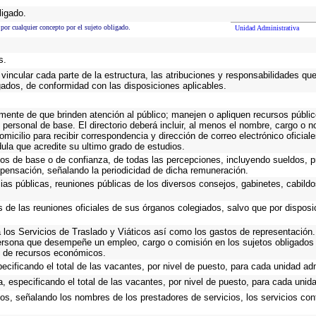
ligado.
 por cualquier concepto por el sujeto obligado.
Unidad Administrativa
s.
vincular cada parte de la estructura, las atribuciones y responsabilidades qu
gados, de conformidad con las disposiciones aplicables.
emente de que brinden atención al público; manejen o apliquen recursos públic
 personal de base. El directorio deberá incluir, al menos el nombre, cargo o 
omicilio para recibir correspondencia y dirección de correo electrónico oficial
dula que acredite su ultimo grado de estudios.
cos de base o de confianza, de todas las percepciones, incluyendo sueldos, pr
pensación, señalando la periodicidad de dicha remuneración.
cias públicas, reuniones públicas de los diversos consejos, gabinetes, cabildo
s de las reuniones oficiales de sus órganos colegiados, salvo que por dispos
los Servicios de Traslado y Viáticos así como los gastos de representación. 
ersona que desempeñe un empleo, cargo o comisión en los sujetos obligados 
io de recursos económicos.
ecificando el total de las vacantes, por nivel de puesto, para cada unidad adm
, especificando el total de las vacantes, por nivel de puesto, para cada unida
ios, señalando los nombres de los prestadores de servicios, los servicios cont