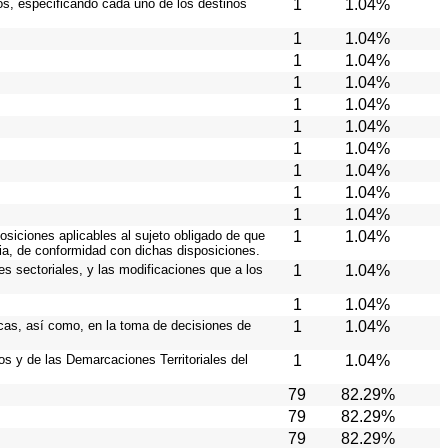
ios, especificando cada uno de los destinos
1
1.04%
1
1.04%
1
1.04%
1
1.04%
1
1.04%
1
1.04%
1
1.04%
1
1.04%
1
1.04%
1
1.04%
osiciones aplicables al sujeto obligado de que
1
1.04%
cia, de conformidad con dichas disposiciones.
es sectoriales, y las modificaciones que a los
1
1.04%
1
1.04%
icas, así como, en la toma de decisiones de
1
1.04%
ios y de las Demarcaciones Territoriales del
1
1.04%
79
82.29%
79
82.29%
79
82.29%