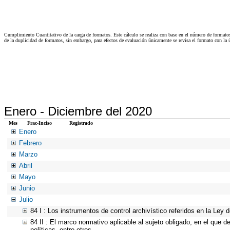
Cumplimiento Cuantitativo de la carga de formatos. Este cálculo se realiza con base en el número de formato
de la duplicidad de formatos, sin embargo, para efectos de evaluación únicamente se revisa el formato con l
Enero -
Diciembre del 2020
Mes
Frac-Inciso
Registrado
Enero
Febrero
Marzo
Abril
Mayo
Junio
Julio
84 I : Los instrumentos de control archivístico referidos en la Ley
84 II : El marco normativo aplicable al sujeto obligado, en el que d
políticas, entre otros