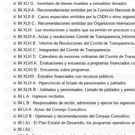
84 XLI G : Inventario de bienes muebles e inmuebles donados.
84 XLII A : Recomendaciones emitidas por la Comisión Nacional 
84 XLII B : Casos especiales emitidos por la CNDH u otros organi
84 XLII C : Recomendaciones emitidas por Organismos internacion
84 XLIII : Las resoluciones y laudos que se emitan en procesos o 
84 XLVI A : Actas y resoluciones Comité de Transparencia_Informe
84 XLVI B : Informe de Resoluciones del Comité de Transparencia.
84 XLVI C : Integrantes del Comité de Transparencia.
84 XLVI D : Calendario de sesiones ordinarias del Comité de Trans
84 XLVII A : Evaluaciones y encuestas a programas financiados co
84 XLVII B : Encuestas sobre programas.
84 XLVIII : Estudios financiados con recursos públicos.
84 XLIX A : Hipervínculo al listado de pensionados y jubilados.
84 XLIX B : Jubilados y pensionados. Listado de jubilados y pensi
84 L A : Ingresos recibidos.
84 L B : Responsables de recibir, administrar y ejercer los ingresos
84 LII A : Actas del Consejo Consultivo.
84 LII B : Opiniones y recomendaciones del Consejo Consultivo.
85 I A1 : El Plan Estatal de Desarrollo, los programas operativos 
85 I A2 :