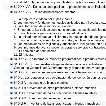
social del titular, el concepto y los objetivos de la concesión, lice
84 XXXIV A : De licitaciones públicas o procedimientos de invitació
84 XXXIV B : De las adjudicaciones directas:
1. La propuesta enviada por el participante.
2. Los motivos y fundamentos legales aplicados para llevarla a ca
3. La autorización del ejercicio de la opción.
4. En su caso, las cotizaciones consideradas, especificando los 
5. El nombre de la persona física o moral adjudicada.
6. La unidad administrativa solicitante y la responsable de su ejecu
7. El número, fecha, el monto del contrato y el plazo de entrega o 
8. Los mecanismos de vigilancia y supervisión, incluyendo, en su 
9. Los informes de avance sobre las obras o servicios contratados
10. El convenio de terminación.
11. El finiquito
84 XXXVII A : Informe de avances programáticos o presupuestales,
84 XXXVII B : Los sujetos obligados deben publicar y actualizar l
General de Contabilidad Gubernamental y demás normatividad apli
84 XXXIX : Los convenios que realicen con la federación, con otro
84 XL : Los convenios de coordinación de concertación con los sec
84 XLI A : Inventario de bienes muebles.
84 XLI B : Inventario de altas practicadas a bienes muebles.
84 XLI C : Inventario de bajas practicadas a bienes muebles.
84 XLI D : Inventario de bienes inmuebles.
84 XLI F : Inventario de bajas practicadas a bienes inmuebles.