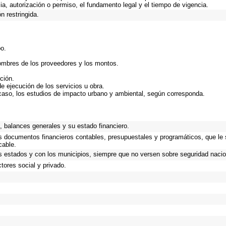
ncia, autorización o permiso, el fundamento legal y el tiempo de vigencia.
n restringida.
bo.
nombres de los proveedores y los montos.
ción.
de ejecución de los servicios u obra.
caso, los estudios de impacto urbano y ambiental, según corresponda.
.
 balances generales y su estado financiero.
os documentos financieros contables, presupuestales y programáticos, que le
cable.
s estados y con los municipios, siempre que no versen sobre seguridad nacio
tores social y privado.