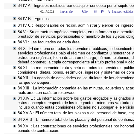
84 IV A : Ingresos recibidos por cualquier concepto por el sujeto ob
02/17/2021
implan slp
Julio
84
IV
A
Ingresos recibidos
84 IV B : Egresos.
84 IV C : Responsables de recibir, administrar y ejercer los ingreso
84 V : Su estructura orgánica completa, en un formato que permita 
prestador de servicios profesionales o miembro de los sujetos obli
84 VI : Las facultades de cada área.
84 X : El directorio de todos los servidores públicos, independient
servicios profesionales bajo el régimen de confianza u honorarios y
estructura orgánica, fecha de alta en el cargo, número telefónico, d
deberá contener, la copia correspondiente al título profesional y cé
84 XI : La remuneración bruta y neta de todos los servidores públi
comisiones, dietas, bonos, estímulos, ingresos y sistemas de com
84 XII : La agenda de actividades de los titulares de las dependen
las que convoquen.
84 XIII : La información contenida en las minutas, acuerdos y acta
realizarse con carácter reservado.
84 XIV 1 : La información sobre los gastos erogados y asignados a 
estos conceptos respecto de los integrantes, miembros y/o toda p
incluso cuando estas comisiones oficiales no supongan el ejercic
84 XV A : El número total de las plazas y del personal de base, esp
84 XV B : El número total de las plazas y del personal de confianza
84 XVI : Las contrataciones de servicios profesionales por honorar
periodo de contratación.