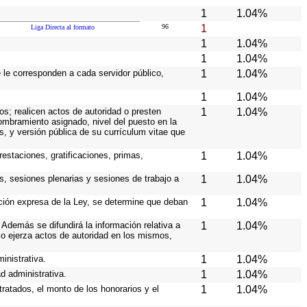
1
1.04%
96
1
Liga Directa al formato
1
1.04%
1
1.04%
e le corresponden a cada servidor público,
1
1.04%
1
1.04%
os; realicen actos de autoridad o presten
1
1.04%
nombramiento asignado, nivel del puesto en la
es, y versión pública de su currículum vitae que
estaciones, gratificaciones, primas,
1
1.04%
s, sesiones plenarias y sesiones de trabajo a
1
1.04%
ición expresa de la Ley, se determine que deban
1
1.04%
Además se difundirá la información relativa a
1
1.04%
o ejerza actos de autoridad en los mismos,
inistrativa.
1
1.04%
d administrativa.
1
1.04%
ratados, el monto de los honorarios y el
1
1.04%