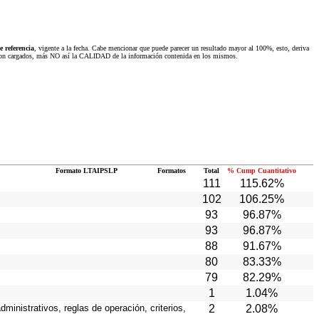
 referencia
, vigente a la fecha. Cabe mencionar que puede parecer un resultado mayor al 100%, esto, deriva
 fueron cargados, más NO así la CALIDAD de la información contenida en los mismos.
Formato LTAIPSLP
Formatos
Total
% Cump Cuantitativo
111
115.62%
102
106.25%
93
96.87%
93
96.87%
88
91.67%
80
83.33%
79
82.29%
1
1.04%
ministrativos, reglas de operación, criterios,
2
2.08%