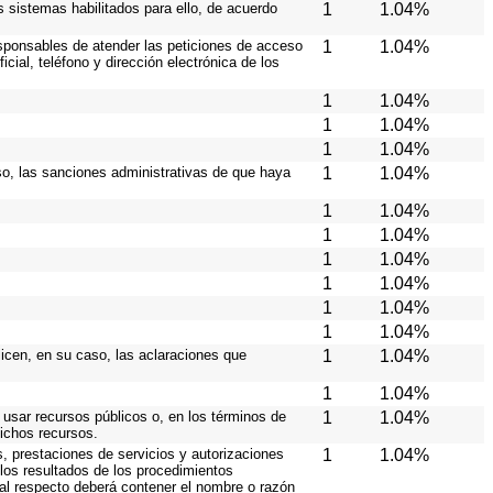
os sistemas habilitados para ello, de acuerdo
1
1.04%
responsables de atender las peticiones de acceso
1
1.04%
cial, teléfono y dirección electrónica de los
1
1.04%
1
1.04%
1
1.04%
caso, las sanciones administrativas de que haya
1
1.04%
1
1.04%
1
1.04%
1
1.04%
1
1.04%
1
1.04%
1
1.04%
licen, en su caso, las aclaraciones que
1
1.04%
1
1.04%
 usar recursos públicos o, en los términos de
1
1.04%
dichos recursos.
s, prestaciones de servicios y autorizaciones
1
1.04%
los resultados de los procedimientos
 al respecto deberá contener el nombre o razón