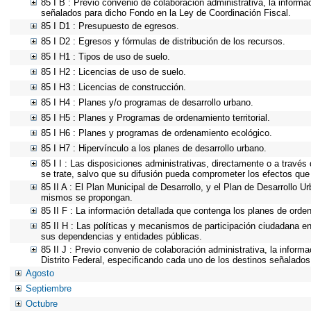
85 I B : Previo convenio de colaboración administrativa, la informa
señalados para dicho Fondo en la Ley de Coordinación Fiscal.
85 I D1 : Presupuesto de egresos.
85 I D2 : Egresos y fórmulas de distribución de los recursos.
85 I H1 : Tipos de uso de suelo.
85 I H2 : Licencias de uso de suelo.
85 I H3 : Licencias de construcción.
85 I H4 : Planes y/o programas de desarrollo urbano.
85 I H5 : Planes y Programas de ordenamiento territorial.
85 I H6 : Planes y programas de ordenamiento ecológico.
85 I H7 : Hipervínculo a los planes de desarrollo urbano.
85 I I : Las disposiciones administrativas, directamente o a través
se trate, salvo que su difusión pueda comprometer los efectos que
85 II A : El Plan Municipal de Desarrollo, y el Plan de Desarrollo 
mismos se propongan.
85 II F : La información detallada que contenga los planes de ordena
85 II H : Las políticas y mecanismos de participación ciudadana e
sus dependencias y entidades públicas.
85 II J : Previo convenio de colaboración administrativa, la inform
Distrito Federal, especificando cada uno de los destinos señalados
Agosto
Septiembre
Octubre