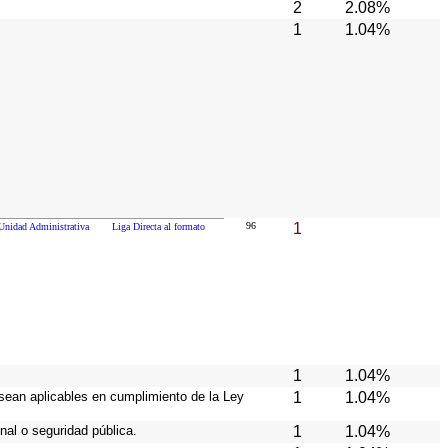
2
2.08%
1
1.04%
96
1
Unidad Administrativa
Liga Directa al formato
1
1.04%
 sean aplicables en cumplimiento de la Ley
1
1.04%
nal o seguridad pública.
1
1.04%