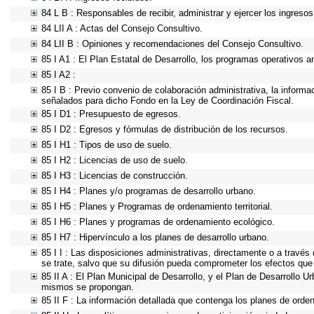
84 L B : Responsables de recibir, administrar y ejercer los ingresos
84 LII A : Actas del Consejo Consultivo.
84 LII B : Opiniones y recomendaciones del Consejo Consultivo.
85 I A1 : El Plan Estatal de Desarrollo, los programas operativos 
85 I A2 :
85 I B : Previo convenio de colaboración administrativa, la informa
señalados para dicho Fondo en la Ley de Coordinación Fiscal.
85 I D1 : Presupuesto de egresos.
85 I D2 : Egresos y fórmulas de distribución de los recursos.
85 I H1 : Tipos de uso de suelo.
85 I H2 : Licencias de uso de suelo.
85 I H3 : Licencias de construcción.
85 I H4 : Planes y/o programas de desarrollo urbano.
85 I H5 : Planes y Programas de ordenamiento territorial.
85 I H6 : Planes y programas de ordenamiento ecológico.
85 I H7 : Hipervínculo a los planes de desarrollo urbano.
85 I I : Las disposiciones administrativas, directamente o a través
se trate, salvo que su difusión pueda comprometer los efectos que
85 II A : El Plan Municipal de Desarrollo, y el Plan de Desarrollo 
mismos se propongan.
85 II F : La información detallada que contenga los planes de ordena