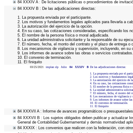
84 XXXIV A : De licitaciones públicas o procedimientos de invitació
84 XXXIV B : De las adjudicaciones directas:
1. La propuesta enviada por el participante.
2. Los motivos y fundamentos legales aplicados para llevarla a ca
3. La autorización del ejercicio de la opción.
4. En su caso, las cotizaciones consideradas, especificando los 
5. El nombre de la persona física o moral adjudicada.
6. La unidad administrativa solicitante y la responsable de su ejecu
7. El número, fecha, el monto del contrato y el plazo de entrega o 
8. Los mecanismos de vigilancia y supervisión, incluyendo, en su 
9. Los informes de avance sobre las obras o servicios contratados
10. El convenio de terminación.
11. El finiquito
03/25/2021
implan slp
Julio
84
XXXIV
B
De las adjudicaciones directas:
1. La propuesta enviada por el parti
2. Los motivos y fundamentos legale
3. La autorización del ejercicio de l
4. En su caso, las cotizaciones con
5. El nombre de la persona física o
6. La unidad administrativa solicita
7. El número, fecha, el monto del co
8. Los mecanismos de vigilancia y s
9. Los informes de avance sobre las 
10. El convenio de terminación.
11. El finiquito
84 XXXVII A : Informe de avances programáticos o presupuestales,
84 XXXVII B : Los sujetos obligados deben publicar y actualizar l
General de Contabilidad Gubernamental y demás normatividad apli
84 XXXIX : Los convenios que realicen con la federación, con otro