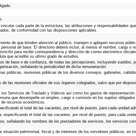
ligado.
s.
vincular cada parte de la estructura, las atribuciones y responsabilidades qu
gados, de conformidad con las disposiciones aplicables.
emente de que brinden atención al público; manejen o apliquen recursos públic
 personal de base. El directorio deberá incluir, al menos el nombre, cargo o 
omicilio para recibir correspondencia y dirección de correo electrónico oficial
dula que acredite su ultimo grado de estudios.
cos de base o de confianza, de todas las percepciones, incluyendo sueldos, pr
pensación, señalando la periodicidad de dicha remuneración.
cias públicas, reuniones públicas de los diversos consejos, gabinetes, cabildo
s de las reuniones oficiales de sus órganos colegiados, salvo que por dispos
los Servicios de Traslado y Viáticos así como los gastos de representación. 
ersona que desempeñe un empleo, cargo o comisión en los sujetos obligados 
io de recursos económicos.
ecificando el total de las vacantes, por nivel de puesto, para cada unidad adm
, especificando el total de las vacantes, por nivel de puesto, para cada unida
ios, señalando los nombres de los prestadores de servicios, los servicios cont
 situación patrimonial, fiscal y de intereses de los servidores públicos, en l