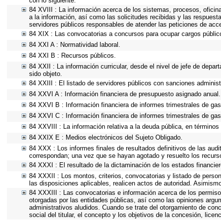
con lo siguiente.
84 XVIII : La información acerca de los sistemas, procesos, oficin
a la información, así como las solicitudes recibidas y las respuesta
servidores públicos responsables de atender las peticiones de acc
84 XIX : Las convocatorias a concursos para ocupar cargos públic
84 XXI A : Normatividad laboral.
84 XXI B : Recursos públicos.
84 XXII : La información curricular, desde el nivel de jefe de depa
sido objeto.
84 XXIII : El listado de servidores públicos con sanciones administ
84 XXVI A : Información financiera de presupuesto asignado anual.
84 XXVI B : Información financiera de informes trimestrales de gas
84 XXVI C : Información financiera de informes trimestrales de gas
84 XXVIII : La información relativa a la deuda pública, en términos 
84 XXIX E : Medios electrónicos del Sujeto Obligado.
84 XXX : Los informes finales de resultados definitivos de las audi
correspondan; una vez que se hayan agotado y resuelto los recurs
84 XXXI : El resultado de la dictaminación de los estados financier
84 XXXII : Los montos, criterios, convocatorias y listado de person
las disposiciones aplicables, realicen actos de autoridad. Asimism
84 XXXIII : Las convocatorias e información acerca de los permisos
otorgadas por las entidades públicas, así como las opiniones argu
administrativos aludidos. Cuando se trate del otorgamiento de conc
social del titular, el concepto y los objetivos de la concesión, lice