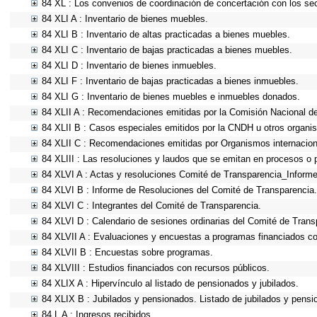
84 XL : Los convenios de coordinación de concertación con los sec
84 XLI A : Inventario de bienes muebles.
84 XLI B : Inventario de altas practicadas a bienes muebles.
84 XLI C : Inventario de bajas practicadas a bienes muebles.
84 XLI D : Inventario de bienes inmuebles.
84 XLI F : Inventario de bajas practicadas a bienes inmuebles.
84 XLI G : Inventario de bienes muebles e inmuebles donados.
84 XLII A : Recomendaciones emitidas por la Comisión Nacional 
84 XLII B : Casos especiales emitidos por la CNDH u otros organi
84 XLII C : Recomendaciones emitidas por Organismos internacion
84 XLIII : Las resoluciones y laudos que se emitan en procesos o 
84 XLVI A : Actas y resoluciones Comité de Transparencia_Informe
84 XLVI B : Informe de Resoluciones del Comité de Transparencia.
84 XLVI C : Integrantes del Comité de Transparencia.
84 XLVI D : Calendario de sesiones ordinarias del Comité de Trans
84 XLVII A : Evaluaciones y encuestas a programas financiados co
84 XLVII B : Encuestas sobre programas.
84 XLVIII : Estudios financiados con recursos públicos.
84 XLIX A : Hipervínculo al listado de pensionados y jubilados.
84 XLIX B : Jubilados y pensionados. Listado de jubilados y pensi
84 L A : Ingresos recibidos.