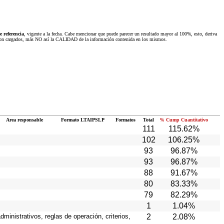
 referencia
, vigente a la fecha. Cabe mencionar que puede parecer un resultado mayor al 100%, esto, deriva
 fueron cargados, más NO así la CALIDAD de la información contenida en los mismos.
Area responsable
Formato LTAIPSLP
Formatos
Total
% Cump Cuantitativo
111
115.62%
102
106.25%
93
96.87%
93
96.87%
88
91.67%
80
83.33%
79
82.29%
1
1.04%
ministrativos, reglas de operación, criterios,
2
2.08%