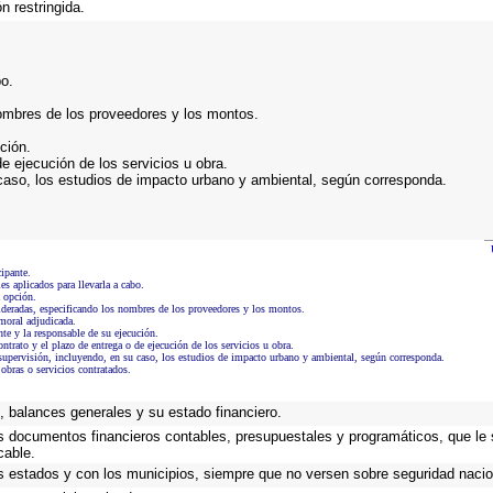
n restringida.
bo.
nombres de los proveedores y los montos.
ción.
de ejecución de los servicios u obra.
caso, los estudios de impacto urbano y ambiental, según corresponda.
.
cipante.
s aplicados para llevarla a cabo.
a opción.
sideradas, especificando los nombres de los proveedores y los montos.
 moral adjudicada.
nte y la responsable de su ejecución.
ntrato y el plazo de entrega o de ejecución de los servicios u obra.
upervisión, incluyendo, en su caso, los estudios de impacto urbano y ambiental, según corresponda.
obras o servicios contratados.
 balances generales y su estado financiero.
os documentos financieros contables, presupuestales y programáticos, que le
cable.
s estados y con los municipios, siempre que no versen sobre seguridad nacio