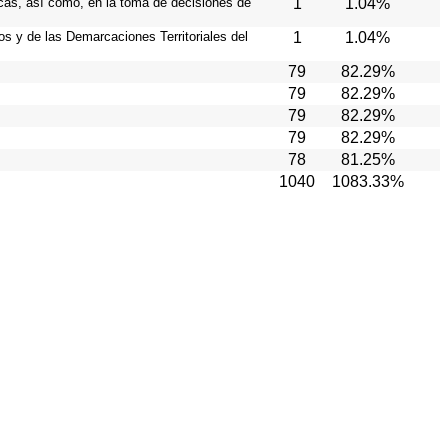
icas, así como, en la toma de decisiones de
1
1.04%
ios y de las Demarcaciones Territoriales del
1
1.04%
79
82.29%
79
82.29%
79
82.29%
79
82.29%
78
81.25%
1040
1083.33%