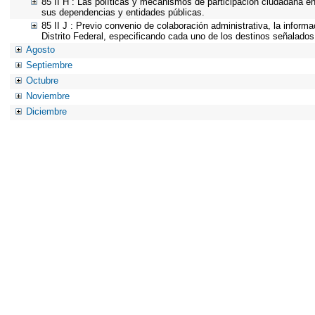
85 II H : Las políticas y mecanismos de participación ciudadana e
sus dependencias y entidades públicas.
85 II J : Previo convenio de colaboración administrativa, la inform
Distrito Federal, especificando cada uno de los destinos señalados
Agosto
Septiembre
Octubre
Noviembre
Diciembre