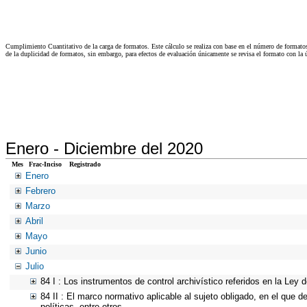
Cumplimiento Cuantitativo de la carga de formatos. Este cálculo se realiza con base en el número de formato
de la duplicidad de formatos, sin embargo, para efectos de evaluación únicamente se revisa el formato con l
Enero -
Diciembre del 2020
Mes
Frac-Inciso
Registrado
Enero
Febrero
Marzo
Abril
Mayo
Junio
Julio
84 I : Los instrumentos de control archivístico referidos en la Ley
84 II : El marco normativo aplicable al sujeto obligado, en el que d
políticas, entre otros