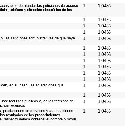
responsables de atender las peticiones de acceso
1
1.04%
cial, teléfono y dirección electrónica de los
1
1.04%
1
1.04%
1
1.04%
caso, las sanciones administrativas de que haya
1
1.04%
1
1.04%
1
1.04%
1
1.04%
1
1.04%
1
1.04%
1
1.04%
licen, en su caso, las aclaraciones que
1
1.04%
1
1.04%
 usar recursos públicos o, en los términos de
1
1.04%
dichos recursos.
s, prestaciones de servicios y autorizaciones
1
1.04%
los resultados de los procedimientos
 al respecto deberá contener el nombre o razón