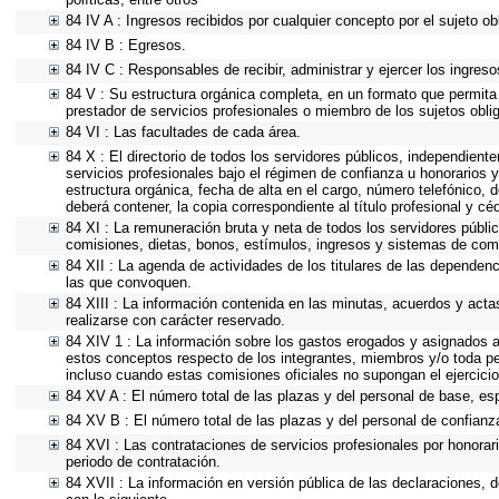
84 IV A : Ingresos recibidos por cualquier concepto por el sujeto ob
84 IV B : Egresos.
84 IV C : Responsables de recibir, administrar y ejercer los ingreso
84 V : Su estructura orgánica completa, en un formato que permita 
prestador de servicios profesionales o miembro de los sujetos obli
84 VI : Las facultades de cada área.
84 X : El directorio de todos los servidores públicos, independient
servicios profesionales bajo el régimen de confianza u honorarios y
estructura orgánica, fecha de alta en el cargo, número telefónico, d
deberá contener, la copia correspondiente al título profesional y cé
84 XI : La remuneración bruta y neta de todos los servidores públi
comisiones, dietas, bonos, estímulos, ingresos y sistemas de com
84 XII : La agenda de actividades de los titulares de las dependen
las que convoquen.
84 XIII : La información contenida en las minutas, acuerdos y acta
realizarse con carácter reservado.
84 XIV 1 : La información sobre los gastos erogados y asignados a 
estos conceptos respecto de los integrantes, miembros y/o toda p
incluso cuando estas comisiones oficiales no supongan el ejercic
84 XV A : El número total de las plazas y del personal de base, esp
84 XV B : El número total de las plazas y del personal de confianza
84 XVI : Las contrataciones de servicios profesionales por honorar
periodo de contratación.
84 XVII : La información en versión pública de las declaraciones, de