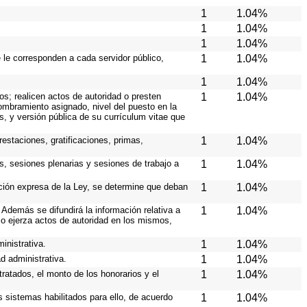
1
1.04%
1
1.04%
1
1.04%
e le corresponden a cada servidor público,
1
1.04%
1
1.04%
os; realicen actos de autoridad o presten
1
1.04%
nombramiento asignado, nivel del puesto en la
es, y versión pública de su currículum vitae que
estaciones, gratificaciones, primas,
1
1.04%
s, sesiones plenarias y sesiones de trabajo a
1
1.04%
ición expresa de la Ley, se determine que deban
1
1.04%
Además se difundirá la información relativa a
1
1.04%
o ejerza actos de autoridad en los mismos,
inistrativa.
1
1.04%
d administrativa.
1
1.04%
ratados, el monto de los honorarios y el
1
1.04%
os sistemas habilitados para ello, de acuerdo
1
1.04%