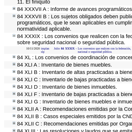
11. El finiquito
84 XXXVII A : Informe de avances programáticos 
84 XXXVII B : Los sujetos obligados deben public
programáticos, que le sean aplicables en cumpl
normatividad aplicable.
84 XXXIX : Los convenios que realicen con la fe
sobre seguridad nacional o seguridad pública.
10/11/2020
implan
Julio
84
XXXIX
-
Los convenios que realicen con la federación,
slp
nacional o seguridad pública.
84 XL : Los convenios de coordinación de concert
84 XLI A : Inventario de bienes muebles.
84 XLI B : Inventario de altas practicadas a bie
84 XLI C : Inventario de bajas practicadas a bie
84 XLI D : Inventario de bienes inmuebles.
84 XLI F : Inventario de bajas practicadas a bie
84 XLI G : Inventario de bienes muebles e inmu
84 XLII A : Recomendaciones emitidas por la C
84 XLII B : Casos especiales emitidos por la CN
84 XLII C : Recomendaciones emitidas por Organ
84 XLIII : Las resoluciones y laudos que se emit