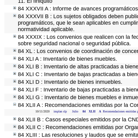
11. El finiquito
84 XXXVII A : Informe de avances programáticos 
84 XXXVII B : Los sujetos obligados deben public
programáticos, que le sean aplicables en cumpl
normatividad aplicable.
84 XXXIX : Los convenios que realicen con la fe
sobre seguridad nacional o seguridad pública.
84 XL : Los convenios de coordinación de concert
84 XLI A : Inventario de bienes muebles.
84 XLI B : Inventario de altas practicadas a bie
84 XLI C : Inventario de bajas practicadas a bie
84 XLI D : Inventario de bienes inmuebles.
84 XLI F : Inventario de bajas practicadas a bie
84 XLI G : Inventario de bienes muebles e inmu
84 XLII A : Recomendaciones emitidas por la C
10/11/2020
implan slp
Julio
84
XLII
A
Recomendaciones emitidas 
84 XLII B : Casos especiales emitidos por la CN
84 XLII C : Recomendaciones emitidas por Organ
84 XLIII : Las resoluciones y laudos que se emit