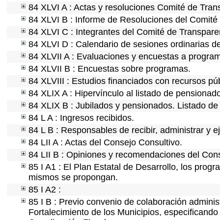
84 XLVI A : Actas y resoluciones Comité de Tra
84 XLVI B : Informe de Resoluciones del Comité
84 XLVI C : Integrantes del Comité de Transpare
84 XLVI D : Calendario de sesiones ordinarias d
84 XLVII A : Evaluaciones y encuestas a program
84 XLVII B : Encuestas sobre programas.
84 XLVIII : Estudios financiados con recursos púb
84 XLIX A : Hipervínculo al listado de pensionado
84 XLIX B : Jubilados y pensionados. Listado de
84 L A : Ingresos recibidos.
84 L B : Responsables de recibir, administrar y ej
84 LII A : Actas del Consejo Consultivo.
84 LII B : Opiniones y recomendaciones del Cons
85 I A1 : El Plan Estatal de Desarrollo, los prog
mismos se propongan.
85 I A2 :
85 I B : Previo convenio de colaboración administ
Fortalecimiento de los Municipios, especificand