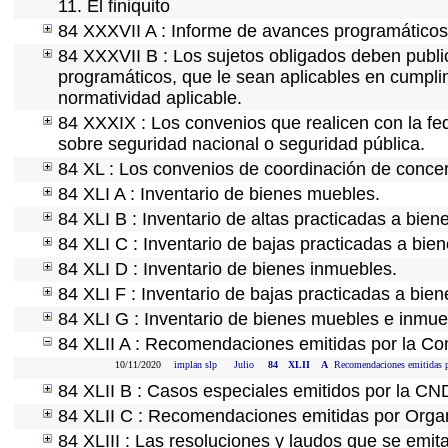
11. El finiquito
84 XXXVII A : Informe de avances programáticos 
84 XXXVII B : Los sujetos obligados deben public
programáticos, que le sean aplicables en cumpl
normatividad aplicable.
84 XXXIX : Los convenios que realicen con la fe
sobre seguridad nacional o seguridad pública.
84 XL : Los convenios de coordinación de concert
84 XLI A : Inventario de bienes muebles.
84 XLI B : Inventario de altas practicadas a bie
84 XLI C : Inventario de bajas practicadas a bie
84 XLI D : Inventario de bienes inmuebles.
84 XLI F : Inventario de bajas practicadas a bie
84 XLI G : Inventario de bienes muebles e inmu
84 XLII A : Recomendaciones emitidas por la C
10/11/2020
implan slp
Julio
84
XLII
A
Recomendaciones emitidas 
84 XLII B : Casos especiales emitidos por la CN
84 XLII C : Recomendaciones emitidas por Organ
84 XLIII : Las resoluciones y laudos que se emit