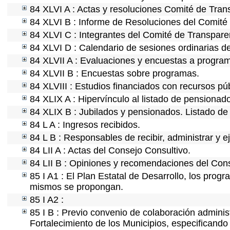
84 XLVI A : Actas y resoluciones Comité de Tra
84 XLVI B : Informe de Resoluciones del Comité
84 XLVI C : Integrantes del Comité de Transpare
84 XLVI D : Calendario de sesiones ordinarias d
84 XLVII A : Evaluaciones y encuestas a program
84 XLVII B : Encuestas sobre programas.
84 XLVIII : Estudios financiados con recursos púb
84 XLIX A : Hipervínculo al listado de pensionado
84 XLIX B : Jubilados y pensionados. Listado de
84 L A : Ingresos recibidos.
84 L B : Responsables de recibir, administrar y ej
84 LII A : Actas del Consejo Consultivo.
84 LII B : Opiniones y recomendaciones del Cons
85 I A1 : El Plan Estatal de Desarrollo, los prog
mismos se propongan.
85 I A2 :
85 I B : Previo convenio de colaboración administ
Fortalecimiento de los Municipios, especificand