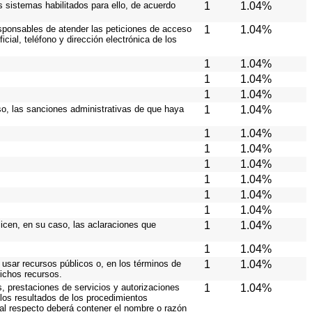
os sistemas habilitados para ello, de acuerdo
1
1.04%
responsables de atender las peticiones de acceso
1
1.04%
cial, teléfono y dirección electrónica de los
1
1.04%
1
1.04%
1
1.04%
caso, las sanciones administrativas de que haya
1
1.04%
1
1.04%
1
1.04%
1
1.04%
1
1.04%
1
1.04%
1
1.04%
licen, en su caso, las aclaraciones que
1
1.04%
1
1.04%
 usar recursos públicos o, en los términos de
1
1.04%
dichos recursos.
s, prestaciones de servicios y autorizaciones
1
1.04%
los resultados de los procedimientos
 al respecto deberá contener el nombre o razón