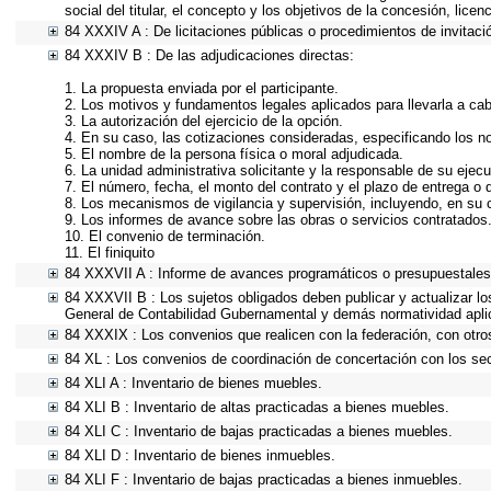
social del titular, el concepto y los objetivos de la concesión, lice
84 XXXIV A : De licitaciones públicas o procedimientos de invitació
84 XXXIV B : De las adjudicaciones directas:
1. La propuesta enviada por el participante.
2. Los motivos y fundamentos legales aplicados para llevarla a ca
3. La autorización del ejercicio de la opción.
4. En su caso, las cotizaciones consideradas, especificando los 
5. El nombre de la persona física o moral adjudicada.
6. La unidad administrativa solicitante y la responsable de su ejecu
7. El número, fecha, el monto del contrato y el plazo de entrega o 
8. Los mecanismos de vigilancia y supervisión, incluyendo, en su 
9. Los informes de avance sobre las obras o servicios contratados
10. El convenio de terminación.
11. El finiquito
84 XXXVII A : Informe de avances programáticos o presupuestales,
84 XXXVII B : Los sujetos obligados deben publicar y actualizar l
General de Contabilidad Gubernamental y demás normatividad apli
84 XXXIX : Los convenios que realicen con la federación, con otro
84 XL : Los convenios de coordinación de concertación con los sec
84 XLI A : Inventario de bienes muebles.
84 XLI B : Inventario de altas practicadas a bienes muebles.
84 XLI C : Inventario de bajas practicadas a bienes muebles.
84 XLI D : Inventario de bienes inmuebles.
84 XLI F : Inventario de bajas practicadas a bienes inmuebles.