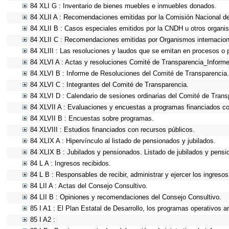
84 XLI G : Inventario de bienes muebles e inmuebles donados.
84 XLII A : Recomendaciones emitidas por la Comisión Nacional 
84 XLII B : Casos especiales emitidos por la CNDH u otros organi
84 XLII C : Recomendaciones emitidas por Organismos internacion
84 XLIII : Las resoluciones y laudos que se emitan en procesos o 
84 XLVI A : Actas y resoluciones Comité de Transparencia_Informe
84 XLVI B : Informe de Resoluciones del Comité de Transparencia.
84 XLVI C : Integrantes del Comité de Transparencia.
84 XLVI D : Calendario de sesiones ordinarias del Comité de Trans
84 XLVII A : Evaluaciones y encuestas a programas financiados co
84 XLVII B : Encuestas sobre programas.
84 XLVIII : Estudios financiados con recursos públicos.
84 XLIX A : Hipervínculo al listado de pensionados y jubilados.
84 XLIX B : Jubilados y pensionados. Listado de jubilados y pensi
84 L A : Ingresos recibidos.
84 L B : Responsables de recibir, administrar y ejercer los ingresos
84 LII A : Actas del Consejo Consultivo.
84 LII B : Opiniones y recomendaciones del Consejo Consultivo.
85 I A1 : El Plan Estatal de Desarrollo, los programas operativos 
85 I A2 :