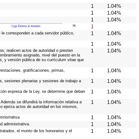
1
1.04%
1
1.04%
1
1.04%
96
1
Liga Directa al formato
e le corresponden a cada servidor público,
1
1.04%
1
1.04%
os; realicen actos de autoridad o presten
1
1.04%
nombramiento asignado, nivel del puesto en la
es, y versión pública de su currículum vitae que
estaciones, gratificaciones, primas,
1
1.04%
s, sesiones plenarias y sesiones de trabajo a
1
1.04%
ición expresa de la Ley, se determine que deban
1
1.04%
Además se difundirá la información relativa a
1
1.04%
o ejerza actos de autoridad en los mismos,
inistrativa.
1
1.04%
d administrativa.
1
1.04%
ratados, el monto de los honorarios y el
1
1.04%