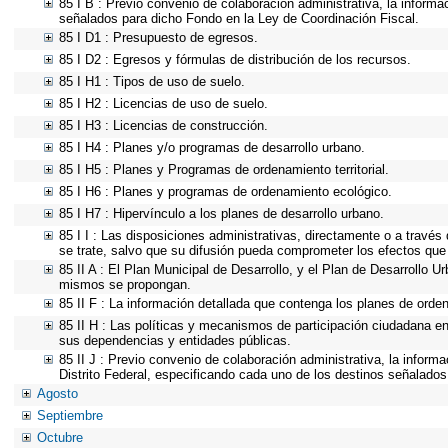
85 I B : Previo convenio de colaboración administrativa, la informa
señalados para dicho Fondo en la Ley de Coordinación Fiscal.
85 I D1 : Presupuesto de egresos.
85 I D2 : Egresos y fórmulas de distribución de los recursos.
85 I H1 : Tipos de uso de suelo.
85 I H2 : Licencias de uso de suelo.
85 I H3 : Licencias de construcción.
85 I H4 : Planes y/o programas de desarrollo urbano.
85 I H5 : Planes y Programas de ordenamiento territorial.
85 I H6 : Planes y programas de ordenamiento ecológico.
85 I H7 : Hipervínculo a los planes de desarrollo urbano.
85 I I : Las disposiciones administrativas, directamente o a través
se trate, salvo que su difusión pueda comprometer los efectos que
85 II A : El Plan Municipal de Desarrollo, y el Plan de Desarrollo 
mismos se propongan.
85 II F : La información detallada que contenga los planes de ordena
85 II H : Las políticas y mecanismos de participación ciudadana e
sus dependencias y entidades públicas.
85 II J : Previo convenio de colaboración administrativa, la inform
Distrito Federal, especificando cada uno de los destinos señalados
Agosto
Septiembre
Octubre