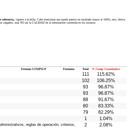
 referencia
, vigente a la fecha. Cabe mencionar que puede parecer un resultado mayor al 100%, esto, deriva
 fueron cargados, más NO así la CALIDAD de la información contenida en los mismos.
Formato LTAIPSLP
Formatos
Total
% Cump Cuantitativo
111
115.62%
102
106.25%
93
96.87%
93
96.87%
88
91.67%
80
83.33%
79
82.29%
1
1.04%
ministrativos, reglas de operación, criterios,
2
2.08%