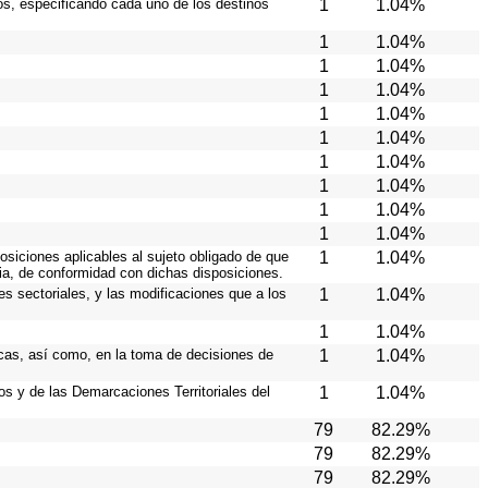
ios, especificando cada uno de los destinos
1
1.04%
1
1.04%
1
1.04%
1
1.04%
1
1.04%
1
1.04%
1
1.04%
1
1.04%
1
1.04%
1
1.04%
osiciones aplicables al sujeto obligado de que
1
1.04%
cia, de conformidad con dichas disposiciones.
es sectoriales, y las modificaciones que a los
1
1.04%
1
1.04%
icas, así como, en la toma de decisiones de
1
1.04%
ios y de las Demarcaciones Territoriales del
1
1.04%
79
82.29%
79
82.29%
79
82.29%