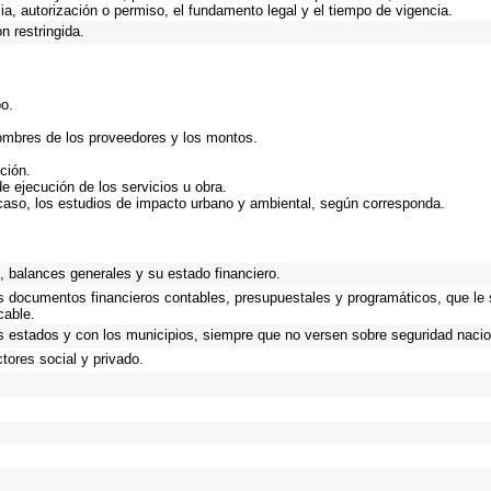
ncia, autorización o permiso, el fundamento legal y el tiempo de vigencia.
n restringida.
bo.
nombres de los proveedores y los montos.
ción.
de ejecución de los servicios u obra.
caso, los estudios de impacto urbano y ambiental, según corresponda.
.
 balances generales y su estado financiero.
os documentos financieros contables, presupuestales y programáticos, que le
cable.
s estados y con los municipios, siempre que no versen sobre seguridad nacio
tores social y privado.