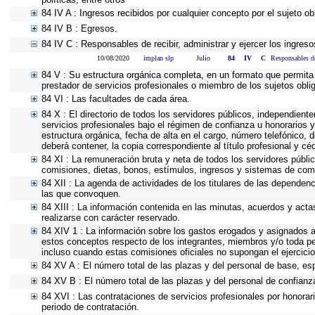
84 IV A : Ingresos recibidos por cualquier concepto por el sujeto ob
84 IV B : Egresos.
84 IV C : Responsables de recibir, administrar y ejercer los ingreso
10/08/2020
implan slp
Julio
84
IV
C
Responsables de 
84 V : Su estructura orgánica completa, en un formato que permita 
prestador de servicios profesionales o miembro de los sujetos obli
84 VI : Las facultades de cada área.
84 X : El directorio de todos los servidores públicos, independient
servicios profesionales bajo el régimen de confianza u honorarios y
estructura orgánica, fecha de alta en el cargo, número telefónico, d
deberá contener, la copia correspondiente al título profesional y cé
84 XI : La remuneración bruta y neta de todos los servidores públi
comisiones, dietas, bonos, estímulos, ingresos y sistemas de com
84 XII : La agenda de actividades de los titulares de las dependen
las que convoquen.
84 XIII : La información contenida en las minutas, acuerdos y acta
realizarse con carácter reservado.
84 XIV 1 : La información sobre los gastos erogados y asignados a 
estos conceptos respecto de los integrantes, miembros y/o toda p
incluso cuando estas comisiones oficiales no supongan el ejercic
84 XV A : El número total de las plazas y del personal de base, esp
84 XV B : El número total de las plazas y del personal de confianza
84 XVI : Las contrataciones de servicios profesionales por honorar
periodo de contratación.