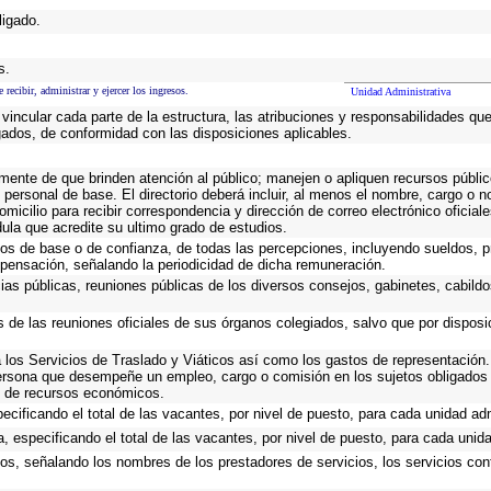
ligado.
s.
recibir, administrar y ejercer los ingresos.
Unidad Administrativa
vincular cada parte de la estructura, las atribuciones y responsabilidades qu
gados, de conformidad con las disposiciones aplicables.
emente de que brinden atención al público; manejen o apliquen recursos públic
 personal de base. El directorio deberá incluir, al menos el nombre, cargo o 
omicilio para recibir correspondencia y dirección de correo electrónico oficial
dula que acredite su ultimo grado de estudios.
cos de base o de confianza, de todas las percepciones, incluyendo sueldos, pr
pensación, señalando la periodicidad de dicha remuneración.
cias públicas, reuniones públicas de los diversos consejos, gabinetes, cabildo
s de las reuniones oficiales de sus órganos colegiados, salvo que por dispos
los Servicios de Traslado y Viáticos así como los gastos de representación. 
ersona que desempeñe un empleo, cargo o comisión en los sujetos obligados 
io de recursos económicos.
ecificando el total de las vacantes, por nivel de puesto, para cada unidad adm
, especificando el total de las vacantes, por nivel de puesto, para cada unida
ios, señalando los nombres de los prestadores de servicios, los servicios cont