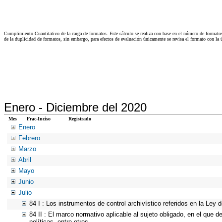
Cumplimiento Cuantitativo de la carga de formatos. Este cálculo se realiza con base en el número de formato
de la duplicidad de formatos, sin embargo, para efectos de evaluación únicamente se revisa el formato con l
Enero -
Diciembre del 2020
Mes
Frac-Inciso
Registrado
Enero
Febrero
Marzo
Abril
Mayo
Junio
Julio
84 I : Los instrumentos de control archivístico referidos en la Ley
84 II : El marco normativo aplicable al sujeto obligado, en el que d
políticas, entre otros