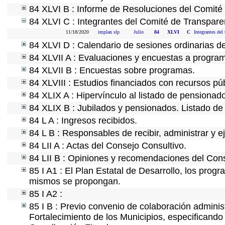
84 XLVI B : Informe de Resoluciones del Comité
84 XLVI C : Integrantes del Comité de Transpare
11/18/2020
implan slp
Julio
84
XLVI
C
Integrantes del
84 XLVI D : Calendario de sesiones ordinarias d
84 XLVII A : Evaluaciones y encuestas a program
84 XLVII B : Encuestas sobre programas.
84 XLVIII : Estudios financiados con recursos púb
84 XLIX A : Hipervínculo al listado de pensionado
84 XLIX B : Jubilados y pensionados. Listado de
84 L A : Ingresos recibidos.
84 L B : Responsables de recibir, administrar y ej
84 LII A : Actas del Consejo Consultivo.
84 LII B : Opiniones y recomendaciones del Cons
85 I A1 : El Plan Estatal de Desarrollo, los prog
mismos se propongan.
85 I A2 :
85 I B : Previo convenio de colaboración administ
Fortalecimiento de los Municipios, especificand