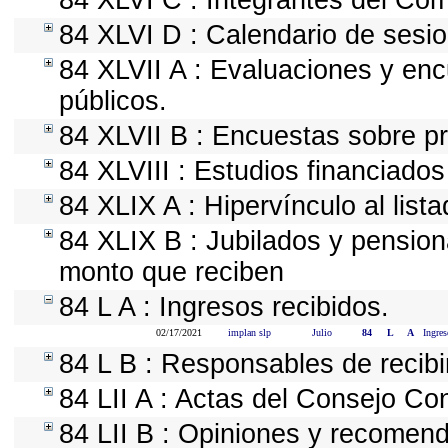
84 XLVI C : Integrantes del Com
84 XLVI D : Calendario de sesio
84 XLVII A : Evaluaciones y en
públicos.
84 XLVII B : Encuestas sobre p
84 XLVIII : Estudios financiados
84 XLIX A : Hipervínculo al list
84 XLIX B : Jubilados y pension
monto que reciben
84 L A : Ingresos recibidos.
02/17/2021
implan slp
Julio
84
L
A
Ingres
84 L B : Responsables de recibir
84 LII A : Actas del Consejo Con
84 LII B : Opiniones y recomen