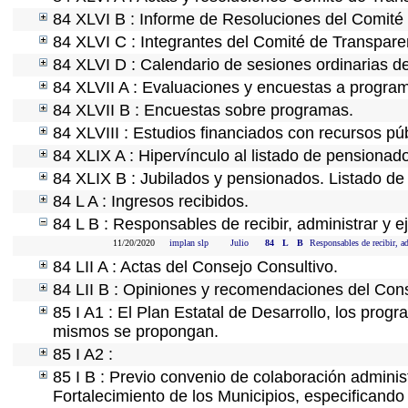
84 XLVI B : Informe de Resoluciones del Comité
84 XLVI C : Integrantes del Comité de Transpare
84 XLVI D : Calendario de sesiones ordinarias d
84 XLVII A : Evaluaciones y encuestas a program
84 XLVII B : Encuestas sobre programas.
84 XLVIII : Estudios financiados con recursos púb
84 XLIX A : Hipervínculo al listado de pensionado
84 XLIX B : Jubilados y pensionados. Listado de
84 L A : Ingresos recibidos.
84 L B : Responsables de recibir, administrar y ej
11/20/2020
implan slp
Julio
84
L
B
Responsables de recibir, ad
84 LII A : Actas del Consejo Consultivo.
84 LII B : Opiniones y recomendaciones del Cons
85 I A1 : El Plan Estatal de Desarrollo, los prog
mismos se propongan.
85 I A2 :
85 I B : Previo convenio de colaboración administ
Fortalecimiento de los Municipios, especificand