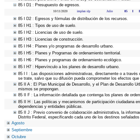
85 I D1 : Presupuesto de egresos.
10/11/2020
implan slp
Julio
85
I
85 I D2 : Egresos y fórmulas de distribución de los recursos.
85 I H1 : Tipos de uso de suelo.
85 I H2 : Licencias de uso de suelo.
85 I H3 : Licencias de construcción.
85 I H4 : Planes y/o programas de desarrollo urbano.
85 I H5 : Planes y Programas de ordenamiento territorial.
85 I H6 : Planes y programas de ordenamiento ecológico.
85 I H7 : Hipervínculo a los planes de desarrollo urbano.
85 I I : Las disposiciones administrativas, directamente o a través
se trate, salvo que su difusión pueda comprometer los efectos que 
85 II A : El Plan Municipal de Desarrollo, y el Plan de Desarrollo 
mismos se propongan.
85 II F : La información detallada que contenga los planes de ordena
85 II H : Las políticas y mecanismos de participación ciudadana e
dependencias y entidades públicas.
85 II J : Previo convenio de colaboración administrativa, la inform
Distrito Federal, especificando cada uno de los destinos señalados
Agosto
Septiembre
Octubre