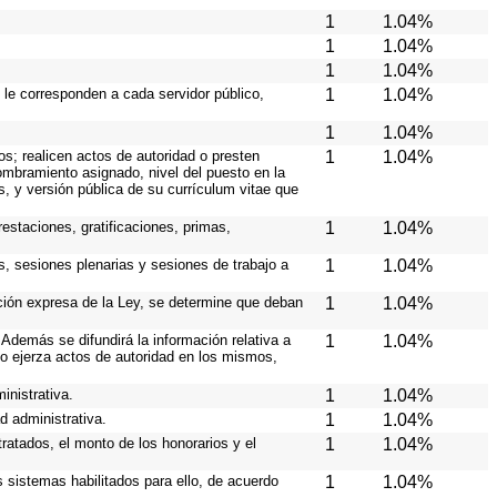
1
1.04%
1
1.04%
1
1.04%
 le corresponden a cada servidor público,
1
1.04%
1
1.04%
os; realicen actos de autoridad o presten
1
1.04%
nombramiento asignado, nivel del puesto en la
es, y versión pública de su currículum vitae que
estaciones, gratificaciones, primas,
1
1.04%
s, sesiones plenarias y sesiones de trabajo a
1
1.04%
ición expresa de la Ley, se determine que deban
1
1.04%
Además se difundirá la información relativa a
1
1.04%
o ejerza actos de autoridad en los mismos,
inistrativa.
1
1.04%
d administrativa.
1
1.04%
ratados, el monto de los honorarios y el
1
1.04%
os sistemas habilitados para ello, de acuerdo
1
1.04%