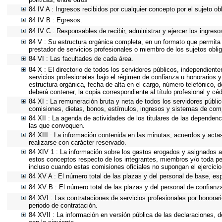
84 IV A : Ingresos recibidos por cualquier concepto por el sujeto ob
84 IV B : Egresos.
84 IV C : Responsables de recibir, administrar y ejercer los ingreso
84 V : Su estructura orgánica completa, en un formato que permita v
prestador de servicios profesionales o miembro de los sujetos obli
84 VI : Las facultades de cada área.
84 X : El directorio de todos los servidores públicos, independient
servicios profesionales bajo el régimen de confianza u honorarios y
estructura orgánica, fecha de alta en el cargo, número telefónico, d
deberá contener, la copia correspondiente al título profesional y cé
84 XI : La remuneración bruta y neta de todos los servidores públi
comisiones, dietas, bonos, estímulos, ingresos y sistemas de com
84 XII : La agenda de actividades de los titulares de las dependenc
las que convoquen.
84 XIII : La información contenida en las minutas, acuerdos y acta
realizarse con carácter reservado.
84 XIV 1 : La información sobre los gastos erogados y asignados a 
estos conceptos respecto de los integrantes, miembros y/o toda p
incluso cuando estas comisiones oficiales no supongan el ejercici
84 XV A : El número total de las plazas y del personal de base, esp
84 XV B : El número total de las plazas y del personal de confianza
84 XVI : Las contrataciones de servicios profesionales por honorari
periodo de contratación.
84 XVII : La información en versión pública de las declaraciones, de