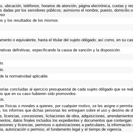
as, ubicación, teléfonos, horarios de atención, página electrónica, cuotas y 
s dadas por los servidores públicos; asimismo el nombre, puesto, domicilio ofi
eso
os y los resultados de los mismos.
tamento o equivalente, hasta el titular del sujeto obligado; así como, en su c
ativas definitivas, especificando la causa de sanción y la disposición.
to.
to.
de la normatividad aplicable.
torías concluidas al ejercicio presupuestal de cada sujeto obligado que se rea
os que en su caso hubieren sido promovidos.
os.
as físicas o morales a quienes, por cualquier motivo, se les asigne o permita
o, los informes que dichas personas les entreguen sobre el uso y destino de 
, licencias, concesiones, licitaciones de obra, adquisiciones, arrendamientos
mentos, datos finales incluidos los expedientes y documentos que contengan 
esiones y licencias, permisos o autorizaciones a particulares, la información
ncia, autorización o permiso, el fundamento legal y el tiempo de vigencia.