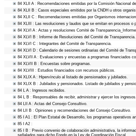
84 XLII A : Recomendaciones emitidas por la Comisión Nacional 
84 XLII B : Casos especiales emitidos por la CNDH u otros organi
84 XLII C : Recomendaciones emitidas por Organismos internacion
84 XLIII : Las resoluciones y laudos que se emitan en procesos o 
84 XLVI A : Actas y resoluciones Comité de Transparencia_Informe
84 XLVI B : Informe de Resoluciones del Comité de Transparencia.
84 XLVI C : Integrantes del Comité de Transparencia.
84 XLVI D : Calendario de sesiones ordinarias del Comité de Trans
84 XLVII A : Evaluaciones y encuestas a programas financiados co
84 XLVII B : Encuestas sobre programas.
84 XLVIII : Estudios financiados con recursos públicos.
84 XLIX A : Hipervínculo al listado de pensionados y jubilados.
84 XLIX B : Jubilados y pensionados. Listado de jubilados y pensi
84 L A : Ingresos recibidos.
84 L B : Responsables de recibir, administrar y ejercer los ingresos
84 LII A : Actas del Consejo Consultivo.
84 LII B : Opiniones y recomendaciones del Consejo Consultivo.
85 I A1 : El Plan Estatal de Desarrollo, los programas operativos 
85 I A2 :
85 I B : Previo convenio de colaboración administrativa, la informa
señalados para dicho Fondo en la Ley de Coordinación Fiscal.