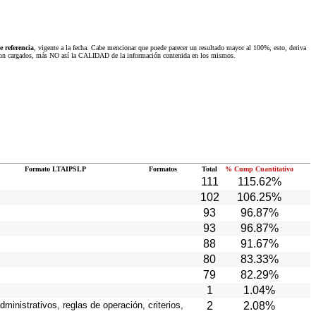
 referencia
, vigente a la fecha. Cabe mencionar que puede parecer un resultado mayor al 100%, esto, deriva
 fueron cargados, más NO así la CALIDAD de la información contenida en los mismos.
Formato LTAIPSLP
Formatos
Total
% Cump Cuantitativo
111
115.62%
102
106.25%
93
96.87%
93
96.87%
88
91.67%
80
83.33%
79
82.29%
1
1.04%
ministrativos, reglas de operación, criterios,
2
2.08%