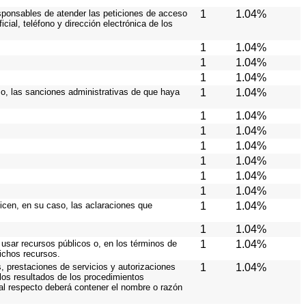
responsables de atender las peticiones de acceso
1
1.04%
cial, teléfono y dirección electrónica de los
1
1.04%
1
1.04%
1
1.04%
aso, las sanciones administrativas de que haya
1
1.04%
1
1.04%
1
1.04%
1
1.04%
1
1.04%
1
1.04%
1
1.04%
licen, en su caso, las aclaraciones que
1
1.04%
1
1.04%
 usar recursos públicos o, en los términos de
1
1.04%
dichos recursos.
, prestaciones de servicios y autorizaciones
1
1.04%
los resultados de los procedimientos
 al respecto deberá contener el nombre o razón