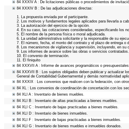
84 XXXIV A : De licitaciones públicas o procedimientos de invitació
84 XXXIV B : De las adjudicaciones directas:
1. La propuesta enviada por el participante.
2. Los motivos y fundamentos legales aplicados para llevarla a cab
3. La autorización del ejercicio de la opción.
4. En su caso, las cotizaciones consideradas, especificando los n
5. El nombre de la persona física o moral adjudicada.
6. La unidad administrativa solicitante y la responsable de su ejecu
7. El número, fecha, el monto del contrato y el plazo de entrega o d
8. Los mecanismos de vigilancia y supervisión, incluyendo, en su 
9. Los informes de avance sobre las obras o servicios contratados.
10. El convenio de terminación.
11. El finiquito
84 XXXVII A : Informe de avances programáticos o presupuestales,
84 XXXVII B : Los sujetos obligados deben publicar y actualizar l
General de Contabilidad Gubernamental y demás normatividad apli
84 XXXIX : Los convenios que realicen con la federación, con otro
84 XL : Los convenios de coordinación de concertación con los sect
84 XLI A : Inventario de bienes muebles.
84 XLI B : Inventario de altas practicadas a bienes muebles.
84 XLI C : Inventario de bajas practicadas a bienes muebles.
84 XLI D : Inventario de bienes inmuebles.
84 XLI F : Inventario de bajas practicadas a bienes inmuebles.
84 XLI G : Inventario de bienes muebles e inmuebles donados.