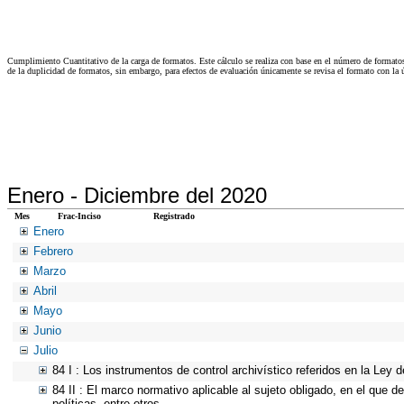
Cumplimiento Cuantitativo de la carga de formatos. Este cálculo se realiza con base en el número de formato
de la duplicidad de formatos, sin embargo, para efectos de evaluación únicamente se revisa el formato con l
Enero -
Diciembre del 2020
Mes
Frac-Inciso
Registrado
Enero
Febrero
Marzo
Abril
Mayo
Junio
Julio
84 I : Los instrumentos de control archivístico referidos en la Ley
84 II : El marco normativo aplicable al sujeto obligado, en el que d
políticas, entre otros