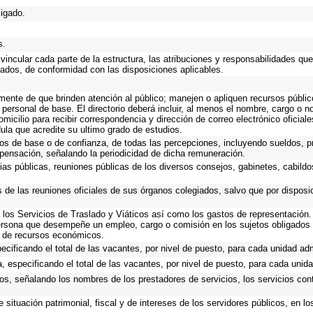
ligado.
s.
incular cada parte de la estructura, las atribuciones y responsabilidades que
gados, de conformidad con las disposiciones aplicables.
emente de que brinden atención al público; manejen o apliquen recursos públic
 personal de base. El directorio deberá incluir, al menos el nombre, cargo o 
omicilio para recibir correspondencia y dirección de correo electrónico oficial
dula que acredite su ultimo grado de estudios.
cos de base o de confianza, de todas las percepciones, incluyendo sueldos, pr
pensación, señalando la periodicidad de dicha remuneración.
ias públicas, reuniones públicas de los diversos consejos, gabinetes, cabildo
s de las reuniones oficiales de sus órganos colegiados, salvo que por dispos
los Servicios de Traslado y Viáticos así como los gastos de representación. 
ersona que desempeñe un empleo, cargo o comisión en los sujetos obligados 
o de recursos económicos.
ecificando el total de las vacantes, por nivel de puesto, para cada unidad adm
, especificando el total de las vacantes, por nivel de puesto, para cada unida
os, señalando los nombres de los prestadores de servicios, los servicios cont
 situación patrimonial, fiscal y de intereses de los servidores públicos, en l