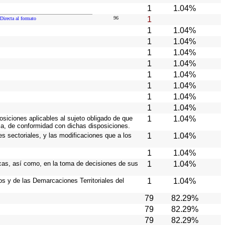
1
1.04%
96
1
Directa al formato
1
1.04%
1
1.04%
1
1.04%
1
1.04%
1
1.04%
1
1.04%
1
1.04%
1
1.04%
osiciones aplicables al sujeto obligado de que
1
1.04%
ia, de conformidad con dichas disposiciones.
es sectoriales, y las modificaciones que a los
1
1.04%
1
1.04%
icas, así como, en la toma de decisiones de sus
1
1.04%
ios y de las Demarcaciones Territoriales del
1
1.04%
79
82.29%
79
82.29%
79
82.29%