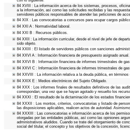
con lo siguiente.
84 XVIII : La información acerca de los sistemas, procesos, oficin
a la información, así como las solicitudes recibidas y las respuesta
servidores públicos responsables de atender las peticiones de acc
84 XIX : Las convocatorias a concursos para ocupar cargos públic
84 XXI A : Normatividad laboral.
84 XXI B : Recursos públicos.
84 XXII : La información curricular, desde el nivel de jefe de depar
sido objeto.
84 XXIII : El listado de servidores públicos con sanciones administr
84 XXVI A : Información financiera de presupuesto asignado anual.
84 XXVI B : Información financiera de informes trimestrales de gas
84 XXVI C : Información financiera de informes trimestrales de gas
84 XXVIII : La información relativa a la deuda pública, en términos 
84 XXIX E : Medios electrónicos del Sujeto Obligado.
84 XXX : Los informes finales de resultados definitivos de las audi
correspondan; una vez que se hayan agotado y resuelto los recurs
84 XXXI : El resultado de la dictaminación de los estados financier
84 XXXII : Los montos, criterios, convocatorias y listado de person
las disposiciones aplicables, realicen actos de autoridad. Asimism
84 XXXIII : Las convocatorias e información acerca de los permisos
otorgadas por las entidades públicas, así como las opiniones argu
administrativos aludidos. Cuando se trate del otorgamiento de conc
social del titular, el concepto y los objetivos de la concesión, lice