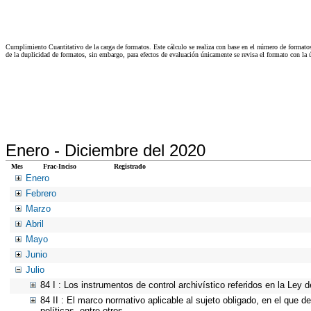
Cumplimiento Cuantitativo de la carga de formatos. Este cálculo se realiza con base en el número de formato
de la duplicidad de formatos, sin embargo, para efectos de evaluación únicamente se revisa el formato con l
Enero -
Diciembre del 2020
Mes
Frac-Inciso
Registrado
Enero
Febrero
Marzo
Abril
Mayo
Junio
Julio
84 I : Los instrumentos de control archivístico referidos en la Ley
84 II : El marco normativo aplicable al sujeto obligado, en el que d
políticas, entre otros