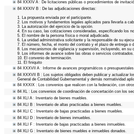
84 XXXIV A : De licitaciones públicas o procedimientos de invitació
84 XXXIV B : De las adjudicaciones directas:
1. La propuesta enviada por el participante.
2. Los motivos y fundamentos legales aplicados para llevarla a cab
3. La autorización del ejercicio de la opción.
4. En su caso, las cotizaciones consideradas, especificando los n
5. El nombre de la persona física o moral adjudicada.
6. La unidad administrativa solicitante y la responsable de su ejecu
7. El número, fecha, el monto del contrato y el plazo de entrega o d
8. Los mecanismos de vigilancia y supervisión, incluyendo, en su 
9. Los informes de avance sobre las obras o servicios contratados.
10. El convenio de terminación.
11. El finiquito
84 XXXVII A : Informe de avances programáticos o presupuestales,
84 XXXVII B : Los sujetos obligados deben publicar y actualizar l
General de Contabilidad Gubernamental y demás normatividad apli
84 XXXIX : Los convenios que realicen con la federación, con otro
84 XL : Los convenios de coordinación de concertación con los sect
84 XLI A : Inventario de bienes muebles.
84 XLI B : Inventario de altas practicadas a bienes muebles.
84 XLI C : Inventario de bajas practicadas a bienes muebles.
84 XLI D : Inventario de bienes inmuebles.
84 XLI F : Inventario de bajas practicadas a bienes inmuebles.
84 XLI G : Inventario de bienes muebles e inmuebles donados.