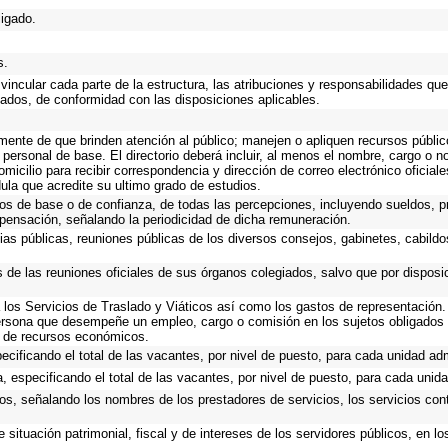
ligado.
s.
incular cada parte de la estructura, las atribuciones y responsabilidades que
gados, de conformidad con las disposiciones aplicables.
emente de que brinden atención al público; manejen o apliquen recursos públic
 personal de base. El directorio deberá incluir, al menos el nombre, cargo o 
omicilio para recibir correspondencia y dirección de correo electrónico oficial
dula que acredite su ultimo grado de estudios.
cos de base o de confianza, de todas las percepciones, incluyendo sueldos, pr
pensación, señalando la periodicidad de dicha remuneración.
ias públicas, reuniones públicas de los diversos consejos, gabinetes, cabildo
s de las reuniones oficiales de sus órganos colegiados, salvo que por dispos
los Servicios de Traslado y Viáticos así como los gastos de representación. 
ersona que desempeñe un empleo, cargo o comisión en los sujetos obligados 
o de recursos económicos.
ecificando el total de las vacantes, por nivel de puesto, para cada unidad adm
, especificando el total de las vacantes, por nivel de puesto, para cada unida
os, señalando los nombres de los prestadores de servicios, los servicios cont
 situación patrimonial, fiscal y de intereses de los servidores públicos, en l