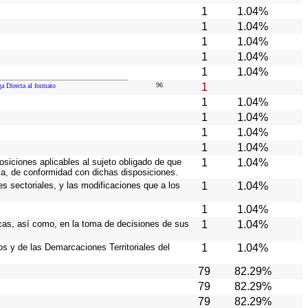
1
1.04%
1
1.04%
1
1.04%
1
1.04%
1
1.04%
96
1
ga Directa al formato
1
1.04%
1
1.04%
1
1.04%
1
1.04%
osiciones aplicables al sujeto obligado de que
1
1.04%
ia, de conformidad con dichas disposiciones.
es sectoriales, y las modificaciones que a los
1
1.04%
1
1.04%
icas, así como, en la toma de decisiones de sus
1
1.04%
ios y de las Demarcaciones Territoriales del
1
1.04%
79
82.29%
79
82.29%
79
82.29%