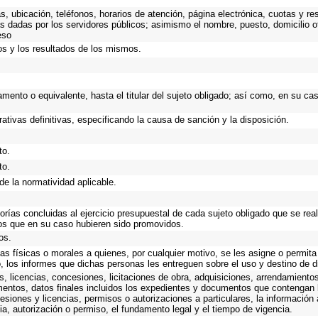
as, ubicación, teléfonos, horarios de atención, página electrónica, cuotas y 
s dadas por los servidores públicos; asimismo el nombre, puesto, domicilio ofi
eso
os y los resultados de los mismos.
tamento o equivalente, hasta el titular del sujeto obligado; así como, en su c
ativas definitivas, especificando la causa de sanción y la disposición.
to.
to.
de la normatividad aplicable.
torías concluidas al ejercicio presupuestal de cada sujeto obligado que se rea
os que en su caso hubieren sido promovidos.
os.
as físicas o morales a quienes, por cualquier motivo, se les asigne o permita
o, los informes que dichas personas les entreguen sobre el uso y destino de 
, licencias, concesiones, licitaciones de obra, adquisiciones, arrendamientos
mentos, datos finales incluidos los expedientes y documentos que contengan 
esiones y licencias, permisos o autorizaciones a particulares, la información
ncia, autorización o permiso, el fundamento legal y el tiempo de vigencia.