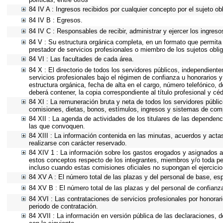
84 IV A : Ingresos recibidos por cualquier concepto por el sujeto ob
84 IV B : Egresos.
84 IV C : Responsables de recibir, administrar y ejercer los ingreso
84 V : Su estructura orgánica completa, en un formato que permita v
prestador de servicios profesionales o miembro de los sujetos obli
84 VI : Las facultades de cada área.
84 X : El directorio de todos los servidores públicos, independient
servicios profesionales bajo el régimen de confianza u honorarios y
estructura orgánica, fecha de alta en el cargo, número telefónico, d
deberá contener, la copia correspondiente al título profesional y cé
84 XI : La remuneración bruta y neta de todos los servidores públi
comisiones, dietas, bonos, estímulos, ingresos y sistemas de com
84 XII : La agenda de actividades de los titulares de las dependenc
las que convoquen.
84 XIII : La información contenida en las minutas, acuerdos y acta
realizarse con carácter reservado.
84 XIV 1 : La información sobre los gastos erogados y asignados a 
estos conceptos respecto de los integrantes, miembros y/o toda p
incluso cuando estas comisiones oficiales no supongan el ejercici
84 XV A : El número total de las plazas y del personal de base, esp
84 XV B : El número total de las plazas y del personal de confianza
84 XVI : Las contrataciones de servicios profesionales por honorari
periodo de contratación.
84 XVII : La información en versión pública de las declaraciones, de