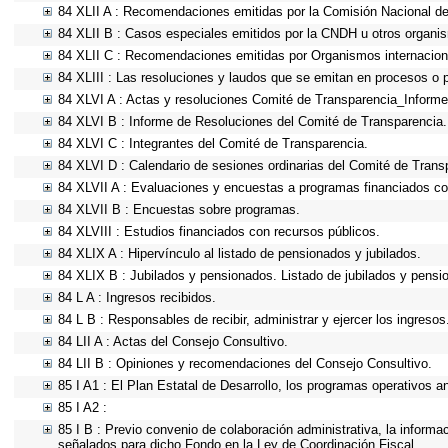
84 XLII A : Recomendaciones emitidas por la Comisión Nacional 
84 XLII B : Casos especiales emitidos por la CNDH u otros organi
84 XLII C : Recomendaciones emitidas por Organismos internacion
84 XLIII : Las resoluciones y laudos que se emitan en procesos o 
84 XLVI A : Actas y resoluciones Comité de Transparencia_Informe
84 XLVI B : Informe de Resoluciones del Comité de Transparencia.
84 XLVI C : Integrantes del Comité de Transparencia.
84 XLVI D : Calendario de sesiones ordinarias del Comité de Trans
84 XLVII A : Evaluaciones y encuestas a programas financiados co
84 XLVII B : Encuestas sobre programas.
84 XLVIII : Estudios financiados con recursos públicos.
84 XLIX A : Hipervínculo al listado de pensionados y jubilados.
84 XLIX B : Jubilados y pensionados. Listado de jubilados y pensi
84 L A : Ingresos recibidos.
84 L B : Responsables de recibir, administrar y ejercer los ingresos
84 LII A : Actas del Consejo Consultivo.
84 LII B : Opiniones y recomendaciones del Consejo Consultivo.
85 I A1 : El Plan Estatal de Desarrollo, los programas operativos 
85 I A2 :
85 I B : Previo convenio de colaboración administrativa, la informa
señalados para dicho Fondo en la Ley de Coordinación Fiscal.