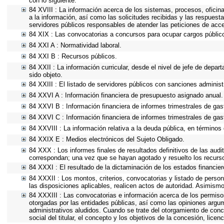
con lo siguiente.
84 XVIII : La información acerca de los sistemas, procesos, oficin
a la información, así como las solicitudes recibidas y las respuesta
servidores públicos responsables de atender las peticiones de acc
84 XIX : Las convocatorias a concursos para ocupar cargos públic
84 XXI A : Normatividad laboral.
84 XXI B : Recursos públicos.
84 XXII : La información curricular, desde el nivel de jefe de depar
sido objeto.
84 XXIII : El listado de servidores públicos con sanciones administr
84 XXVI A : Información financiera de presupuesto asignado anual.
84 XXVI B : Información financiera de informes trimestrales de gas
84 XXVI C : Información financiera de informes trimestrales de gas
84 XXVIII : La información relativa a la deuda pública, en términos 
84 XXIX E : Medios electrónicos del Sujeto Obligado.
84 XXX : Los informes finales de resultados definitivos de las audi
correspondan; una vez que se hayan agotado y resuelto los recurs
84 XXXI : El resultado de la dictaminación de los estados financier
84 XXXII : Los montos, criterios, convocatorias y listado de person
las disposiciones aplicables, realicen actos de autoridad. Asimism
84 XXXIII : Las convocatorias e información acerca de los permisos
otorgadas por las entidades públicas, así como las opiniones argu
administrativos aludidos. Cuando se trate del otorgamiento de conc
social del titular, el concepto y los objetivos de la concesión, lice