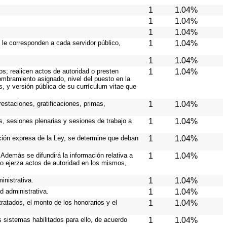
1
1.04%
1
1.04%
1
1.04%
 le corresponden a cada servidor público,
1
1.04%
1
1.04%
os; realicen actos de autoridad o presten
1
1.04%
nombramiento asignado, nivel del puesto en la
es, y versión pública de su currículum vitae que
estaciones, gratificaciones, primas,
1
1.04%
s, sesiones plenarias y sesiones de trabajo a
1
1.04%
ición expresa de la Ley, se determine que deban
1
1.04%
Además se difundirá la información relativa a
1
1.04%
o ejerza actos de autoridad en los mismos,
inistrativa.
1
1.04%
d administrativa.
1
1.04%
ratados, el monto de los honorarios y el
1
1.04%
os sistemas habilitados para ello, de acuerdo
1
1.04%