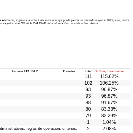
 referencia
, vigente a la fecha. Cabe mencionar que puede parecer un resultado mayor al 100%, esto, deriva
 fueron cargados, más NO así la CALIDAD de la información contenida en los mismos.
Formato LTAIPSLP
Formatos
Total
% Cump Cuantitativo
111
115.62%
102
106.25%
93
96.87%
93
96.87%
88
91.67%
80
83.33%
79
82.29%
1
1.04%
ministrativos, reglas de operación, criterios,
2
2.08%