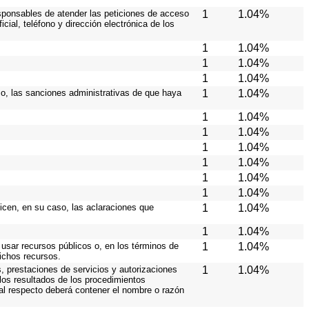
responsables de atender las peticiones de acceso
1
1.04%
cial, teléfono y dirección electrónica de los
1
1.04%
1
1.04%
1
1.04%
aso, las sanciones administrativas de que haya
1
1.04%
1
1.04%
1
1.04%
1
1.04%
1
1.04%
1
1.04%
1
1.04%
licen, en su caso, las aclaraciones que
1
1.04%
1
1.04%
 usar recursos públicos o, en los términos de
1
1.04%
dichos recursos.
, prestaciones de servicios y autorizaciones
1
1.04%
los resultados de los procedimientos
 al respecto deberá contener el nombre o razón