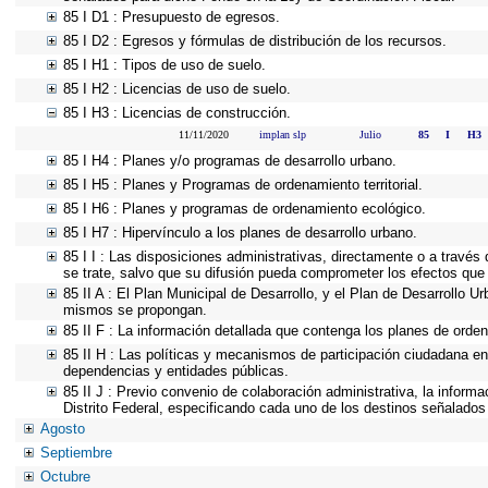
85 I D1 : Presupuesto de egresos.
85 I D2 : Egresos y fórmulas de distribución de los recursos.
85 I H1 : Tipos de uso de suelo.
85 I H2 : Licencias de uso de suelo.
85 I H3 : Licencias de construcción.
11/11/2020
implan slp
Julio
85
I
H3
85 I H4 : Planes y/o programas de desarrollo urbano.
85 I H5 : Planes y Programas de ordenamiento territorial.
85 I H6 : Planes y programas de ordenamiento ecológico.
85 I H7 : Hipervínculo a los planes de desarrollo urbano.
85 I I : Las disposiciones administrativas, directamente o a través
se trate, salvo que su difusión pueda comprometer los efectos que 
85 II A : El Plan Municipal de Desarrollo, y el Plan de Desarrollo 
mismos se propongan.
85 II F : La información detallada que contenga los planes de ordena
85 II H : Las políticas y mecanismos de participación ciudadana e
dependencias y entidades públicas.
85 II J : Previo convenio de colaboración administrativa, la inform
Distrito Federal, especificando cada uno de los destinos señalados
Agosto
Septiembre
Octubre