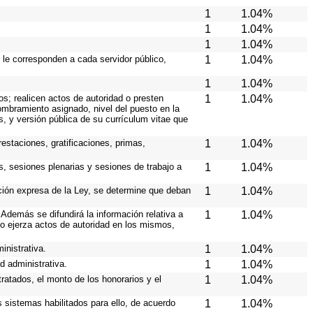
1
1.04%
1
1.04%
1
1.04%
 le corresponden a cada servidor público,
1
1.04%
1
1.04%
os; realicen actos de autoridad o presten
1
1.04%
nombramiento asignado, nivel del puesto en la
es, y versión pública de su currículum vitae que
estaciones, gratificaciones, primas,
1
1.04%
s, sesiones plenarias y sesiones de trabajo a
1
1.04%
ición expresa de la Ley, se determine que deban
1
1.04%
Además se difundirá la información relativa a
1
1.04%
o ejerza actos de autoridad en los mismos,
inistrativa.
1
1.04%
d administrativa.
1
1.04%
ratados, el monto de los honorarios y el
1
1.04%
os sistemas habilitados para ello, de acuerdo
1
1.04%