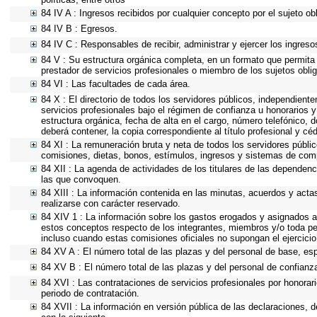
84 IV A : Ingresos recibidos por cualquier concepto por el sujeto ob
84 IV B : Egresos.
84 IV C : Responsables de recibir, administrar y ejercer los ingreso
84 V : Su estructura orgánica completa, en un formato que permita v
prestador de servicios profesionales o miembro de los sujetos obli
84 VI : Las facultades de cada área.
84 X : El directorio de todos los servidores públicos, independient
servicios profesionales bajo el régimen de confianza u honorarios y
estructura orgánica, fecha de alta en el cargo, número telefónico, d
deberá contener, la copia correspondiente al título profesional y cé
84 XI : La remuneración bruta y neta de todos los servidores públi
comisiones, dietas, bonos, estímulos, ingresos y sistemas de com
84 XII : La agenda de actividades de los titulares de las dependenc
las que convoquen.
84 XIII : La información contenida en las minutas, acuerdos y acta
realizarse con carácter reservado.
84 XIV 1 : La información sobre los gastos erogados y asignados a 
estos conceptos respecto de los integrantes, miembros y/o toda p
incluso cuando estas comisiones oficiales no supongan el ejercici
84 XV A : El número total de las plazas y del personal de base, esp
84 XV B : El número total de las plazas y del personal de confianza
84 XVI : Las contrataciones de servicios profesionales por honorari
periodo de contratación.
84 XVII : La información en versión pública de las declaraciones, de