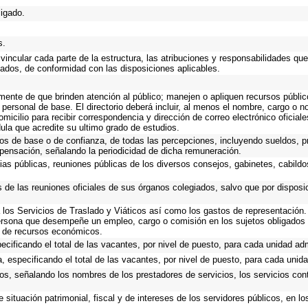
ligado.
s.
incular cada parte de la estructura, las atribuciones y responsabilidades que
gados, de conformidad con las disposiciones aplicables.
emente de que brinden atención al público; manejen o apliquen recursos públic
 personal de base. El directorio deberá incluir, al menos el nombre, cargo o 
omicilio para recibir correspondencia y dirección de correo electrónico oficial
dula que acredite su ultimo grado de estudios.
cos de base o de confianza, de todas las percepciones, incluyendo sueldos, pr
pensación, señalando la periodicidad de dicha remuneración.
ias públicas, reuniones públicas de los diversos consejos, gabinetes, cabildo
s de las reuniones oficiales de sus órganos colegiados, salvo que por dispos
los Servicios de Traslado y Viáticos así como los gastos de representación. 
ersona que desempeñe un empleo, cargo o comisión en los sujetos obligados 
o de recursos económicos.
ecificando el total de las vacantes, por nivel de puesto, para cada unidad adm
, especificando el total de las vacantes, por nivel de puesto, para cada unida
os, señalando los nombres de los prestadores de servicios, los servicios cont
 situación patrimonial, fiscal y de intereses de los servidores públicos, en l