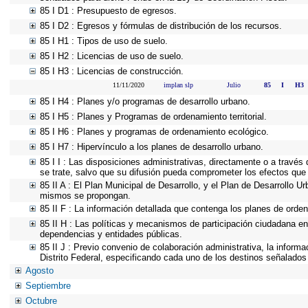
85 I D1 : Presupuesto de egresos.
85 I D2 : Egresos y fórmulas de distribución de los recursos.
85 I H1 : Tipos de uso de suelo.
85 I H2 : Licencias de uso de suelo.
85 I H3 : Licencias de construcción.
11/11/2020
implan slp
Julio
85
I
H3
85 I H4 : Planes y/o programas de desarrollo urbano.
85 I H5 : Planes y Programas de ordenamiento territorial.
85 I H6 : Planes y programas de ordenamiento ecológico.
85 I H7 : Hipervínculo a los planes de desarrollo urbano.
85 I I : Las disposiciones administrativas, directamente o a través
se trate, salvo que su difusión pueda comprometer los efectos que 
85 II A : El Plan Municipal de Desarrollo, y el Plan de Desarrollo 
mismos se propongan.
85 II F : La información detallada que contenga los planes de ordena
85 II H : Las políticas y mecanismos de participación ciudadana e
dependencias y entidades públicas.
85 II J : Previo convenio de colaboración administrativa, la inform
Distrito Federal, especificando cada uno de los destinos señalados
Agosto
Septiembre
Octubre