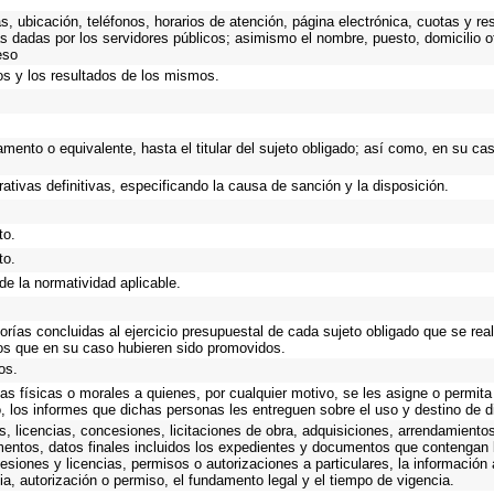
as, ubicación, teléfonos, horarios de atención, página electrónica, cuotas y 
s dadas por los servidores públicos; asimismo el nombre, puesto, domicilio ofi
eso
os y los resultados de los mismos.
tamento o equivalente, hasta el titular del sujeto obligado; así como, en su c
ativas definitivas, especificando la causa de sanción y la disposición.
to.
to.
de la normatividad aplicable.
torías concluidas al ejercicio presupuestal de cada sujeto obligado que se rea
os que en su caso hubieren sido promovidos.
os.
as físicas o morales a quienes, por cualquier motivo, se les asigne o permita
o, los informes que dichas personas les entreguen sobre el uso y destino de 
, licencias, concesiones, licitaciones de obra, adquisiciones, arrendamientos
mentos, datos finales incluidos los expedientes y documentos que contengan 
esiones y licencias, permisos o autorizaciones a particulares, la información
ncia, autorización o permiso, el fundamento legal y el tiempo de vigencia.