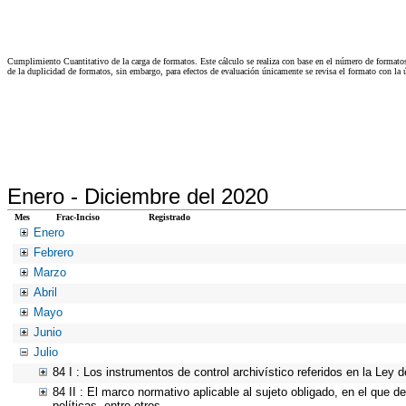
Cumplimiento Cuantitativo de la carga de formatos. Este cálculo se realiza con base en el número de formato
de la duplicidad de formatos, sin embargo, para efectos de evaluación únicamente se revisa el formato con l
Enero -
Diciembre del 2020
Mes
Frac-Inciso
Registrado
Enero
Febrero
Marzo
Abril
Mayo
Junio
Julio
84 I : Los instrumentos de control archivístico referidos en la Ley
84 II : El marco normativo aplicable al sujeto obligado, en el que d
políticas, entre otros