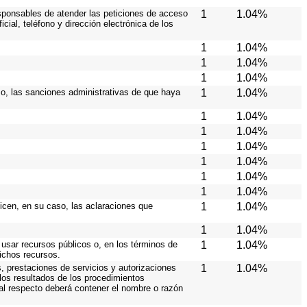
responsables de atender las peticiones de acceso
1
1.04%
cial, teléfono y dirección electrónica de los
1
1.04%
1
1.04%
1
1.04%
aso, las sanciones administrativas de que haya
1
1.04%
1
1.04%
1
1.04%
1
1.04%
1
1.04%
1
1.04%
1
1.04%
licen, en su caso, las aclaraciones que
1
1.04%
1
1.04%
 usar recursos públicos o, en los términos de
1
1.04%
dichos recursos.
, prestaciones de servicios y autorizaciones
1
1.04%
los resultados de los procedimientos
 al respecto deberá contener el nombre o razón