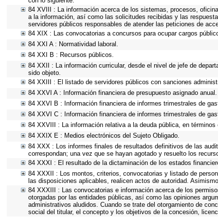
con lo siguiente.
84 XVIII : La información acerca de los sistemas, procesos, oficin
a la información, así como las solicitudes recibidas y las respuesta
servidores públicos responsables de atender las peticiones de acc
84 XIX : Las convocatorias a concursos para ocupar cargos públic
84 XXI A : Normatividad laboral.
84 XXI B : Recursos públicos.
84 XXII : La información curricular, desde el nivel de jefe de depar
sido objeto.
84 XXIII : El listado de servidores públicos con sanciones administr
84 XXVI A : Información financiera de presupuesto asignado anual.
84 XXVI B : Información financiera de informes trimestrales de gas
84 XXVI C : Información financiera de informes trimestrales de gas
84 XXVIII : La información relativa a la deuda pública, en términos 
84 XXIX E : Medios electrónicos del Sujeto Obligado.
84 XXX : Los informes finales de resultados definitivos de las audi
correspondan; una vez que se hayan agotado y resuelto los recurs
84 XXXI : El resultado de la dictaminación de los estados financier
84 XXXII : Los montos, criterios, convocatorias y listado de person
las disposiciones aplicables, realicen actos de autoridad. Asimism
84 XXXIII : Las convocatorias e información acerca de los permisos
otorgadas por las entidades públicas, así como las opiniones argu
administrativos aludidos. Cuando se trate del otorgamiento de conc
social del titular, el concepto y los objetivos de la concesión, lice