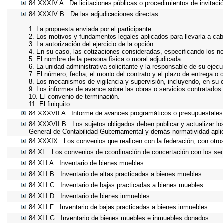
84 XXXIV A : De licitaciones públicas o procedimientos de invitació
84 XXXIV B : De las adjudicaciones directas:
1. La propuesta enviada por el participante.
2. Los motivos y fundamentos legales aplicados para llevarla a cab
3. La autorización del ejercicio de la opción.
4. En su caso, las cotizaciones consideradas, especificando los n
5. El nombre de la persona física o moral adjudicada.
6. La unidad administrativa solicitante y la responsable de su ejecu
7. El número, fecha, el monto del contrato y el plazo de entrega o d
8. Los mecanismos de vigilancia y supervisión, incluyendo, en su 
9. Los informes de avance sobre las obras o servicios contratados.
10. El convenio de terminación.
11. El finiquito
84 XXXVII A : Informe de avances programáticos o presupuestales,
84 XXXVII B : Los sujetos obligados deben publicar y actualizar l
General de Contabilidad Gubernamental y demás normatividad apli
84 XXXIX : Los convenios que realicen con la federación, con otro
84 XL : Los convenios de coordinación de concertación con los sect
84 XLI A : Inventario de bienes muebles.
84 XLI B : Inventario de altas practicadas a bienes muebles.
84 XLI C : Inventario de bajas practicadas a bienes muebles.
84 XLI D : Inventario de bienes inmuebles.
84 XLI F : Inventario de bajas practicadas a bienes inmuebles.
84 XLI G : Inventario de bienes muebles e inmuebles donados.