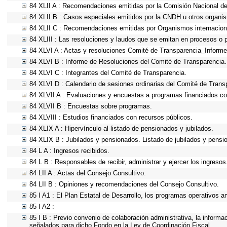
84 XLII A : Recomendaciones emitidas por la Comisión Nacional 
84 XLII B : Casos especiales emitidos por la CNDH u otros organi
84 XLII C : Recomendaciones emitidas por Organismos internacion
84 XLIII : Las resoluciones y laudos que se emitan en procesos o 
84 XLVI A : Actas y resoluciones Comité de Transparencia_Informe
84 XLVI B : Informe de Resoluciones del Comité de Transparencia.
84 XLVI C : Integrantes del Comité de Transparencia.
84 XLVI D : Calendario de sesiones ordinarias del Comité de Trans
84 XLVII A : Evaluaciones y encuestas a programas financiados co
84 XLVII B : Encuestas sobre programas.
84 XLVIII : Estudios financiados con recursos públicos.
84 XLIX A : Hipervínculo al listado de pensionados y jubilados.
84 XLIX B : Jubilados y pensionados. Listado de jubilados y pensi
84 L A : Ingresos recibidos.
84 L B : Responsables de recibir, administrar y ejercer los ingresos
84 LII A : Actas del Consejo Consultivo.
84 LII B : Opiniones y recomendaciones del Consejo Consultivo.
85 I A1 : El Plan Estatal de Desarrollo, los programas operativos 
85 I A2 :
85 I B : Previo convenio de colaboración administrativa, la informa
señalados para dicho Fondo en la Ley de Coordinación Fiscal.