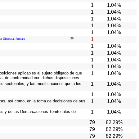
1
1.04%
1
1.04%
1
1.04%
1
1.04%
1
1.04%
96
1
ga Directa al formato
1
1.04%
1
1.04%
1
1.04%
1
1.04%
osiciones aplicables al sujeto obligado de que
1
1.04%
ia, de conformidad con dichas disposiciones.
es sectoriales, y las modificaciones que a los
1
1.04%
1
1.04%
icas, así como, en la toma de decisiones de sus
1
1.04%
ios y de las Demarcaciones Territoriales del
1
1.04%
79
82.29%
79
82.29%
79
82.29%