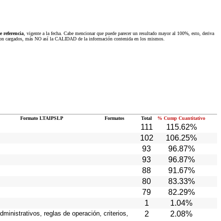
 referencia
, vigente a la fecha. Cabe mencionar que puede parecer un resultado mayor al 100%, esto, deriva
 fueron cargados, más NO así la CALIDAD de la información contenida en los mismos.
Formato LTAIPSLP
Formatos
Total
% Cump Cuantitativo
111
115.62%
102
106.25%
93
96.87%
93
96.87%
88
91.67%
80
83.33%
79
82.29%
1
1.04%
ministrativos, reglas de operación, criterios,
2
2.08%