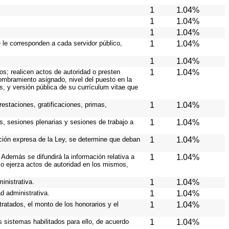
1
1.04%
1
1.04%
1
1.04%
e le corresponden a cada servidor público,
1
1.04%
1
1.04%
os; realicen actos de autoridad o presten
1
1.04%
nombramiento asignado, nivel del puesto en la
es, y versión pública de su currículum vitae que
estaciones, gratificaciones, primas,
1
1.04%
s, sesiones plenarias y sesiones de trabajo a
1
1.04%
ición expresa de la Ley, se determine que deban
1
1.04%
Además se difundirá la información relativa a
1
1.04%
o ejerza actos de autoridad en los mismos,
inistrativa.
1
1.04%
d administrativa.
1
1.04%
ratados, el monto de los honorarios y el
1
1.04%
os sistemas habilitados para ello, de acuerdo
1
1.04%