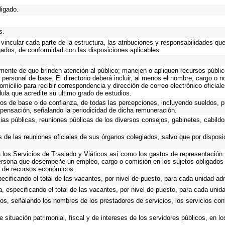
ligado.
s.
vincular cada parte de la estructura, las atribuciones y responsabilidades qu
gados, de conformidad con las disposiciones aplicables.
emente de que brinden atención al público; manejen o apliquen recursos públic
 personal de base. El directorio deberá incluir, al menos el nombre, cargo o 
omicilio para recibir correspondencia y dirección de correo electrónico oficial
dula que acredite su ultimo grado de estudios.
cos de base o de confianza, de todas las percepciones, incluyendo sueldos, pr
pensación, señalando la periodicidad de dicha remuneración.
cias públicas, reuniones públicas de los diversos consejos, gabinetes, cabildo
s de las reuniones oficiales de sus órganos colegiados, salvo que por dispos
los Servicios de Traslado y Viáticos así como los gastos de representación. 
ersona que desempeñe un empleo, cargo o comisión en los sujetos obligados 
io de recursos económicos.
ecificando el total de las vacantes, por nivel de puesto, para cada unidad adm
, especificando el total de las vacantes, por nivel de puesto, para cada unida
ios, señalando los nombres de los prestadores de servicios, los servicios cont
 situación patrimonial, fiscal y de intereses de los servidores públicos, en l