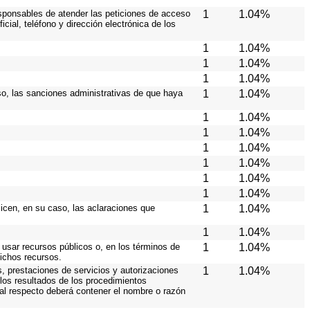
responsables de atender las peticiones de acceso
1
1.04%
cial, teléfono y dirección electrónica de los
1
1.04%
1
1.04%
1
1.04%
caso, las sanciones administrativas de que haya
1
1.04%
1
1.04%
1
1.04%
1
1.04%
1
1.04%
1
1.04%
1
1.04%
licen, en su caso, las aclaraciones que
1
1.04%
1
1.04%
 usar recursos públicos o, en los términos de
1
1.04%
dichos recursos.
s, prestaciones de servicios y autorizaciones
1
1.04%
los resultados de los procedimientos
 al respecto deberá contener el nombre o razón