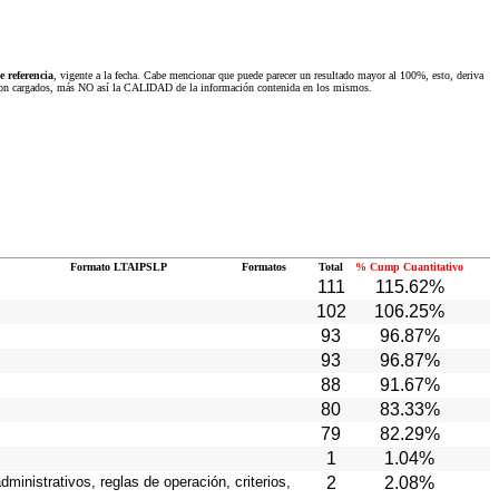
 referencia
, vigente a la fecha. Cabe mencionar que puede parecer un resultado mayor al 100%, esto, deriva
 fueron cargados, más NO así la CALIDAD de la información contenida en los mismos.
Formato LTAIPSLP
Formatos
Total
% Cump Cuantitativo
111
115.62%
102
106.25%
93
96.87%
93
96.87%
88
91.67%
80
83.33%
79
82.29%
1
1.04%
ministrativos, reglas de operación, criterios,
2
2.08%