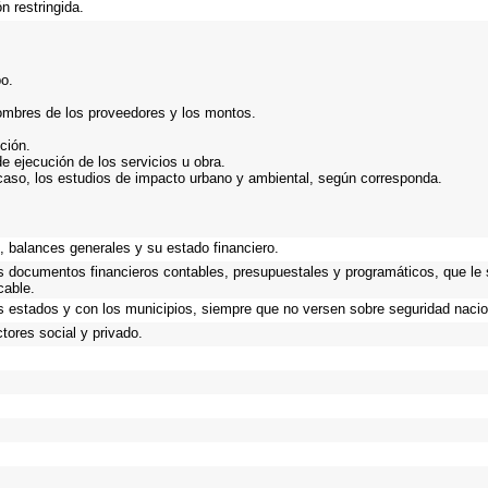
n restringida.
bo.
nombres de los proveedores y los montos.
ción.
de ejecución de los servicios u obra.
caso, los estudios de impacto urbano y ambiental, según corresponda.
.
 balances generales y su estado financiero.
os documentos financieros contables, presupuestales y programáticos, que le
cable.
s estados y con los municipios, siempre que no versen sobre seguridad nacio
tores social y privado.