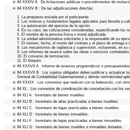
84 XXXIV A : De licitaciones públicas o procedimientos de invitació
84 XXXIV B : De las adjudicaciones directas:
1. La propuesta enviada por el participante.
2. Los motivos y fundamentos legales aplicados para llevarla a ca
3. La autorización del ejercicio de la opción.
4. En su caso, las cotizaciones consideradas, especificando los 
5. El nombre de la persona física o moral adjudicada.
6. La unidad administrativa solicitante y la responsable de su ejecu
7. El número, fecha, el monto del contrato y el plazo de entrega o 
8. Los mecanismos de vigilancia y supervisión, incluyendo, en su 
9. Los informes de avance sobre las obras o servicios contratados
10. El convenio de terminación.
11. El finiquito
84 XXXVII A : Informe de avances programáticos o presupuestales,
84 XXXVII B : Los sujetos obligados deben publicar y actualizar l
General de Contabilidad Gubernamental y demás normatividad apli
84 XXXIX : Los convenios que realicen con la federación, con otro
84 XL : Los convenios de coordinación de concertación con los sec
84 XLI A : Inventario de bienes muebles.
84 XLI B : Inventario de altas practicadas a bienes muebles.
84 XLI C : Inventario de bajas practicadas a bienes muebles.
84 XLI D : Inventario de bienes inmuebles.
84 XLI F : Inventario de bajas practicadas a bienes inmuebles.
84 XLI G : Inventario de bienes muebles e inmuebles donados.