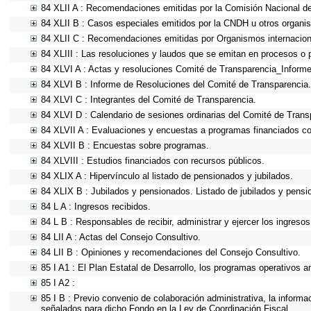
84 XLII A : Recomendaciones emitidas por la Comisión Nacional 
84 XLII B : Casos especiales emitidos por la CNDH u otros organi
84 XLII C : Recomendaciones emitidas por Organismos internacion
84 XLIII : Las resoluciones y laudos que se emitan en procesos o 
84 XLVI A : Actas y resoluciones Comité de Transparencia_Informe
84 XLVI B : Informe de Resoluciones del Comité de Transparencia.
84 XLVI C : Integrantes del Comité de Transparencia.
84 XLVI D : Calendario de sesiones ordinarias del Comité de Trans
84 XLVII A : Evaluaciones y encuestas a programas financiados co
84 XLVII B : Encuestas sobre programas.
84 XLVIII : Estudios financiados con recursos públicos.
84 XLIX A : Hipervínculo al listado de pensionados y jubilados.
84 XLIX B : Jubilados y pensionados. Listado de jubilados y pensi
84 L A : Ingresos recibidos.
84 L B : Responsables de recibir, administrar y ejercer los ingresos
84 LII A : Actas del Consejo Consultivo.
84 LII B : Opiniones y recomendaciones del Consejo Consultivo.
85 I A1 : El Plan Estatal de Desarrollo, los programas operativos 
85 I A2 :
85 I B : Previo convenio de colaboración administrativa, la informa
señalados para dicho Fondo en la Ley de Coordinación Fiscal.