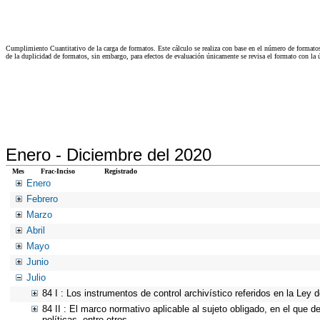
Cumplimiento Cuantitativo de la carga de formatos. Este cálculo se realiza con base en el número de formato
de la duplicidad de formatos, sin embargo, para efectos de evaluación únicamente se revisa el formato con l
Enero -
Diciembre del 2020
Mes
Frac-Inciso
Registrado
Enero
Febrero
Marzo
Abril
Mayo
Junio
Julio
84 I : Los instrumentos de control archivístico referidos en la Ley
84 II : El marco normativo aplicable al sujeto obligado, en el que d
políticas, entre otros