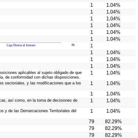
1
1.04%
1
1.04%
1
1.04%
1
1.04%
1
1.04%
1
1.04%
96
1
Liga Directa al formato
1
1.04%
1
1.04%
1
1.04%
osiciones aplicables al sujeto obligado de que
1
1.04%
cia, de conformidad con dichas disposiciones.
es sectoriales, y las modificaciones que a los
1
1.04%
1
1.04%
icas, así como, en la toma de decisiones de
1
1.04%
ios y de las Demarcaciones Territoriales del
1
1.04%
79
82.29%
79
82.29%
79
82.29%