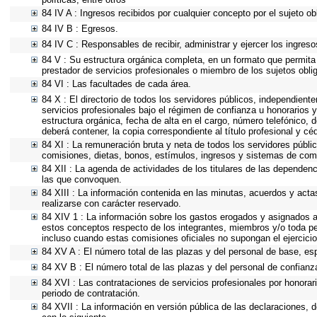
84 IV A : Ingresos recibidos por cualquier concepto por el sujeto ob
84 IV B : Egresos.
84 IV C : Responsables de recibir, administrar y ejercer los ingreso
84 V : Su estructura orgánica completa, en un formato que permita 
prestador de servicios profesionales o miembro de los sujetos obli
84 VI : Las facultades de cada área.
84 X : El directorio de todos los servidores públicos, independient
servicios profesionales bajo el régimen de confianza u honorarios y
estructura orgánica, fecha de alta en el cargo, número telefónico, d
deberá contener, la copia correspondiente al título profesional y cé
84 XI : La remuneración bruta y neta de todos los servidores públi
comisiones, dietas, bonos, estímulos, ingresos y sistemas de com
84 XII : La agenda de actividades de los titulares de las dependen
las que convoquen.
84 XIII : La información contenida en las minutas, acuerdos y acta
realizarse con carácter reservado.
84 XIV 1 : La información sobre los gastos erogados y asignados a 
estos conceptos respecto de los integrantes, miembros y/o toda p
incluso cuando estas comisiones oficiales no supongan el ejercic
84 XV A : El número total de las plazas y del personal de base, esp
84 XV B : El número total de las plazas y del personal de confianza
84 XVI : Las contrataciones de servicios profesionales por honorar
periodo de contratación.
84 XVII : La información en versión pública de las declaraciones, de