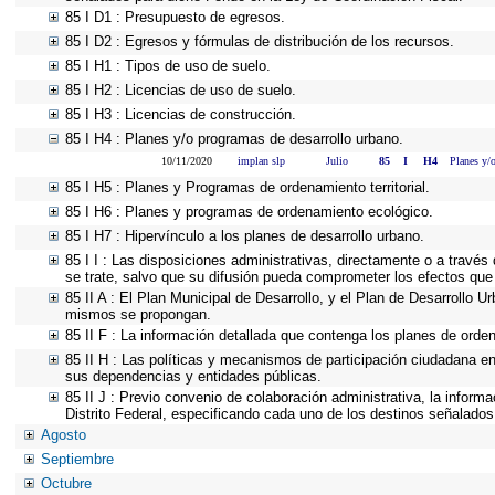
85 I D1 : Presupuesto de egresos.
85 I D2 : Egresos y fórmulas de distribución de los recursos.
85 I H1 : Tipos de uso de suelo.
85 I H2 : Licencias de uso de suelo.
85 I H3 : Licencias de construcción.
85 I H4 : Planes y/o programas de desarrollo urbano.
10/11/2020
implan slp
Julio
85
I
H4
Planes y/
85 I H5 : Planes y Programas de ordenamiento territorial.
85 I H6 : Planes y programas de ordenamiento ecológico.
85 I H7 : Hipervínculo a los planes de desarrollo urbano.
85 I I : Las disposiciones administrativas, directamente o a través
se trate, salvo que su difusión pueda comprometer los efectos que
85 II A : El Plan Municipal de Desarrollo, y el Plan de Desarrollo 
mismos se propongan.
85 II F : La información detallada que contenga los planes de ordena
85 II H : Las políticas y mecanismos de participación ciudadana e
sus dependencias y entidades públicas.
85 II J : Previo convenio de colaboración administrativa, la inform
Distrito Federal, especificando cada uno de los destinos señalados
Agosto
Septiembre
Octubre