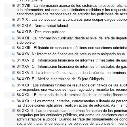
con lo siguiente.
84 XVIII : La información acerca de los sistemas, procesos, oficin
a la información, así como las solicitudes recibidas y las respuesta
servidores públicos responsables de atender las peticiones de acc
84 XIX : Las convocatorias a concursos para ocupar cargos públic
84 XXI A : Normatividad laboral.
84 XXI B : Recursos públicos.
84 XXII : La información curricular, desde el nivel de jefe de depa
sido objeto.
84 XXIII : El listado de servidores públicos con sanciones administ
84 XXVI A : Información financiera de presupuesto asignado anual.
84 XXVI B : Información financiera de informes trimestrales de gas
84 XXVI C : Información financiera de informes trimestrales de gas
84 XXVIII : La información relativa a la deuda pública, en términos 
84 XXIX E : Medios electrónicos del Sujeto Obligado.
84 XXX : Los informes finales de resultados definitivos de las audi
correspondan; una vez que se hayan agotado y resuelto los recurs
84 XXXI : El resultado de la dictaminación de los estados financier
84 XXXII : Los montos, criterios, convocatorias y listado de person
las disposiciones aplicables, realicen actos de autoridad. Asimism
84 XXXIII : Las convocatorias e información acerca de los permisos
otorgadas por las entidades públicas, así como las opiniones argu
administrativos aludidos. Cuando se trate del otorgamiento de conc
social del titular, el concepto y los objetivos de la concesión, lice