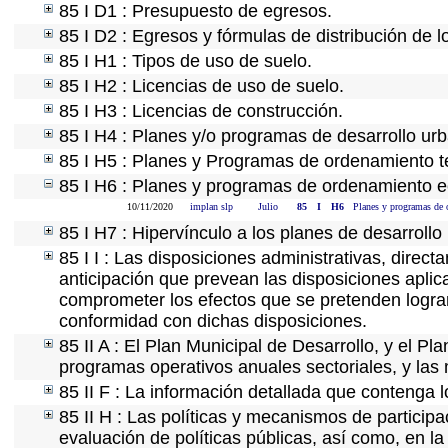
85 I D1 : Presupuesto de egresos.
85 I D2 : Egresos y fórmulas de distribución de l
85 I H1 : Tipos de uso de suelo.
85 I H2 : Licencias de uso de suelo.
85 I H3 : Licencias de construcción.
85 I H4 : Planes y/o programas de desarrollo ur
85 I H5 : Planes y Programas de ordenamiento ter
85 I H6 : Planes y programas de ordenamiento e
10/11/2020
implan slp
Julio
85
I
H6
Planes y programas de 
85 I H7 : Hipervínculo a los planes de desarrollo
85 I I : Las disposiciones administrativas, direc
anticipación que prevean las disposiciones aplic
comprometer los efectos que se pretenden lograr
conformidad con dichas disposiciones.
85 II A : El Plan Municipal de Desarrollo, y el P
programas operativos anuales sectoriales, y las
85 II F : La información detallada que contenga l
85 II H : Las políticas y mecanismos de partici
evaluación de políticas públicas, así como, en 