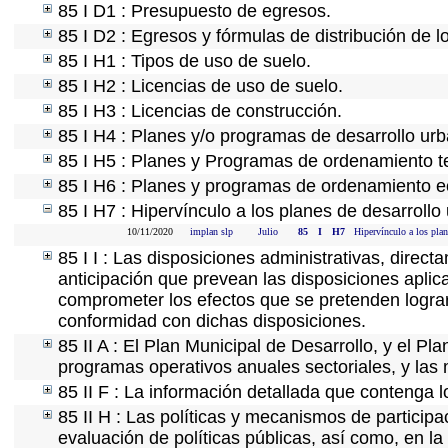
85 I D1 : Presupuesto de egresos.
85 I D2 : Egresos y fórmulas de distribución de l
85 I H1 : Tipos de uso de suelo.
85 I H2 : Licencias de uso de suelo.
85 I H3 : Licencias de construcción.
85 I H4 : Planes y/o programas de desarrollo ur
85 I H5 : Planes y Programas de ordenamiento ter
85 I H6 : Planes y programas de ordenamiento e
85 I H7 : Hipervínculo a los planes de desarrollo
10/11/2020
implan slp
Julio
85
I
H7
Hipervínculo a los plan
85 I I : Las disposiciones administrativas, direc
anticipación que prevean las disposiciones aplica
comprometer los efectos que se pretenden lograr
conformidad con dichas disposiciones.
85 II A : El Plan Municipal de Desarrollo, y el P
programas operativos anuales sectoriales, y las
85 II F : La información detallada que contenga l
85 II H : Las políticas y mecanismos de partici
evaluación de políticas públicas, así como, en l