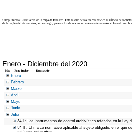
Cumplimiento Cuantitativo de la carga de formatos. Este cálculo se realiza con base en el número de formato
de la duplicidad de formatos, sin embargo, para efectos de evaluación únicamente se revisa el formato con l
Enero -
Diciembre del 2020
Mes
Frac-Inciso
Registrado
Enero
Febrero
Marzo
Abril
Mayo
Junio
Julio
84 I : Los instrumentos de control archivístico referidos en la Ley
84 II : El marco normativo aplicable al sujeto obligado, en el que d
políticas, entre otros