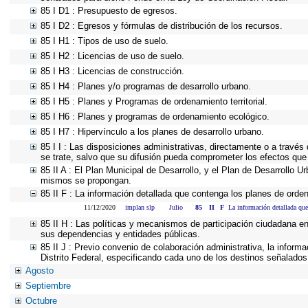
85 I D1 : Presupuesto de egresos.
85 I D2 : Egresos y fórmulas de distribución de los recursos.
85 I H1 : Tipos de uso de suelo.
85 I H2 : Licencias de uso de suelo.
85 I H3 : Licencias de construcción.
85 I H4 : Planes y/o programas de desarrollo urbano.
85 I H5 : Planes y Programas de ordenamiento territorial.
85 I H6 : Planes y programas de ordenamiento ecológico.
85 I H7 : Hipervínculo a los planes de desarrollo urbano.
85 I I : Las disposiciones administrativas, directamente o a través
se trate, salvo que su difusión pueda comprometer los efectos que
85 II A : El Plan Municipal de Desarrollo, y el Plan de Desarrollo 
mismos se propongan.
85 II F : La información detallada que contenga los planes de ordena
11/12/2020
implan slp
Julio
85
II
F
La información detallada que
85 II H : Las políticas y mecanismos de participación ciudadana e
sus dependencias y entidades públicas.
85 II J : Previo convenio de colaboración administrativa, la inform
Distrito Federal, especificando cada uno de los destinos señalados
Agosto
Septiembre
Octubre