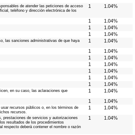
responsables de atender las peticiones de acceso
1
1.04%
cial, teléfono y dirección electrónica de los
1
1.04%
1
1.04%
1
1.04%
caso, las sanciones administrativas de que haya
1
1.04%
1
1.04%
1
1.04%
1
1.04%
1
1.04%
1
1.04%
1
1.04%
licen, en su caso, las aclaraciones que
1
1.04%
1
1.04%
 usar recursos públicos o, en los términos de
1
1.04%
dichos recursos.
s, prestaciones de servicios y autorizaciones
1
1.04%
los resultados de los procedimientos
 al respecto deberá contener el nombre o razón