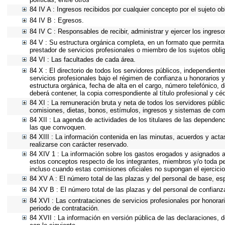
84 IV A : Ingresos recibidos por cualquier concepto por el sujeto ob
84 IV B : Egresos.
84 IV C : Responsables de recibir, administrar y ejercer los ingreso
84 V : Su estructura orgánica completa, en un formato que permita 
prestador de servicios profesionales o miembro de los sujetos obli
84 VI : Las facultades de cada área.
84 X : El directorio de todos los servidores públicos, independient
servicios profesionales bajo el régimen de confianza u honorarios y
estructura orgánica, fecha de alta en el cargo, número telefónico, d
deberá contener, la copia correspondiente al título profesional y cé
84 XI : La remuneración bruta y neta de todos los servidores públi
comisiones, dietas, bonos, estímulos, ingresos y sistemas de com
84 XII : La agenda de actividades de los titulares de las dependen
las que convoquen.
84 XIII : La información contenida en las minutas, acuerdos y acta
realizarse con carácter reservado.
84 XIV 1 : La información sobre los gastos erogados y asignados a 
estos conceptos respecto de los integrantes, miembros y/o toda p
incluso cuando estas comisiones oficiales no supongan el ejercic
84 XV A : El número total de las plazas y del personal de base, esp
84 XV B : El número total de las plazas y del personal de confianza
84 XVI : Las contrataciones de servicios profesionales por honorar
periodo de contratación.
84 XVII : La información en versión pública de las declaraciones, de