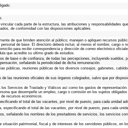
ligado.
s.
vincular cada parte de la estructura, las atribuciones y responsabilidades qu
gados, de conformidad con las disposiciones aplicables.
emente de que brinden atención al público; manejen o apliquen recursos públic
 personal de base. El directorio deberá incluir, al menos el nombre, cargo o 
omicilio para recibir correspondencia y dirección de correo electrónico oficial
dula que acredite su ultimo grado de estudios.
cos de base o de confianza, de todas las percepciones, incluyendo sueldos, pr
pensación, señalando la periodicidad de dicha remuneración.
cias públicas, reuniones públicas de los diversos consejos, gabinetes, cabildo
s de las reuniones oficiales de sus órganos colegiados, salvo que por dispos
los Servicios de Traslado y Viáticos así como los gastos de representación. 
ersona que desempeñe un empleo, cargo o comisión en los sujetos obligados 
io de recursos económicos.
ecificando el total de las vacantes, por nivel de puesto, para cada unidad adm
, especificando el total de las vacantes, por nivel de puesto, para cada unida
ios, señalando los nombres de los prestadores de servicios, los servicios cont
 situación patrimonial, fiscal y de intereses de los servidores públicos, en l