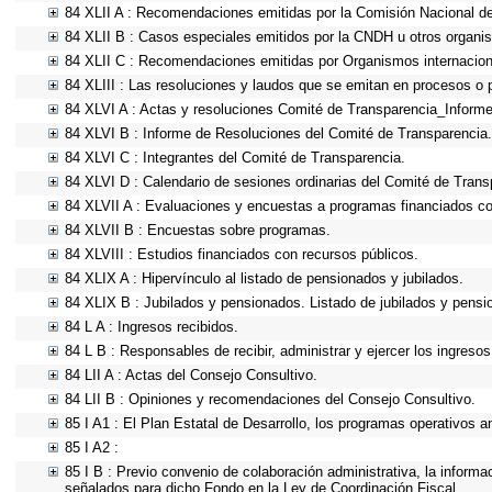
84 XLII A : Recomendaciones emitidas por la Comisión Nacional 
84 XLII B : Casos especiales emitidos por la CNDH u otros organi
84 XLII C : Recomendaciones emitidas por Organismos internacion
84 XLIII : Las resoluciones y laudos que se emitan en procesos o 
84 XLVI A : Actas y resoluciones Comité de Transparencia_Informe
84 XLVI B : Informe de Resoluciones del Comité de Transparencia.
84 XLVI C : Integrantes del Comité de Transparencia.
84 XLVI D : Calendario de sesiones ordinarias del Comité de Trans
84 XLVII A : Evaluaciones y encuestas a programas financiados co
84 XLVII B : Encuestas sobre programas.
84 XLVIII : Estudios financiados con recursos públicos.
84 XLIX A : Hipervínculo al listado de pensionados y jubilados.
84 XLIX B : Jubilados y pensionados. Listado de jubilados y pensi
84 L A : Ingresos recibidos.
84 L B : Responsables de recibir, administrar y ejercer los ingresos
84 LII A : Actas del Consejo Consultivo.
84 LII B : Opiniones y recomendaciones del Consejo Consultivo.
85 I A1 : El Plan Estatal de Desarrollo, los programas operativos 
85 I A2 :
85 I B : Previo convenio de colaboración administrativa, la informa
señalados para dicho Fondo en la Ley de Coordinación Fiscal.