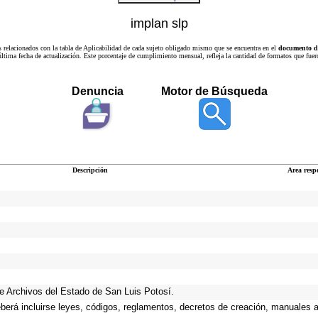
implan slp
s relacionados con la tabla de Aplicabilidad de cada sujeto obligado mismo que se encuentra en el
documento de
a última fecha de actualización. Este porcentaje de cumplimiento mensual, refleja la cantidad de formatos que
Denuncia
Motor de Búsqueda
Descripción
Area resp
 de Archivos del Estado de San Luis Potosí.
eberá incluirse leyes, códigos, reglamentos, decretos de creación, manuales ad