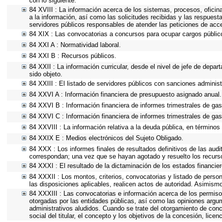
con lo siguiente.
84 XVIII : La información acerca de los sistemas, procesos, oficin
a la información, así como las solicitudes recibidas y las respuesta
servidores públicos responsables de atender las peticiones de acc
84 XIX : Las convocatorias a concursos para ocupar cargos públic
84 XXI A : Normatividad laboral.
84 XXI B : Recursos públicos.
84 XXII : La información curricular, desde el nivel de jefe de depa
sido objeto.
84 XXIII : El listado de servidores públicos con sanciones administ
84 XXVI A : Información financiera de presupuesto asignado anual.
84 XXVI B : Información financiera de informes trimestrales de gas
84 XXVI C : Información financiera de informes trimestrales de gas
84 XXVIII : La información relativa a la deuda pública, en términos 
84 XXIX E : Medios electrónicos del Sujeto Obligado.
84 XXX : Los informes finales de resultados definitivos de las audi
correspondan; una vez que se hayan agotado y resuelto los recurs
84 XXXI : El resultado de la dictaminación de los estados financier
84 XXXII : Los montos, criterios, convocatorias y listado de person
las disposiciones aplicables, realicen actos de autoridad. Asimism
84 XXXIII : Las convocatorias e información acerca de los permisos
otorgadas por las entidades públicas, así como las opiniones argu
administrativos aludidos. Cuando se trate del otorgamiento de conc
social del titular, el concepto y los objetivos de la concesión, lice