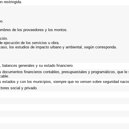
n restringida.
bo.
nombres de los proveedores y los montos.
ción.
de ejecución de los servicios u obra.
caso, los estudios de impacto urbano y ambiental, según corresponda.
.
 balances generales y su estado financiero.
os documentos financieros contables, presupuestales y programáticos, que le
cable.
s estados y con los municipios, siempre que no versen sobre seguridad nacio
tores social y privado.