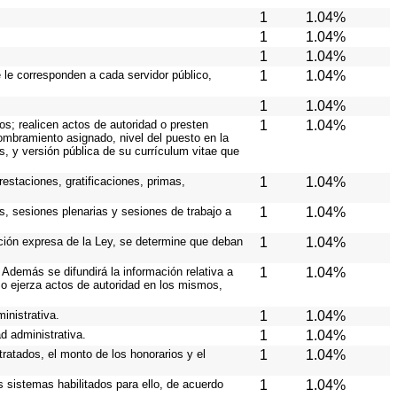
1
1.04%
1
1.04%
1
1.04%
e le corresponden a cada servidor público,
1
1.04%
1
1.04%
os; realicen actos de autoridad o presten
1
1.04%
nombramiento asignado, nivel del puesto en la
es, y versión pública de su currículum vitae que
estaciones, gratificaciones, primas,
1
1.04%
s, sesiones plenarias y sesiones de trabajo a
1
1.04%
ición expresa de la Ley, se determine que deban
1
1.04%
Además se difundirá la información relativa a
1
1.04%
o ejerza actos de autoridad en los mismos,
inistrativa.
1
1.04%
d administrativa.
1
1.04%
ratados, el monto de los honorarios y el
1
1.04%
os sistemas habilitados para ello, de acuerdo
1
1.04%