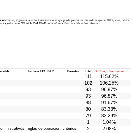
 referencia
, vigente a la fecha. Cabe mencionar que puede parecer un resultado mayor al 100%, esto, deriva
 fueron cargados, más NO así la CALIDAD de la información contenida en los mismos.
onsable
Formato LTAIPSLP
Formatos
Total
% Cump Cuantitativo
111
115.62%
102
106.25%
93
96.87%
93
96.87%
88
91.67%
80
83.33%
79
82.29%
1
1.04%
ministrativos, reglas de operación, criterios,
2
2.08%