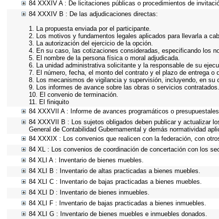
84 XXXIV A : De licitaciones públicas o procedimientos de invitació
84 XXXIV B : De las adjudicaciones directas:
1. La propuesta enviada por el participante.
2. Los motivos y fundamentos legales aplicados para llevarla a ca
3. La autorización del ejercicio de la opción.
4. En su caso, las cotizaciones consideradas, especificando los 
5. El nombre de la persona física o moral adjudicada.
6. La unidad administrativa solicitante y la responsable de su ejecu
7. El número, fecha, el monto del contrato y el plazo de entrega o 
8. Los mecanismos de vigilancia y supervisión, incluyendo, en su 
9. Los informes de avance sobre las obras o servicios contratados
10. El convenio de terminación.
11. El finiquito
84 XXXVII A : Informe de avances programáticos o presupuestales,
84 XXXVII B : Los sujetos obligados deben publicar y actualizar l
General de Contabilidad Gubernamental y demás normatividad apli
84 XXXIX : Los convenios que realicen con la federación, con otro
84 XL : Los convenios de coordinación de concertación con los sec
84 XLI A : Inventario de bienes muebles.
84 XLI B : Inventario de altas practicadas a bienes muebles.
84 XLI C : Inventario de bajas practicadas a bienes muebles.
84 XLI D : Inventario de bienes inmuebles.
84 XLI F : Inventario de bajas practicadas a bienes inmuebles.
84 XLI G : Inventario de bienes muebles e inmuebles donados.