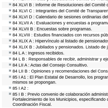
84 XLVI B : Informe de Resoluciones del Comité 
84 XLVI C : Integrantes del Comité de Transparen
84 XLVI D : Calendario de sesiones ordinarias de
84 XLVII A : Evaluaciones y encuestas a programa
84 XLVII B : Encuestas sobre programas.
84 XLVIII : Estudios financiados con recursos púb
84 XLIX A : Hipervínculo al listado de pensionados
84 XLIX B : Jubilados y pensionados. Listado de 
84 L A : Ingresos recibidos.
84 L B : Responsables de recibir, administrar y ej
84 LII A : Actas del Consejo Consultivo.
84 LII B : Opiniones y recomendaciones del Cons
85 I A1 : El Plan Estatal de Desarrollo, los progr
mismos se propongan.
85 I A2 :
85 I B : Previo convenio de colaboración administr
Fortalecimiento de los Municipios, especificando
Coordinación Fiscal.