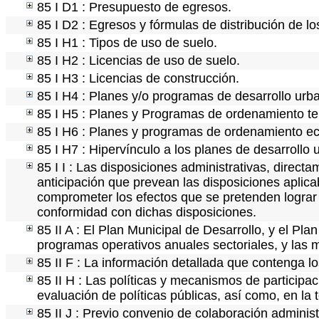
85 I D1 : Presupuesto de egresos.
85 I D2 : Egresos y fórmulas de distribución de lo
85 I H1 : Tipos de uso de suelo.
85 I H2 : Licencias de uso de suelo.
85 I H3 : Licencias de construcción.
85 I H4 : Planes y/o programas de desarrollo urb
85 I H5 : Planes y Programas de ordenamiento terr
85 I H6 : Planes y programas de ordenamiento ec
85 I H7 : Hipervínculo a los planes de desarrollo 
85 I I : Las disposiciones administrativas, direct
anticipación que prevean las disposiciones aplica
comprometer los efectos que se pretenden lograr 
conformidad con dichas disposiciones.
85 II A : El Plan Municipal de Desarrollo, y el Pl
programas operativos anuales sectoriales, y las
85 II F : La información detallada que contenga lo
85 II H : Las políticas y mecanismos de particip
evaluación de políticas públicas, así como, en l
85 II J : Previo convenio de colaboración administ