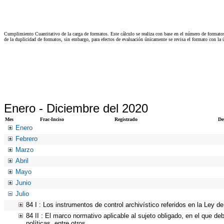
Cumplimiento Cuantitativo de la carga de formatos. Este cálculo se realiza con base en el número de formato
de la duplicidad de formatos, sin embargo, para efectos de evaluación únicamente se revisa el formato con l
Enero -
Diciembre del 2020
Mes
Frac-Inciso
Registrado
De
Enero
Febrero
Marzo
Abril
Mayo
Junio
Julio
84 I : Los instrumentos de control archivístico referidos en la Ley 
84 II : El marco normativo aplicable al sujeto obligado, en el que de
políticas, entre otros