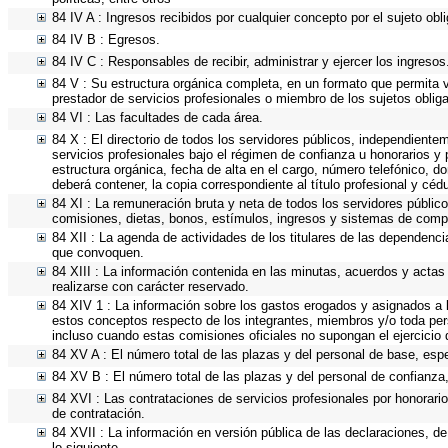
84 IV A : Ingresos recibidos por cualquier concepto por el sujeto obl
84 IV B : Egresos.
84 IV C : Responsables de recibir, administrar y ejercer los ingresos
84 V : Su estructura orgánica completa, en un formato que permita vi
prestador de servicios profesionales o miembro de los sujetos oblig
84 VI : Las facultades de cada área.
84 X : El directorio de todos los servidores públicos, independiente
servicios profesionales bajo el régimen de confianza u honorarios y 
estructura orgánica, fecha de alta en el cargo, número telefónico, do
deberá contener, la copia correspondiente al título profesional y céd
84 XI : La remuneración bruta y neta de todos los servidores públic
comisiones, dietas, bonos, estímulos, ingresos y sistemas de comp
84 XII : La agenda de actividades de los titulares de las dependenci
que convoquen.
84 XIII : La información contenida en las minutas, acuerdos y actas
realizarse con carácter reservado.
84 XIV 1 : La información sobre los gastos erogados y asignados a l
estos conceptos respecto de los integrantes, miembros y/o toda pe
incluso cuando estas comisiones oficiales no supongan el ejercicio
84 XV A : El número total de las plazas y del personal de base, espe
84 XV B : El número total de las plazas y del personal de confianza,
84 XVI : Las contrataciones de servicios profesionales por honorario
de contratación.
84 XVII : La información en versión pública de las declaraciones, de 
lo siguiente.