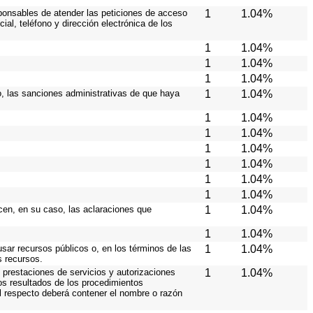
esponsables de atender las peticiones de acceso
1
1.04%
ial, teléfono y dirección electrónica de los
1
1.04%
1
1.04%
1
1.04%
so, las sanciones administrativas de que haya
1
1.04%
1
1.04%
1
1.04%
1
1.04%
1
1.04%
1
1.04%
1
1.04%
icen, en su caso, las aclaraciones que
1
1.04%
1
1.04%
usar recursos públicos o, en los términos de las
1
1.04%
s recursos.
 prestaciones de servicios y autorizaciones
1
1.04%
os resultados de los procedimientos
al respecto deberá contener el nombre o razón