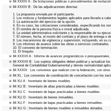
84 XXXIV A : De licitaciones públicas o procedimientos de invitación
84 XXXIV B : De las adjudicaciones directas:
1. La propuesta enviada por el participante.
2. Los motivos y fundamentos legales aplicados para llevarla a cabo
3. La autorización del ejercicio de la opción.
4. En su caso, las cotizaciones consideradas, especificando los no
5. El nombre de la persona física o moral adjudicada.
6. La unidad administrativa solicitante y la responsable de su ejecuc
7. El número, fecha, el monto del contrato y el plazo de entrega o de
8. Los mecanismos de vigilancia y supervisión, incluyendo, en su c
9. Los informes de avance sobre las obras o servicios contratados.
10. El convenio de terminación.
11. El finiquito
84 XXXVII A : Informe de avances programáticos o presupuestales, 
84 XXXVII B : Los sujetos obligados deben publicar y actualizar lo
General de Contabilidad Gubernamental y demás normatividad aplic
84 XXXIX : Los convenios que realicen con la federación, con otros
84 XL : Los convenios de coordinación de concertación con los secto
84 XLI A : Inventario de bienes muebles.
84 XLI B : Inventario de altas practicadas a bienes muebles.
84 XLI C : Inventario de bajas practicadas a bienes muebles.
84 XLI D : Inventario de bienes inmuebles.
84 XLI F : Inventario de bajas practicadas a bienes inmuebles.
84 XLI G : Inventario de bienes muebles e inmuebles donados.