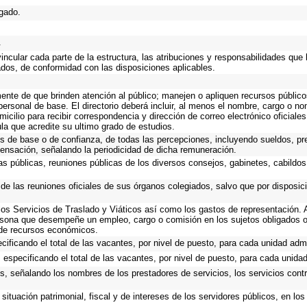
igado.
.
ncular cada parte de la estructura, las atribuciones y responsabilidades que 
ados, de conformidad con las disposiciones aplicables.
mente de que brinden atención al público; manejen o apliquen recursos público
personal de base. El directorio deberá incluir, al menos el nombre, cargo o n
micilio para recibir correspondencia y dirección de correo electrónico oficiale
ula que acredite su ultimo grado de estudios.
os de base o de confianza, de todas las percepciones, incluyendo sueldos, pre
ensación, señalando la periodicidad de dicha remuneración.
as públicas, reuniones públicas de los diversos consejos, gabinetes, cabildos
 de las reuniones oficiales de sus órganos colegiados, salvo que por disposi
os Servicios de Traslado y Viáticos así como los gastos de representación. A
rsona que desempeñe un empleo, cargo o comisión en los sujetos obligados o
 de recursos económicos.
cificando el total de las vacantes, por nivel de puesto, para cada unidad admi
 especificando el total de las vacantes, por nivel de puesto, para cada unidad
s, señalando los nombres de los prestadores de servicios, los servicios contr
situación patrimonial, fiscal y de intereses de los servidores públicos, en lo