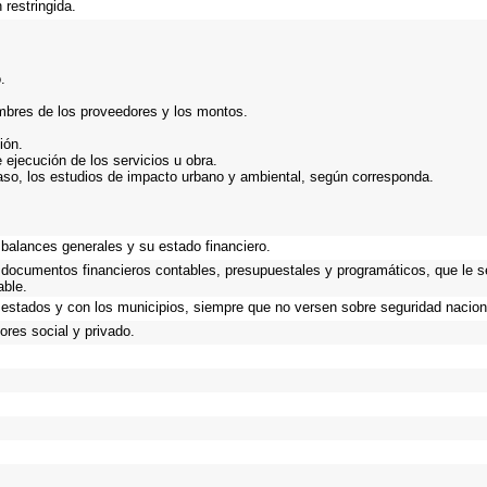
 restringida.
.
mbres de los proveedores y los montos.
ión.
 ejecución de los servicios u obra.
aso, los estudios de impacto urbano y ambiental, según corresponda.
balances generales y su estado financiero.
s documentos financieros contables, presupuestales y programáticos, que le s
able.
 estados y con los municipios, siempre que no versen sobre seguridad naciona
res social y privado.