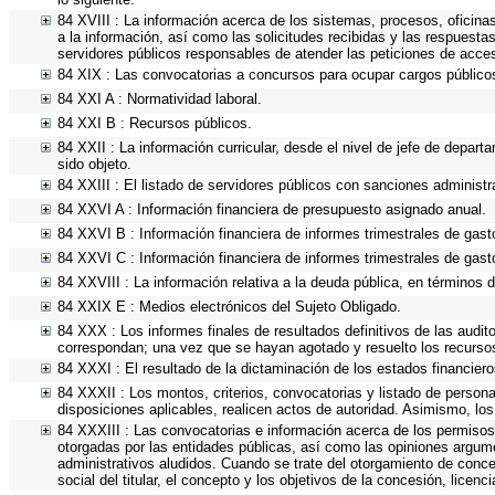
84 XVIII : La información acerca de los sistemas, procesos, oficinas
a la información, así como las solicitudes recibidas y las respuestas
servidores públicos responsables de atender las peticiones de acce
84 XIX : Las convocatorias a concursos para ocupar cargos público
84 XXI A : Normatividad laboral.
84 XXI B : Recursos públicos.
84 XXII : La información curricular, desde el nivel de jefe de depart
sido objeto.
84 XXIII : El listado de servidores públicos con sanciones administra
84 XXVI A : Información financiera de presupuesto asignado anual.
84 XXVI B : Información financiera de informes trimestrales de gast
84 XXVI C : Información financiera de informes trimestrales de gast
84 XXVIII : La información relativa a la deuda pública, en términos d
84 XXIX E : Medios electrónicos del Sujeto Obligado.
84 XXX : Los informes finales de resultados definitivos de las audit
correspondan; una vez que se hayan agotado y resuelto los recurso
84 XXXI : El resultado de la dictaminación de los estados financiero
84 XXXII : Los montos, criterios, convocatorias y listado de persona
disposiciones aplicables, realicen actos de autoridad. Asimismo, lo
84 XXXIII : Las convocatorias e información acerca de los permisos,
otorgadas por las entidades públicas, así como las opiniones argum
administrativos aludidos. Cuando se trate del otorgamiento de conce
social del titular, el concepto y los objetivos de la concesión, licen