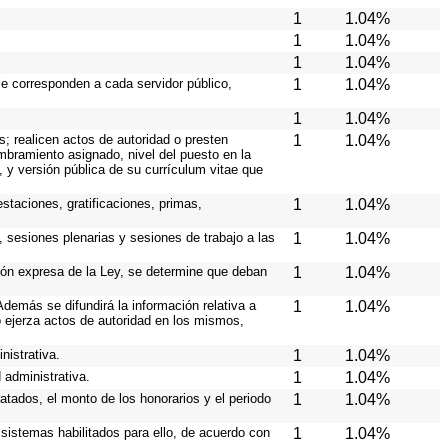
1
1.04%
1
1.04%
1
1.04%
le corresponden a cada servidor público,
1
1.04%
1
1.04%
s; realicen actos de autoridad o presten
1
1.04%
ombramiento asignado, nivel del puesto en la
s, y versión pública de su currículum vitae que
staciones, gratificaciones, primas,
1
1.04%
, sesiones plenarias y sesiones de trabajo a las
1
1.04%
ción expresa de la Ley, se determine que deban
1
1.04%
demás se difundirá la información relativa a
1
1.04%
 ejerza actos de autoridad en los mismos,
nistrativa.
1
1.04%
 administrativa.
1
1.04%
atados, el monto de los honorarios y el periodo
1
1.04%
s sistemas habilitados para ello, de acuerdo con
1
1.04%