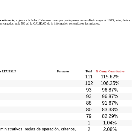
 referencia
, vigente a la fecha. Cabe mencionar que puede parecer un resultado mayor al 100%, esto, deriva
 fueron cargados, más NO así la CALIDAD de la información contenida en los mismos.
o LTAIPSLP
Formatos
Total
% Cump Cuantitativo
111
115.62%
102
106.25%
93
96.87%
93
96.87%
88
91.67%
80
83.33%
79
82.29%
1
1.04%
inistrativos, reglas de operación, criterios,
2
2.08%