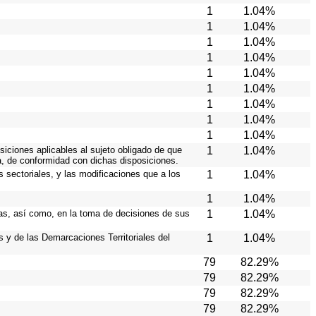
1
1.04%
1
1.04%
1
1.04%
1
1.04%
1
1.04%
1
1.04%
1
1.04%
1
1.04%
1
1.04%
siciones aplicables al sujeto obligado de que
1
1.04%
a, de conformidad con dichas disposiciones.
s sectoriales, y las modificaciones que a los
1
1.04%
1
1.04%
cas, así como, en la toma de decisiones de sus
1
1.04%
s y de las Demarcaciones Territoriales del
1
1.04%
79
82.29%
79
82.29%
79
82.29%
79
82.29%