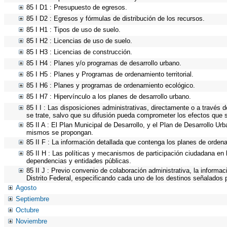
85 I D1 : Presupuesto de egresos.
85 I D2 : Egresos y fórmulas de distribución de los recursos.
85 I H1 : Tipos de uso de suelo.
85 I H2 : Licencias de uso de suelo.
85 I H3 : Licencias de construcción.
85 I H4 : Planes y/o programas de desarrollo urbano.
85 I H5 : Planes y Programas de ordenamiento territorial.
85 I H6 : Planes y programas de ordenamiento ecológico.
85 I H7 : Hipervínculo a los planes de desarrollo urbano.
85 I I : Las disposiciones administrativas, directamente o a través 
se trate, salvo que su difusión pueda comprometer los efectos que s
85 II A : El Plan Municipal de Desarrollo, y el Plan de Desarrollo U
mismos se propongan.
85 II F : La información detallada que contenga los planes de ordenam
85 II H : Las políticas y mecanismos de participación ciudadana en
dependencias y entidades públicas.
85 II J : Previo convenio de colaboración administrativa, la informa
Distrito Federal, especificando cada uno de los destinos señalados 
Agosto
Septiembre
Octubre
Noviembre