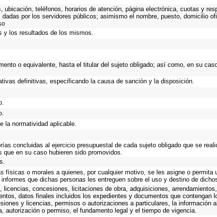
, ubicación, teléfonos, horarios de atención, página electrónica, cuotas y r
 dadas por los servidores públicos; asimismo el nombre, puesto, domicilio ofic
so
s y los resultados de los mismos.
amento o equivalente, hasta el titular del sujeto obligado; así como, en su ca
tivas definitivas, especificando la causa de sanción y la disposición.
o.
o.
e la normatividad aplicable.
orías concluidas al ejercicio presupuestal de cada sujeto obligado que se real
s que en su caso hubieren sido promovidos.
s.
s físicas o morales a quienes, por cualquier motivo, se les asigne o permita 
s informes que dichas personas les entreguen sobre el uso y destino de dicho
 licencias, concesiones, licitaciones de obra, adquisiciones, arrendamientos,
entos, datos finales incluidos los expedientes y documentos que contengan l
siones y licencias, permisos o autorizaciones a particulares, la información 
cia, autorización o permiso, el fundamento legal y el tiempo de vigencia.