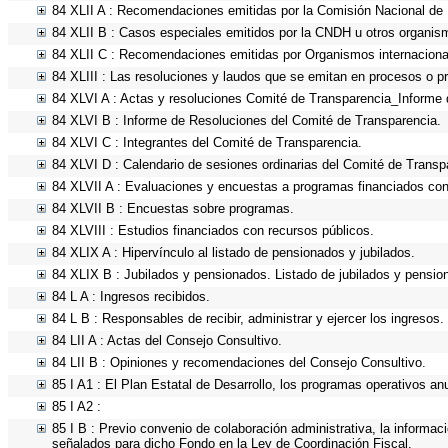
84 XLII A : Recomendaciones emitidas por la Comisión Nacional d
84 XLII B : Casos especiales emitidos por la CNDH u otros organis
84 XLII C : Recomendaciones emitidas por Organismos internaciona
84 XLIII : Las resoluciones y laudos que se emitan en procesos o p
84 XLVI A : Actas y resoluciones Comité de Transparencia_Informe 
84 XLVI B : Informe de Resoluciones del Comité de Transparencia.
84 XLVI C : Integrantes del Comité de Transparencia.
84 XLVI D : Calendario de sesiones ordinarias del Comité de Transp
84 XLVII A : Evaluaciones y encuestas a programas financiados con
84 XLVII B : Encuestas sobre programas.
84 XLVIII : Estudios financiados con recursos públicos.
84 XLIX A : Hipervínculo al listado de pensionados y jubilados.
84 XLIX B : Jubilados y pensionados. Listado de jubilados y pensio
84 L A : Ingresos recibidos.
84 L B : Responsables de recibir, administrar y ejercer los ingresos.
84 LII A : Actas del Consejo Consultivo.
84 LII B : Opiniones y recomendaciones del Consejo Consultivo.
85 I A1 : El Plan Estatal de Desarrollo, los programas operativos a
85 I A2 :
85 I B : Previo convenio de colaboración administrativa, la informac
señalados para dicho Fondo en la Ley de Coordinación Fiscal.