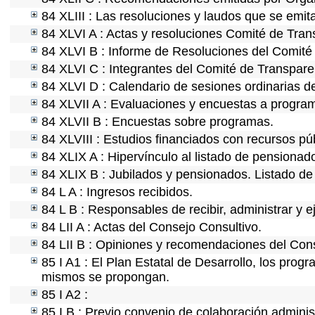
84 XLIII : Las resoluciones y laudos que se emi
84 XLVI A : Actas y resoluciones Comité de Tra
84 XLVI B : Informe de Resoluciones del Comité
84 XLVI C : Integrantes del Comité de Transpare
84 XLVI D : Calendario de sesiones ordinarias d
84 XLVII A : Evaluaciones y encuestas a program
84 XLVII B : Encuestas sobre programas.
84 XLVIII : Estudios financiados con recursos pú
84 XLIX A : Hipervínculo al listado de pensionado
84 XLIX B : Jubilados y pensionados. Listado de
84 L A : Ingresos recibidos.
84 L B : Responsables de recibir, administrar y e
84 LII A : Actas del Consejo Consultivo.
84 LII B : Opiniones y recomendaciones del Cons
85 I A1 : El Plan Estatal de Desarrollo, los prog
mismos se propongan.
85 I A2 :
85 I B : Previo convenio de colaboración administ