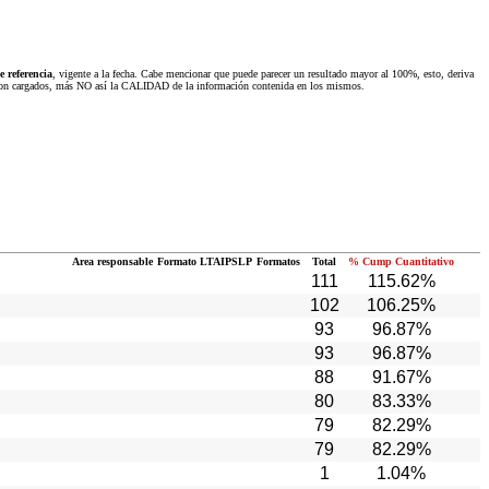
 referencia
, vigente a la fecha. Cabe mencionar que puede parecer un resultado mayor al 100%, esto, deriva
 fueron cargados, más NO así la CALIDAD de la información contenida en los mismos.
Area responsable
Formato LTAIPSLP
Formatos
Total
% Cump Cuantitativo
111
115.62%
102
106.25%
93
96.87%
93
96.87%
88
91.67%
80
83.33%
79
82.29%
79
82.29%
1
1.04%