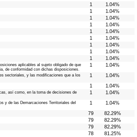
1
1.04%
1
1.04%
1
1.04%
1
1.04%
1
1.04%
1
1.04%
1
1.04%
1
1.04%
1
1.04%
osiciones aplicables al sujeto obligado de que
1
1.04%
cia, de conformidad con dichas disposiciones.
es sectoriales, y las modificaciones que a los
1
1.04%
1
1.04%
icas, así como, en la toma de decisiones de
1
1.04%
ios y de las Demarcaciones Territoriales del
1
1.04%
79
82.29%
79
82.29%
79
82.29%
78
81.25%