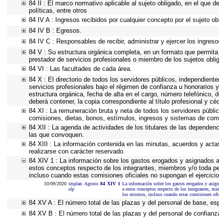
84 II : El marco normativo aplicable al sujeto obligado, en el que d
políticas, entre otros
84 IV A : Ingresos recibidos por cualquier concepto por el sujeto ob
84 IV B : Egresos.
84 IV C : Responsables de recibir, administrar y ejercer los ingreso
84 V : Su estructura orgánica completa, en un formato que permita 
prestador de servicios profesionales o miembro de los sujetos obli
84 VI : Las facultades de cada área.
84 X : El directorio de todos los servidores públicos, independient
servicios profesionales bajo el régimen de confianza u honorarios y
estructura orgánica, fecha de alta en el cargo, número telefónico, d
deberá contener, la copia correspondiente al título profesional y cé
84 XI : La remuneración bruta y neta de todos los servidores públi
comisiones, dietas, bonos, estímulos, ingresos y sistemas de com
84 XII : La agenda de actividades de los titulares de las dependen
las que convoquen.
84 XIII : La información contenida en las minutas, acuerdos y acta
realizarse con carácter reservado.
84 XIV 1 : La información sobre los gastos erogados y asignados a 
estos conceptos respecto de los integrantes, miembros y/o toda p
incluso cuando estas comisiones oficiales no supongan el ejercic
10/09/2020
implan
Agosto
84
XIV
1
La información sobre los gastos erogados y asigna
slp
a estos conceptos respecto de los integrantes, m
los mismos, incluso cuando estas comisiones ofic
84 XV A : El número total de las plazas y del personal de base, esp
84 XV B : El número total de las plazas y del personal de confianza