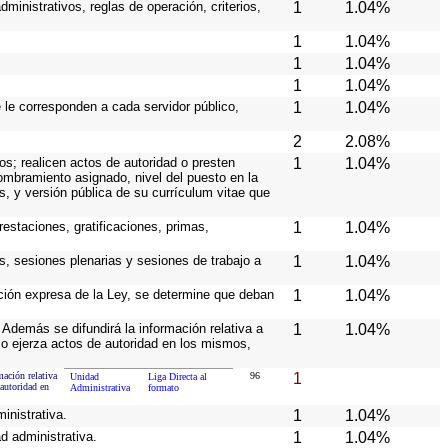
ministrativos, reglas de operación, criterios,
1
1.04%
1
1.04%
1
1.04%
1
1.04%
e le corresponden a cada servidor público,
1
1.04%
2
2.08%
os; realicen actos de autoridad o presten
1
1.04%
nombramiento asignado, nivel del puesto en la
es, y versión pública de su currículum vitae que
estaciones, gratificaciones, primas,
1
1.04%
s, sesiones plenarias y sesiones de trabajo a
1
1.04%
ición expresa de la Ley, se determine que deban
1
1.04%
Además se difundirá la información relativa a
1
1.04%
o ejerza actos de autoridad en los mismos,
mación relativa
96
1
Unidad
Liga Directa al
autoridad en
Administrativa
formato
inistrativa.
1
1.04%
d administrativa.
1
1.04%