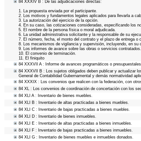
84 XXXIV B : De las adjudicaciones directas:
1. La propuesta enviada por el participante.
2. Los motivos y fundamentos legales aplicados para llevarla a ca
3. La autorización del ejercicio de la opción.
4. En su caso, las cotizaciones consideradas, especificando los 
5. El nombre de la persona física o moral adjudicada.
6. La unidad administrativa solicitante y la responsable de su ejecu
7. El número, fecha, el monto del contrato y el plazo de entrega o 
8. Los mecanismos de vigilancia y supervisión, incluyendo, en su 
9. Los informes de avance sobre las obras o servicios contratados
10. El convenio de terminación.
11. El finiquito
84 XXXVII A : Informe de avances programáticos o presupuestales,
84 XXXVII B : Los sujetos obligados deben publicar y actualizar l
General de Contabilidad Gubernamental y demás normatividad apli
84 XXXIX : Los convenios que realicen con la federación, con otro
84 XL : Los convenios de coordinación de concertación con los sec
84 XLI A : Inventario de bienes muebles.
84 XLI B : Inventario de altas practicadas a bienes muebles.
84 XLI C : Inventario de bajas practicadas a bienes muebles.
84 XLI D : Inventario de bienes inmuebles.
84 XLI E : Inventario de altas practicadas a bienes inmuebles.
84 XLI F : Inventario de bajas practicadas a bienes inmuebles.
84 XLI G : Inventario de bienes muebles e inmuebles donados.