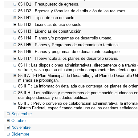
85 I D1 : Presupuesto de egresos.
85 I D2 : Egresos y fórmulas de distribución de los recursos.
85 I H1 : Tipos de uso de suelo.
85 I H2 : Licencias de uso de suelo.
85 I H3 : Licencias de construcción.
85 I H4 : Planes y/o programas de desarrollo urbano.
85 I H5 : Planes y Programas de ordenamiento territorial.
85 I H6 : Planes y programas de ordenamiento ecológico.
85 I H7 : Hipervínculo a los planes de desarrollo urbano.
85 I I : Las disposiciones administrativas, directamente o a través
se trate, salvo que su difusión pueda comprometer los efectos que
85 II A : El Plan Municipal de Desarrollo, y el Plan de Desarrollo 
mismos se propongan.
85 II F : La información detallada que contenga los planes de ordena
85 II H : Las políticas y mecanismos de participación ciudadana e
sus dependencias y entidades públicas.
85 II J : Previo convenio de colaboración administrativa, la inform
Distrito Federal, especificando cada uno de los destinos señalados
Septiembre
Octubre
Noviembre
Diciembre