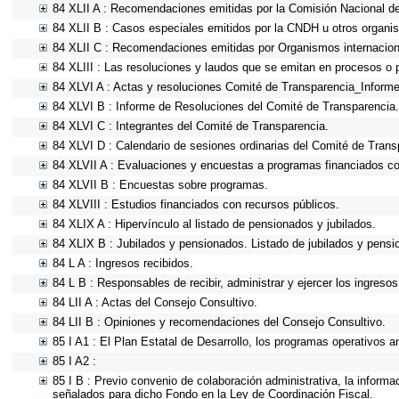
84 XLII A : Recomendaciones emitidas por la Comisión Nacional 
84 XLII B : Casos especiales emitidos por la CNDH u otros organi
84 XLII C : Recomendaciones emitidas por Organismos internacion
84 XLIII : Las resoluciones y laudos que se emitan en procesos o 
84 XLVI A : Actas y resoluciones Comité de Transparencia_Informe
84 XLVI B : Informe de Resoluciones del Comité de Transparencia.
84 XLVI C : Integrantes del Comité de Transparencia.
84 XLVI D : Calendario de sesiones ordinarias del Comité de Trans
84 XLVII A : Evaluaciones y encuestas a programas financiados co
84 XLVII B : Encuestas sobre programas.
84 XLVIII : Estudios financiados con recursos públicos.
84 XLIX A : Hipervínculo al listado de pensionados y jubilados.
84 XLIX B : Jubilados y pensionados. Listado de jubilados y pensi
84 L A : Ingresos recibidos.
84 L B : Responsables de recibir, administrar y ejercer los ingresos
84 LII A : Actas del Consejo Consultivo.
84 LII B : Opiniones y recomendaciones del Consejo Consultivo.
85 I A1 : El Plan Estatal de Desarrollo, los programas operativos 
85 I A2 :
85 I B : Previo convenio de colaboración administrativa, la informa
señalados para dicho Fondo en la Ley de Coordinación Fiscal.