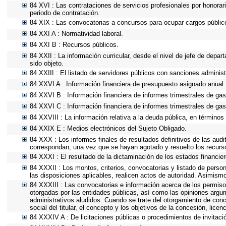
84 XVI : Las contrataciones de servicios profesionales por honorar
periodo de contratación.
84 XIX : Las convocatorias a concursos para ocupar cargos públic
84 XXI A : Normatividad laboral.
84 XXI B : Recursos públicos.
84 XXII : La información curricular, desde el nivel de jefe de depa
sido objeto.
84 XXIII : El listado de servidores públicos con sanciones administ
84 XXVI A : Información financiera de presupuesto asignado anual.
84 XXVI B : Información financiera de informes trimestrales de gas
84 XXVI C : Información financiera de informes trimestrales de gas
84 XXVIII : La información relativa a la deuda pública, en términos 
84 XXIX E : Medios electrónicos del Sujeto Obligado.
84 XXX : Los informes finales de resultados definitivos de las audi
correspondan; una vez que se hayan agotado y resuelto los recurs
84 XXXI : El resultado de la dictaminación de los estados financier
84 XXXII : Los montos, criterios, convocatorias y listado de person
las disposiciones aplicables, realicen actos de autoridad. Asimism
84 XXXIII : Las convocatorias e información acerca de los permisos
otorgadas por las entidades públicas, así como las opiniones argu
administrativos aludidos. Cuando se trate del otorgamiento de conc
social del titular, el concepto y los objetivos de la concesión, lice
84 XXXIV A : De licitaciones públicas o procedimientos de invitació