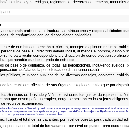
eberá incluirse leyes, códigos, reglamentos, decretos de creación, manuales ad
ligado.
s.
vincular cada parte de la estructura, las atribuciones y responsabilidades qu
gados, de conformidad con las disposiciones aplicables.
emente de que brinden atención al público; manejen o apliquen recursos públic
 personal de base. El directorio deberá incluir, al menos el nombre, cargo o 
omicilio para recibir correspondencia y dirección de correo electrónico oficial
dula que acredite su ultimo grado de estudios.
cos de base o de confianza, de todas las percepciones, incluyendo sueldos, pr
pensación, señalando la periodicidad de dicha remuneración.
cias públicas, reuniones públicas de los diversos consejos, gabinetes, cabildo
s de las reuniones oficiales de sus órganos colegiados, salvo que por dispos
los Servicios de Traslado y Viáticos así como los gastos de representación. 
ersona que desempeñe un empleo, cargo o comisión en los sujetos obligados 
io de recursos económicos.
dos a los Servicios de Traslado y Viáticos así como los gastos de representación. Además se difundirá la infor
iembros y/o toda persona que desempeñe un empleo, cargo o comisión en los sujetos obligados o ejerza actos de 
iales no supongan el ejercicio de recursos económicos.
ecificando el total de las vacantes, por nivel de puesto, para cada unidad adm
, especificando el total de las vacantes, por nivel de puesto, para cada unida