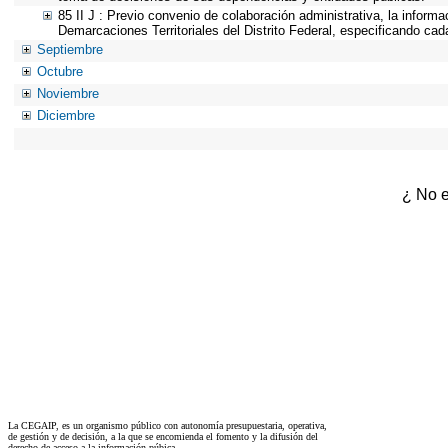
85 II J : Previo convenio de colaboración administrativa, la informa
Demarcaciones Territoriales del Distrito Federal, especificando ca
Septiembre
Octubre
Noviembre
Diciembre
¿ No e
La CEGAIP, es un organismo público con autonomía presupuestaria, operativa,
de gestión y de decisión, a la que se encomienda el fomento y la difusión del
derecho de acceso a la información púbica.