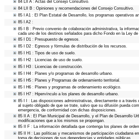
84 LII A : Actas del Consejo Consultivo.
84 LII B : Opiniones y recomendaciones del Consejo Consultivo.
85 I A1 : El Plan Estatal de Desarrollo, los programas operativos 
85 I A2 :
85 I B : Previo convenio de colaboración administrativa, la informa
cada uno de los destinos señalados para dicho Fondo en la Ley de 
85 I D1 : Presupuesto de egresos.
85 I D2 : Egresos y fórmulas de distribución de los recursos.
85 I H1 : Tipos de uso de suelo.
85 I H2 : Licencias de uso de suelo.
85 I H3 : Licencias de construcción.
85 I H4 : Planes y/o programas de desarrollo urbano.
85 I H5 : Planes y Programas de ordenamiento territorial.
85 I H6 : Planes y programas de ordenamiento ecológico.
85 I H7 : Hipervínculo a los planes de desarrollo urbano.
85 I I : Las disposiciones administrativas, directamente o a través
al sujeto obligado de que se trate, salvo que su difusión pueda com
emergencia, de conformidad con dichas disposiciones.
85 II A : El Plan Municipal de Desarrollo, y el Plan de Desarrollo 
modificaciones que a los mismos se propongan.
85 II F : La información detallada que contenga los planes de ordena
85 II H : Las políticas y mecanismos de participación ciudadana en
toma de decisiones de sus dependencias y entidades públicas.