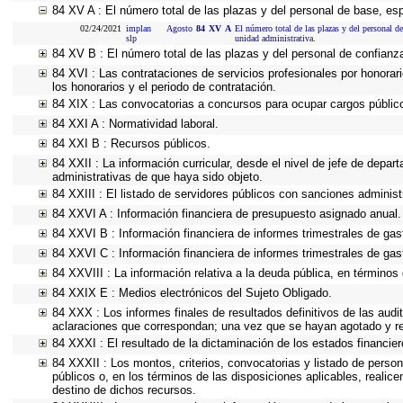
84 XV A : El número total de las plazas y del personal de base, esp
02/24/2021
implan
Agosto
84
XV
A
El número total de las plazas y del personal de
slp
unidad administrativa.
84 XV B : El número total de las plazas y del personal de confianza
84 XVI : Las contrataciones de servicios profesionales por honorar
los honorarios y el periodo de contratación.
84 XIX : Las convocatorias a concursos para ocupar cargos públic
84 XXI A : Normatividad laboral.
84 XXI B : Recursos públicos.
84 XXII : La información curricular, desde el nivel de jefe de depar
administrativas de que haya sido objeto.
84 XXIII : El listado de servidores públicos con sanciones administr
84 XXVI A : Información financiera de presupuesto asignado anual.
84 XXVI B : Información financiera de informes trimestrales de gas
84 XXVI C : Información financiera de informes trimestrales de gas
84 XXVIII : La información relativa a la deuda pública, en términos 
84 XXIX E : Medios electrónicos del Sujeto Obligado.
84 XXX : Los informes finales de resultados definitivos de las audi
aclaraciones que correspondan; una vez que se hayan agotado y re
84 XXXI : El resultado de la dictaminación de los estados financier
84 XXXII : Los montos, criterios, convocatorias y listado de person
públicos o, en los términos de las disposiciones aplicables, reali
destino de dichos recursos.