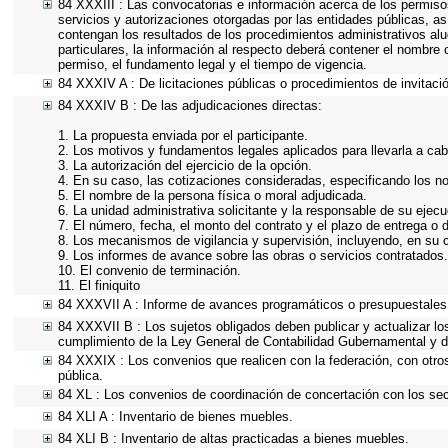
84 XXXIII : Las convocatorias e información acerca de los permisos
servicios y autorizaciones otorgadas por las entidades públicas, 
contengan los resultados de los procedimientos administrativos al
particulares, la información al respecto deberá contener el nombre o 
permiso, el fundamento legal y el tiempo de vigencia.
84 XXXIV A : De licitaciones públicas o procedimientos de invitació
84 XXXIV B : De las adjudicaciones directas:
1. La propuesta enviada por el participante.
2. Los motivos y fundamentos legales aplicados para llevarla a cab
3. La autorización del ejercicio de la opción.
4. En su caso, las cotizaciones consideradas, especificando los n
5. El nombre de la persona física o moral adjudicada.
6. La unidad administrativa solicitante y la responsable de su ejecu
7. El número, fecha, el monto del contrato y el plazo de entrega o d
8. Los mecanismos de vigilancia y supervisión, incluyendo, en su 
9. Los informes de avance sobre las obras o servicios contratados.
10. El convenio de terminación.
11. El finiquito
84 XXXVII A : Informe de avances programáticos o presupuestales,
84 XXXVII B : Los sujetos obligados deben publicar y actualizar l
cumplimiento de la Ley General de Contabilidad Gubernamental y d
84 XXXIX : Los convenios que realicen con la federación, con otro
pública.
84 XL : Los convenios de coordinación de concertación con los sect
84 XLI A : Inventario de bienes muebles.
84 XLI B : Inventario de altas practicadas a bienes muebles.