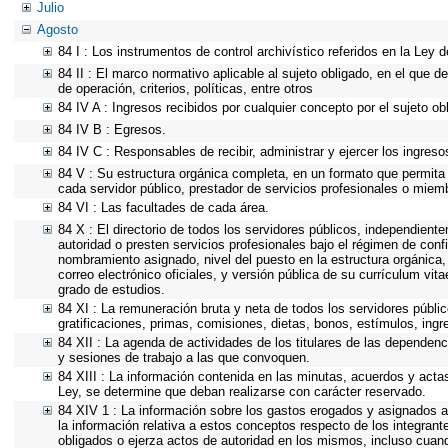
Julio
Agosto
84 I : Los instrumentos de control archivístico referidos en la Ley
84 II : El marco normativo aplicable al sujeto obligado, en el que 
de operación, criterios, políticas, entre otros
84 IV A : Ingresos recibidos por cualquier concepto por el sujeto ob
84 IV B : Egresos.
84 IV C : Responsables de recibir, administrar y ejercer los ingreso
84 V : Su estructura orgánica completa, en un formato que permita 
cada servidor público, prestador de servicios profesionales o miem
84 VI : Las facultades de cada área.
84 X : El directorio de todos los servidores públicos, independient
autoridad o presten servicios profesionales bajo el régimen de conf
nombramiento asignado, nivel del puesto en la estructura orgánica, 
correo electrónico oficiales, y versión pública de su currículum vit
grado de estudios.
84 XI : La remuneración bruta y neta de todos los servidores públi
gratificaciones, primas, comisiones, dietas, bonos, estímulos, in
84 XII : La agenda de actividades de los titulares de las dependenc
y sesiones de trabajo a las que convoquen.
84 XIII : La información contenida en las minutas, acuerdos y acta
Ley, se determine que deban realizarse con carácter reservado.
84 XIV 1 : La información sobre los gastos erogados y asignados a
la información relativa a estos conceptos respecto de los integra
obligados o ejerza actos de autoridad en los mismos, incluso cuan