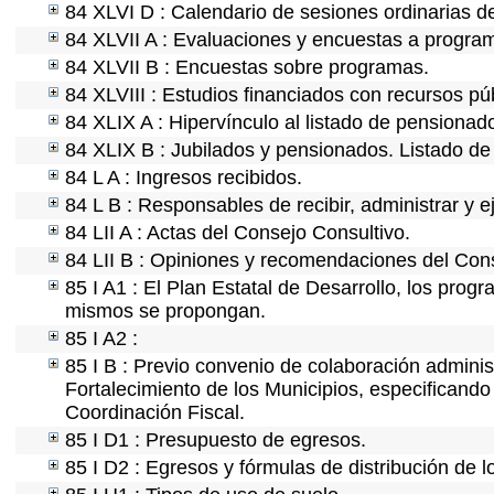
84 XLVI D : Calendario de sesiones ordinarias d
84 XLVII A : Evaluaciones y encuestas a program
84 XLVII B : Encuestas sobre programas.
84 XLVIII : Estudios financiados con recursos pú
84 XLIX A : Hipervínculo al listado de pensionado
84 XLIX B : Jubilados y pensionados. Listado de
84 L A : Ingresos recibidos.
84 L B : Responsables de recibir, administrar y e
84 LII A : Actas del Consejo Consultivo.
84 LII B : Opiniones y recomendaciones del Cons
85 I A1 : El Plan Estatal de Desarrollo, los prog
mismos se propongan.
85 I A2 :
85 I B : Previo convenio de colaboración administ
Fortalecimiento de los Municipios, especificand
Coordinación Fiscal.
85 I D1 : Presupuesto de egresos.
85 I D2 : Egresos y fórmulas de distribución de l