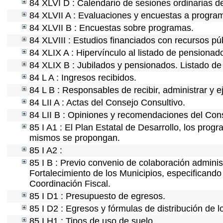
84 XLVI D : Calendario de sesiones ordinarias d
84 XLVII A : Evaluaciones y encuestas a program
84 XLVII B : Encuestas sobre programas.
84 XLVIII : Estudios financiados con recursos pú
84 XLIX A : Hipervínculo al listado de pensionado
84 XLIX B : Jubilados y pensionados. Listado de
84 L A : Ingresos recibidos.
84 L B : Responsables de recibir, administrar y e
84 LII A : Actas del Consejo Consultivo.
84 LII B : Opiniones y recomendaciones del Cons
85 I A1 : El Plan Estatal de Desarrollo, los prog
mismos se propongan.
85 I A2 :
85 I B : Previo convenio de colaboración administ
Fortalecimiento de los Municipios, especificand
Coordinación Fiscal.
85 I D1 : Presupuesto de egresos.
85 I D2 : Egresos y fórmulas de distribución de l
85 I H1 : Tipos de uso de suelo.