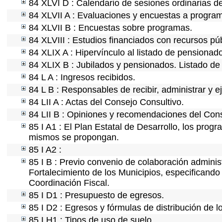
84 XLVI D : Calendario de sesiones ordinarias d
84 XLVII A : Evaluaciones y encuestas a program
84 XLVII B : Encuestas sobre programas.
84 XLVIII : Estudios financiados con recursos púb
84 XLIX A : Hipervínculo al listado de pensionado
84 XLIX B : Jubilados y pensionados. Listado de
84 L A : Ingresos recibidos.
84 L B : Responsables de recibir, administrar y ej
84 LII A : Actas del Consejo Consultivo.
84 LII B : Opiniones y recomendaciones del Cons
85 I A1 : El Plan Estatal de Desarrollo, los prog
mismos se propongan.
85 I A2 :
85 I B : Previo convenio de colaboración administ
Fortalecimiento de los Municipios, especificand
Coordinación Fiscal.
85 I D1 : Presupuesto de egresos.
85 I D2 : Egresos y fórmulas de distribución de l
85 I H1 : Tipos de uso de suelo.