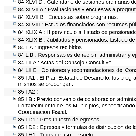
84 XLVI D : Calendario de sesiones ordinarias d
84 XLVII A : Evaluaciones y encuestas a program
84 XLVII B : Encuestas sobre programas.
84 XLVIII : Estudios financiados con recursos pú
84 XLIX A : Hipervínculo al listado de pensionado
84 XLIX B : Jubilados y pensionados. Listado de
84 L A : Ingresos recibidos.
84 L B : Responsables de recibir, administrar y e
84 LII A : Actas del Consejo Consultivo.
84 LII B : Opiniones y recomendaciones del Cons
85 I A1 : El Plan Estatal de Desarrollo, los prog
mismos se propongan.
85 I A2 :
85 I B : Previo convenio de colaboración administ
Fortalecimiento de los Municipios, especificand
Coordinación Fiscal.
85 I D1 : Presupuesto de egresos.
85 I D2 : Egresos y fórmulas de distribución de l
85 I H1 : Tipos de uso de suelo.