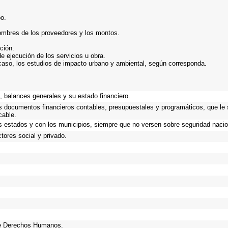
bo.
nombres de los proveedores y los montos.
ción.
de ejecución de los servicios u obra.
caso, los estudios de impacto urbano y ambiental, según corresponda.
.
 balances generales y su estado financiero.
os documentos financieros contables, presupuestales y programáticos, que le
cable.
s estados y con los municipios, siempre que no versen sobre seguridad nacio
tores social y privado.
de Derechos Humanos.