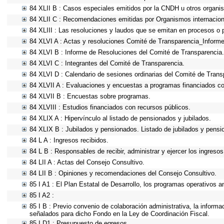
84 XLII B : Casos especiales emitidos por la CNDH u otros organi
84 XLII C : Recomendaciones emitidas por Organismos internacion
84 XLIII : Las resoluciones y laudos que se emitan en procesos o 
84 XLVI A : Actas y resoluciones Comité de Transparencia_Informe
84 XLVI B : Informe de Resoluciones del Comité de Transparencia.
84 XLVI C : Integrantes del Comité de Transparencia.
84 XLVI D : Calendario de sesiones ordinarias del Comité de Trans
84 XLVII A : Evaluaciones y encuestas a programas financiados co
84 XLVII B : Encuestas sobre programas.
84 XLVIII : Estudios financiados con recursos públicos.
84 XLIX A : Hipervínculo al listado de pensionados y jubilados.
84 XLIX B : Jubilados y pensionados. Listado de jubilados y pensi
84 L A : Ingresos recibidos.
84 L B : Responsables de recibir, administrar y ejercer los ingresos
84 LII A : Actas del Consejo Consultivo.
84 LII B : Opiniones y recomendaciones del Consejo Consultivo.
85 I A1 : El Plan Estatal de Desarrollo, los programas operativos 
85 I A2 :
85 I B : Previo convenio de colaboración administrativa, la informa
señalados para dicho Fondo en la Ley de Coordinación Fiscal.
85 I D1 : Presupuesto de egresos.