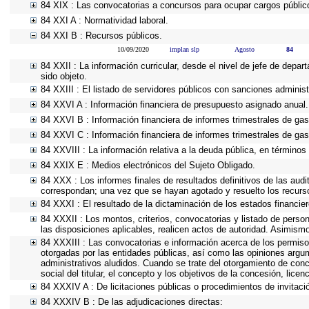
84 XIX : Las convocatorias a concursos para ocupar cargos públic
84 XXI A : Normatividad laboral.
84 XXI B : Recursos públicos.
10/09/2020
implan slp
Agosto
84
84 XXII : La información curricular, desde el nivel de jefe de depa
sido objeto.
84 XXIII : El listado de servidores públicos con sanciones administ
84 XXVI A : Información financiera de presupuesto asignado anual.
84 XXVI B : Información financiera de informes trimestrales de gas
84 XXVI C : Información financiera de informes trimestrales de gas
84 XXVIII : La información relativa a la deuda pública, en términos 
84 XXIX E : Medios electrónicos del Sujeto Obligado.
84 XXX : Los informes finales de resultados definitivos de las audi
correspondan; una vez que se hayan agotado y resuelto los recurs
84 XXXI : El resultado de la dictaminación de los estados financier
84 XXXII : Los montos, criterios, convocatorias y listado de person
las disposiciones aplicables, realicen actos de autoridad. Asimism
84 XXXIII : Las convocatorias e información acerca de los permisos
otorgadas por las entidades públicas, así como las opiniones argu
administrativos aludidos. Cuando se trate del otorgamiento de conc
social del titular, el concepto y los objetivos de la concesión, lice
84 XXXIV A : De licitaciones públicas o procedimientos de invitació
84 XXXIV B : De las adjudicaciones directas: