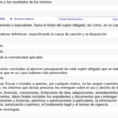
os y los resultados de los mismos.
XXI
B
Recursos públicos.
Unidad Administrativa
Liga 
rtamento o equivalente, hasta el titular del sujeto obligado; así como, en su 
rativas definitivas, especificando la causa de sanción y la disposición.
to.
to.
de la normatividad aplicable.
torías concluidas al ejercicio presupuestal de cada sujeto obligado que se rea
os que en su caso hubieren sido promovidos.
os.
as físicas o morales a quienes, por cualquier motivo, se les asigne o permita
o, los informes que dichas personas les entreguen sobre el uso y destino de 
, licencias, concesiones, licitaciones de obra, adquisiciones, arrendamiento
mentos, datos finales incluidos los expedientes y documentos que contengan 
esiones y licencias, permisos o autorizaciones a particulares, la información
ncia, autorización o permiso, el fundamento legal y el tiempo de vigencia.
n restringida.