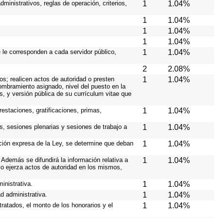
ministrativos, reglas de operación, criterios,
1
1.04%
1
1.04%
1
1.04%
1
1.04%
e le corresponden a cada servidor público,
1
1.04%
2
2.08%
os; realicen actos de autoridad o presten
1
1.04%
nombramiento asignado, nivel del puesto en la
es, y versión pública de su currículum vitae que
estaciones, gratificaciones, primas,
1
1.04%
s, sesiones plenarias y sesiones de trabajo a
1
1.04%
ición expresa de la Ley, se determine que deban
1
1.04%
Además se difundirá la información relativa a
1
1.04%
o ejerza actos de autoridad en los mismos,
inistrativa.
1
1.04%
d administrativa.
1
1.04%
ratados, el monto de los honorarios y el
1
1.04%