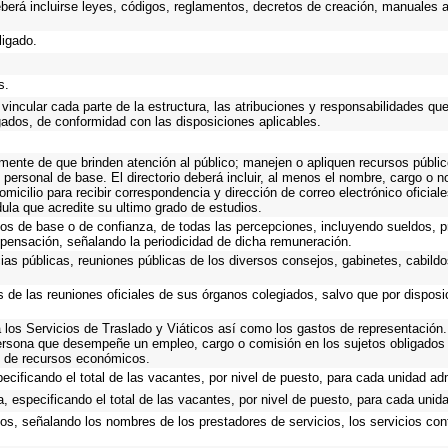
eberá incluirse leyes, códigos, reglamentos, decretos de creación, manuales ad
ligado.
s.
vincular cada parte de la estructura, las atribuciones y responsabilidades qu
gados, de conformidad con las disposiciones aplicables.
emente de que brinden atención al público; manejen o apliquen recursos públic
 personal de base. El directorio deberá incluir, al menos el nombre, cargo o 
omicilio para recibir correspondencia y dirección de correo electrónico oficial
dula que acredite su ultimo grado de estudios.
cos de base o de confianza, de todas las percepciones, incluyendo sueldos, pr
pensación, señalando la periodicidad de dicha remuneración.
cias públicas, reuniones públicas de los diversos consejos, gabinetes, cabildo
s de las reuniones oficiales de sus órganos colegiados, salvo que por dispos
los Servicios de Traslado y Viáticos así como los gastos de representación. 
ersona que desempeñe un empleo, cargo o comisión en los sujetos obligados 
io de recursos económicos.
ecificando el total de las vacantes, por nivel de puesto, para cada unidad adm
, especificando el total de las vacantes, por nivel de puesto, para cada unida
ios, señalando los nombres de los prestadores de servicios, los servicios cont