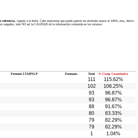
 referencia
, vigente a la fecha. Cabe mencionar que puede parecer un resultado mayor al 100%, esto, deriva
 fueron cargados, más NO así la CALIDAD de la información contenida en los mismos.
Formato LTAIPSLP
Formatos
Total
% Cump Cuantitativo
111
115.62%
102
106.25%
93
96.87%
93
96.87%
88
91.67%
80
83.33%
79
82.29%
79
82.29%
1
1.04%