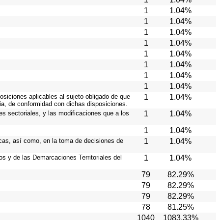
1
1.04%
1
1.04%
1
1.04%
1
1.04%
1
1.04%
1
1.04%
1
1.04%
1
1.04%
osiciones aplicables al sujeto obligado de que
1
1.04%
cia, de conformidad con dichas disposiciones.
es sectoriales, y las modificaciones que a los
1
1.04%
1
1.04%
icas, así como, en la toma de decisiones de
1
1.04%
ios y de las Demarcaciones Territoriales del
1
1.04%
79
82.29%
79
82.29%
79
82.29%
78
81.25%
1040
1083.33%