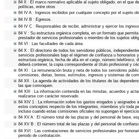
84 II : El marco normativo aplicable al sujeto obligado, en el que d
políticas, entre otros
84 IV A : Ingresos recibidos por cualquier concepto por el sujeto ob
84 IV B : Egresos.
84 IV C : Responsables de recibir, administrar y ejercer los ingreso
84 V : Su estructura orgánica completa, en un formato que permita 
prestador de servicios profesionales o miembro de los sujetos obli
84 VI : Las facultades de cada área.
84 X : El directorio de todos los servidores públicos, independient
servicios profesionales bajo el régimen de confianza u honorarios y
estructura orgánica, fecha de alta en el cargo, número telefónico, d
deberá contener, la copia correspondiente al título profesional y cé
84 XI : La remuneración bruta y neta de todos los servidores públi
comisiones, dietas, bonos, estímulos, ingresos y sistemas de com
84 XII : La agenda de actividades de los titulares de las dependen
las que convoquen.
84 XIII : La información contenida en las minutas, acuerdos y acta
realizarse con carácter reservado.
84 XIV 1 : La información sobre los gastos erogados y asignados a 
estos conceptos respecto de los integrantes, miembros y/o toda p
incluso cuando estas comisiones oficiales no supongan el ejercic
84 XV A : El número total de las plazas y del personal de base, esp
84 XV B : El número total de las plazas y del personal de confianza
84 XVI : Las contrataciones de servicios profesionales por honorar
periodo de contratación.