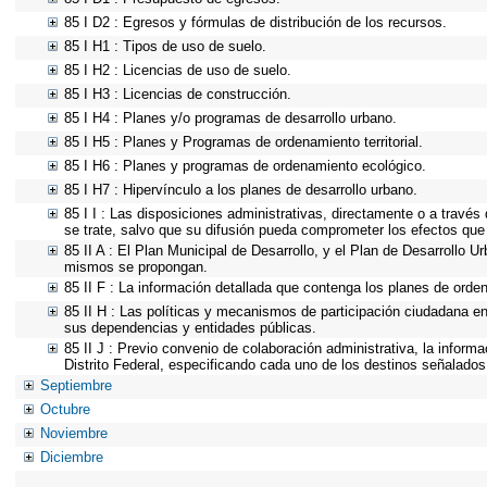
85 I D2 : Egresos y fórmulas de distribución de los recursos.
85 I H1 : Tipos de uso de suelo.
85 I H2 : Licencias de uso de suelo.
85 I H3 : Licencias de construcción.
85 I H4 : Planes y/o programas de desarrollo urbano.
85 I H5 : Planes y Programas de ordenamiento territorial.
85 I H6 : Planes y programas de ordenamiento ecológico.
85 I H7 : Hipervínculo a los planes de desarrollo urbano.
85 I I : Las disposiciones administrativas, directamente o a través
se trate, salvo que su difusión pueda comprometer los efectos que
85 II A : El Plan Municipal de Desarrollo, y el Plan de Desarrollo 
mismos se propongan.
85 II F : La información detallada que contenga los planes de ordena
85 II H : Las políticas y mecanismos de participación ciudadana e
sus dependencias y entidades públicas.
85 II J : Previo convenio de colaboración administrativa, la inform
Distrito Federal, especificando cada uno de los destinos señalados
Septiembre
Octubre
Noviembre
Diciembre