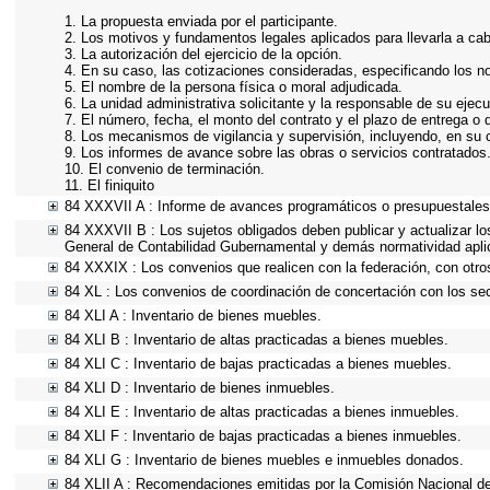
1. La propuesta enviada por el participante.
2. Los motivos y fundamentos legales aplicados para llevarla a ca
3. La autorización del ejercicio de la opción.
4. En su caso, las cotizaciones consideradas, especificando los 
5. El nombre de la persona física o moral adjudicada.
6. La unidad administrativa solicitante y la responsable de su ejecu
7. El número, fecha, el monto del contrato y el plazo de entrega o 
8. Los mecanismos de vigilancia y supervisión, incluyendo, en su 
9. Los informes de avance sobre las obras o servicios contratados
10. El convenio de terminación.
11. El finiquito
84 XXXVII A : Informe de avances programáticos o presupuestales,
84 XXXVII B : Los sujetos obligados deben publicar y actualizar l
General de Contabilidad Gubernamental y demás normatividad apli
84 XXXIX : Los convenios que realicen con la federación, con otro
84 XL : Los convenios de coordinación de concertación con los sec
84 XLI A : Inventario de bienes muebles.
84 XLI B : Inventario de altas practicadas a bienes muebles.
84 XLI C : Inventario de bajas practicadas a bienes muebles.
84 XLI D : Inventario de bienes inmuebles.
84 XLI E : Inventario de altas practicadas a bienes inmuebles.
84 XLI F : Inventario de bajas practicadas a bienes inmuebles.
84 XLI G : Inventario de bienes muebles e inmuebles donados.
84 XLII A : Recomendaciones emitidas por la Comisión Nacional 