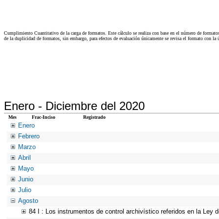
Cumplimiento Cuantitativo de la carga de formatos. Este cálculo se realiza con base en el número de formato
de la duplicidad de formatos, sin embargo, para efectos de evaluación únicamente se revisa el formato con l
Enero -
Diciembre del 2020
Mes
Frac-Inciso
Registrado
Enero
Febrero
Marzo
Abril
Mayo
Junio
Julio
Agosto
84 I : Los instrumentos de control archivístico referidos en la Ley