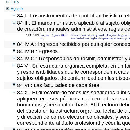
Julio
Agosto
84 I : Los instrumentos de control archivístico r
84 II : El marco normativo aplicable al sujeto ob
de creación, manuales administrativos, reglas de o
10/11/2020
implan
Agosto
84
II
-
El marco normativo aplicable al sujeto obligado, e
slp
administrativos, reglas de operación, criterios, polí
84 IV A : Ingresos recibidos por cualquier concep
84 IV B : Egresos.
84 IV C : Responsables de recibir, administrar y 
84 V : Su estructura orgánica completa, en un fo
y responsabilidades que le corresponden a cada 
sujetos obligados, de conformidad con las dispos
84 VI : Las facultades de cada área.
84 X : El directorio de todos los servidores púb
apliquen recursos públicos; realicen actos de au
honorarios y personal de base. El directorio deb
del puesto en la estructura orgánica, fecha de al
y dirección de correo electrónico oficiales, y ve
correspondiente al título profesional y cédula qu