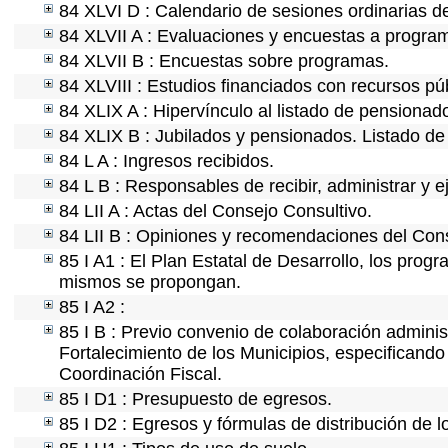
84 XLVI D : Calendario de sesiones ordinarias d
84 XLVII A : Evaluaciones y encuestas a program
84 XLVII B : Encuestas sobre programas.
84 XLVIII : Estudios financiados con recursos pú
84 XLIX A : Hipervínculo al listado de pensionado
84 XLIX B : Jubilados y pensionados. Listado de
84 L A : Ingresos recibidos.
84 L B : Responsables de recibir, administrar y e
84 LII A : Actas del Consejo Consultivo.
84 LII B : Opiniones y recomendaciones del Cons
85 I A1 : El Plan Estatal de Desarrollo, los prog
mismos se propongan.
85 I A2 :
85 I B : Previo convenio de colaboración administ
Fortalecimiento de los Municipios, especificand
Coordinación Fiscal.
85 I D1 : Presupuesto de egresos.
85 I D2 : Egresos y fórmulas de distribución de l