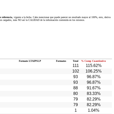
 referencia
, vigente a la fecha. Cabe mencionar que puede parecer un resultado mayor al 100%, esto, deriva
 fueron cargados, más NO así la CALIDAD de la información contenida en los mismos.
Formato LTAIPSLP
Formatos
Total
% Cump Cuantitativo
111
115.62%
102
106.25%
93
96.87%
93
96.87%
88
91.67%
80
83.33%
79
82.29%
79
82.29%
1
1.04%