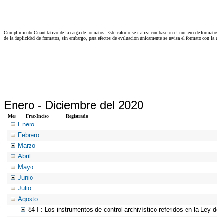
Cumplimiento Cuantitativo de la carga de formatos. Este cálculo se realiza con base en el número de formato
de la duplicidad de formatos, sin embargo, para efectos de evaluación únicamente se revisa el formato con l
Enero -
Diciembre del 2020
Mes
Frac-Inciso
Registrado
Enero
Febrero
Marzo
Abril
Mayo
Junio
Julio
Agosto
84 I : Los instrumentos de control archivístico referidos en la Ley