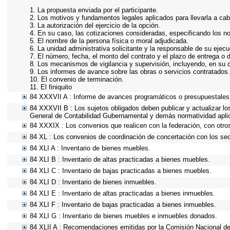
1. La propuesta enviada por el participante.
2. Los motivos y fundamentos legales aplicados para llevarla a cab
3. La autorización del ejercicio de la opción.
4. En su caso, las cotizaciones consideradas, especificando los n
5. El nombre de la persona física o moral adjudicada.
6. La unidad administrativa solicitante y la responsable de su ejecu
7. El número, fecha, el monto del contrato y el plazo de entrega o d
8. Los mecanismos de vigilancia y supervisión, incluyendo, en su 
9. Los informes de avance sobre las obras o servicios contratados.
10. El convenio de terminación.
11. El finiquito
84 XXXVII A : Informe de avances programáticos o presupuestales,
84 XXXVII B : Los sujetos obligados deben publicar y actualizar l
General de Contabilidad Gubernamental y demás normatividad apli
84 XXXIX : Los convenios que realicen con la federación, con otro
84 XL : Los convenios de coordinación de concertación con los sect
84 XLI A : Inventario de bienes muebles.
84 XLI B : Inventario de altas practicadas a bienes muebles.
84 XLI C : Inventario de bajas practicadas a bienes muebles.
84 XLI D : Inventario de bienes inmuebles.
84 XLI E : Inventario de altas practicadas a bienes inmuebles.
84 XLI F : Inventario de bajas practicadas a bienes inmuebles.
84 XLI G : Inventario de bienes muebles e inmuebles donados.
84 XLII A : Recomendaciones emitidas por la Comisión Nacional 