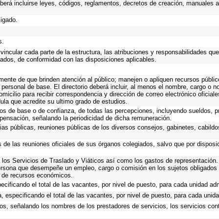
eberá incluirse leyes, códigos, reglamentos, decretos de creación, manuales ad
ligado.
s.
incular cada parte de la estructura, las atribuciones y responsabilidades que
gados, de conformidad con las disposiciones aplicables.
emente de que brinden atención al público; manejen o apliquen recursos públic
 personal de base. El directorio deberá incluir, al menos el nombre, cargo o 
omicilio para recibir correspondencia y dirección de correo electrónico oficial
dula que acredite su ultimo grado de estudios.
cos de base o de confianza, de todas las percepciones, incluyendo sueldos, pr
pensación, señalando la periodicidad de dicha remuneración.
ias públicas, reuniones públicas de los diversos consejos, gabinetes, cabildo
s de las reuniones oficiales de sus órganos colegiados, salvo que por dispos
los Servicios de Traslado y Viáticos así como los gastos de representación. 
ersona que desempeñe un empleo, cargo o comisión en los sujetos obligados 
o de recursos económicos.
ecificando el total de las vacantes, por nivel de puesto, para cada unidad adm
, especificando el total de las vacantes, por nivel de puesto, para cada unida
os, señalando los nombres de los prestadores de servicios, los servicios cont