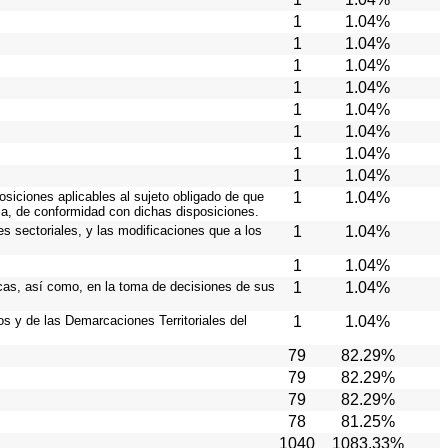
1
1.04%
1
1.04%
1
1.04%
1
1.04%
1
1.04%
1
1.04%
1
1.04%
1
1.04%
osiciones aplicables al sujeto obligado de que
1
1.04%
ia, de conformidad con dichas disposiciones.
es sectoriales, y las modificaciones que a los
1
1.04%
1
1.04%
icas, así como, en la toma de decisiones de sus
1
1.04%
ios y de las Demarcaciones Territoriales del
1
1.04%
79
82.29%
79
82.29%
79
82.29%
78
81.25%
1040
1083.33%