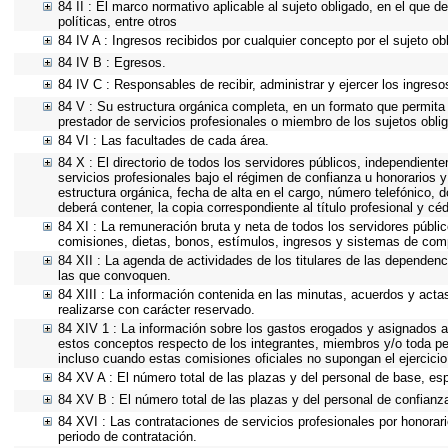
84 II : El marco normativo aplicable al sujeto obligado, en el que d
políticas, entre otros
84 IV A : Ingresos recibidos por cualquier concepto por el sujeto ob
84 IV B : Egresos.
84 IV C : Responsables de recibir, administrar y ejercer los ingreso
84 V : Su estructura orgánica completa, en un formato que permita v
prestador de servicios profesionales o miembro de los sujetos obli
84 VI : Las facultades de cada área.
84 X : El directorio de todos los servidores públicos, independient
servicios profesionales bajo el régimen de confianza u honorarios y
estructura orgánica, fecha de alta en el cargo, número telefónico, d
deberá contener, la copia correspondiente al título profesional y cé
84 XI : La remuneración bruta y neta de todos los servidores públi
comisiones, dietas, bonos, estímulos, ingresos y sistemas de com
84 XII : La agenda de actividades de los titulares de las dependenc
las que convoquen.
84 XIII : La información contenida en las minutas, acuerdos y acta
realizarse con carácter reservado.
84 XIV 1 : La información sobre los gastos erogados y asignados a 
estos conceptos respecto de los integrantes, miembros y/o toda p
incluso cuando estas comisiones oficiales no supongan el ejercici
84 XV A : El número total de las plazas y del personal de base, esp
84 XV B : El número total de las plazas y del personal de confianza
84 XVI : Las contrataciones de servicios profesionales por honorari
periodo de contratación.