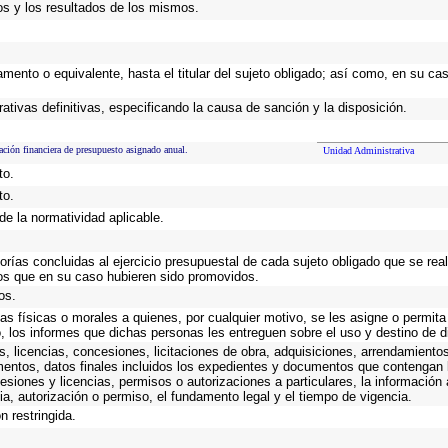
os y los resultados de los mismos.
tamento o equivalente, hasta el titular del sujeto obligado; así como, en su c
ativas definitivas, especificando la causa de sanción y la disposición.
ación financiera de presupuesto asignado anual.
Unidad Administrativa
to.
to.
de la normatividad aplicable.
torías concluidas al ejercicio presupuestal de cada sujeto obligado que se rea
os que en su caso hubieren sido promovidos.
os.
as físicas o morales a quienes, por cualquier motivo, se les asigne o permita
o, los informes que dichas personas les entreguen sobre el uso y destino de 
, licencias, concesiones, licitaciones de obra, adquisiciones, arrendamientos
mentos, datos finales incluidos los expedientes y documentos que contengan 
esiones y licencias, permisos o autorizaciones a particulares, la información
ncia, autorización o permiso, el fundamento legal y el tiempo de vigencia.
n restringida.