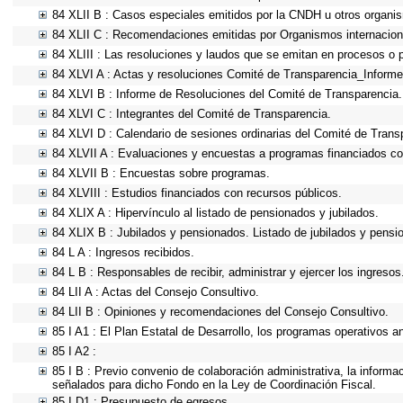
84 XLII B : Casos especiales emitidos por la CNDH u otros organi
84 XLII C : Recomendaciones emitidas por Organismos internacion
84 XLIII : Las resoluciones y laudos que se emitan en procesos o 
84 XLVI A : Actas y resoluciones Comité de Transparencia_Informe
84 XLVI B : Informe de Resoluciones del Comité de Transparencia.
84 XLVI C : Integrantes del Comité de Transparencia.
84 XLVI D : Calendario de sesiones ordinarias del Comité de Trans
84 XLVII A : Evaluaciones y encuestas a programas financiados co
84 XLVII B : Encuestas sobre programas.
84 XLVIII : Estudios financiados con recursos públicos.
84 XLIX A : Hipervínculo al listado de pensionados y jubilados.
84 XLIX B : Jubilados y pensionados. Listado de jubilados y pensi
84 L A : Ingresos recibidos.
84 L B : Responsables de recibir, administrar y ejercer los ingresos
84 LII A : Actas del Consejo Consultivo.
84 LII B : Opiniones y recomendaciones del Consejo Consultivo.
85 I A1 : El Plan Estatal de Desarrollo, los programas operativos 
85 I A2 :
85 I B : Previo convenio de colaboración administrativa, la informa
señalados para dicho Fondo en la Ley de Coordinación Fiscal.
85 I D1 : Presupuesto de egresos.