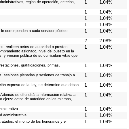
ministrativos, reglas de operación, criterios,
1
1.04%
1
1.04%
1
1.04%
1
1.04%
 le corresponden a cada servidor público,
1
1.04%
2
2.08%
os; realicen actos de autoridad o presten
1
1.04%
nombramiento asignado, nivel del puesto en la
es, y versión pública de su currículum vitae que
estaciones, gratificaciones, primas,
1
1.04%
s, sesiones plenarias y sesiones de trabajo a
1
1.04%
ición expresa de la Ley, se determine que deban
1
1.04%
Además se difundirá la información relativa a
1
1.04%
o ejerza actos de autoridad en los mismos,
inistrativa.
1
1.04%
d administrativa.
1
1.04%
ratados, el monto de los honorarios y el
1
1.04%