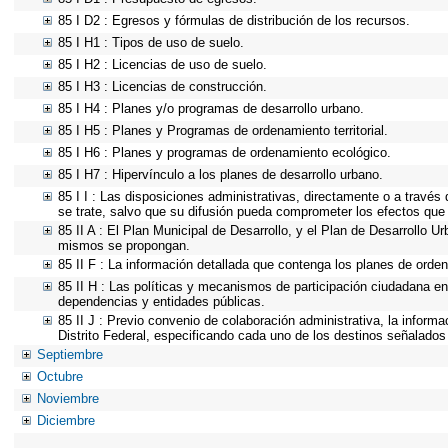
85 I D2 : Egresos y fórmulas de distribución de los recursos.
85 I H1 : Tipos de uso de suelo.
85 I H2 : Licencias de uso de suelo.
85 I H3 : Licencias de construcción.
85 I H4 : Planes y/o programas de desarrollo urbano.
85 I H5 : Planes y Programas de ordenamiento territorial.
85 I H6 : Planes y programas de ordenamiento ecológico.
85 I H7 : Hipervínculo a los planes de desarrollo urbano.
85 I I : Las disposiciones administrativas, directamente o a través
se trate, salvo que su difusión pueda comprometer los efectos que 
85 II A : El Plan Municipal de Desarrollo, y el Plan de Desarrollo 
mismos se propongan.
85 II F : La información detallada que contenga los planes de ordena
85 II H : Las políticas y mecanismos de participación ciudadana e
dependencias y entidades públicas.
85 II J : Previo convenio de colaboración administrativa, la inform
Distrito Federal, especificando cada uno de los destinos señalados
Septiembre
Octubre
Noviembre
Diciembre