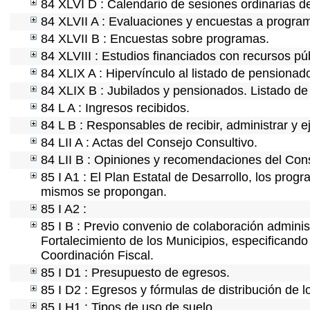
84 XLVI D : Calendario de sesiones ordinarias d
84 XLVII A : Evaluaciones y encuestas a program
84 XLVII B : Encuestas sobre programas.
84 XLVIII : Estudios financiados con recursos pú
84 XLIX A : Hipervínculo al listado de pensionado
84 XLIX B : Jubilados y pensionados. Listado de
84 L A : Ingresos recibidos.
84 L B : Responsables de recibir, administrar y e
84 LII A : Actas del Consejo Consultivo.
84 LII B : Opiniones y recomendaciones del Cons
85 I A1 : El Plan Estatal de Desarrollo, los prog
mismos se propongan.
85 I A2 :
85 I B : Previo convenio de colaboración administ
Fortalecimiento de los Municipios, especificand
Coordinación Fiscal.
85 I D1 : Presupuesto de egresos.
85 I D2 : Egresos y fórmulas de distribución de l
85 I H1 : Tipos de uso de suelo.