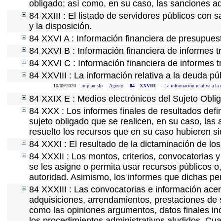
obligado; así como, en su caso, las sanciones ad
84 XXIII : El listado de servidores públicos con 
y la disposición.
84 XXVI A : Información financiera de presupues
84 XXVI B : Información financiera de informes t
84 XXVI C : Información financiera de informes t
84 XXVIII : La información relativa a la deuda pú
10/09/2020
implan slp
Agosto
84
XXVIII
-
La información relativa a la
84 XXIX E : Medios electrónicos del Sujeto Obli
84 XXX : Los informes finales de resultados defin
sujeto obligado que se realicen, en su caso, la
resuelto los recursos que en su caso hubieren s
84 XXXI : El resultado de la dictaminación de los
84 XXXII : Los montos, criterios, convocatorias y
se les asigne o permita usar recursos públicos o,
autoridad. Asimismo, los informes que dichas pe
84 XXXIII : Las convocatorias e información acerc
adquisiciones, arrendamientos, prestaciones de s
como las opiniones argumentos, datos finales i
los procedimientos administrativos aludidos. Cua