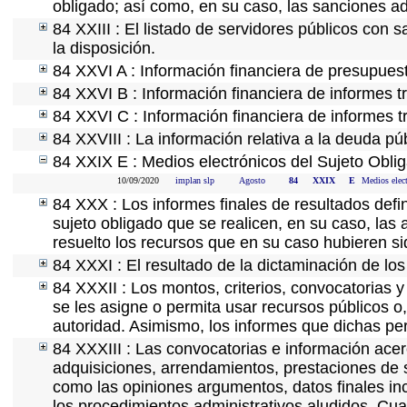
obligado; así como, en su caso, las sanciones ad
84 XXIII : El listado de servidores públicos con 
la disposición.
84 XXVI A : Información financiera de presupues
84 XXVI B : Información financiera de informes t
84 XXVI C : Información financiera de informes t
84 XXVIII : La información relativa a la deuda pú
84 XXIX E : Medios electrónicos del Sujeto Obli
10/09/2020
implan slp
Agosto
84
XXIX
E
Medios elec
84 XXX : Los informes finales de resultados defin
sujeto obligado que se realicen, en su caso, la
resuelto los recursos que en su caso hubieren s
84 XXXI : El resultado de la dictaminación de los
84 XXXII : Los montos, criterios, convocatorias y
se les asigne o permita usar recursos públicos o,
autoridad. Asimismo, los informes que dichas pe
84 XXXIII : Las convocatorias e información acerc
adquisiciones, arrendamientos, prestaciones de s
como las opiniones argumentos, datos finales in
los procedimientos administrativos aludidos. Cua