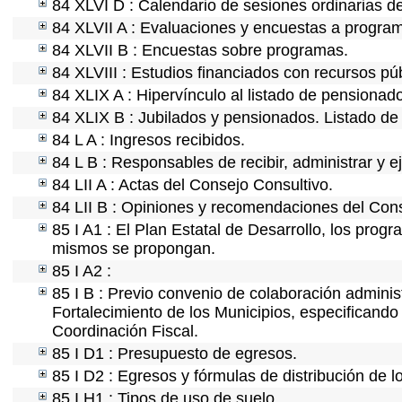
84 XLVI D : Calendario de sesiones ordinarias d
84 XLVII A : Evaluaciones y encuestas a program
84 XLVII B : Encuestas sobre programas.
84 XLVIII : Estudios financiados con recursos púb
84 XLIX A : Hipervínculo al listado de pensionado
84 XLIX B : Jubilados y pensionados. Listado de
84 L A : Ingresos recibidos.
84 L B : Responsables de recibir, administrar y ej
84 LII A : Actas del Consejo Consultivo.
84 LII B : Opiniones y recomendaciones del Cons
85 I A1 : El Plan Estatal de Desarrollo, los prog
mismos se propongan.
85 I A2 :
85 I B : Previo convenio de colaboración administ
Fortalecimiento de los Municipios, especificand
Coordinación Fiscal.
85 I D1 : Presupuesto de egresos.
85 I D2 : Egresos y fórmulas de distribución de l
85 I H1 : Tipos de uso de suelo.