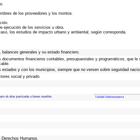
o.
ombres de los proveedores y los montos.
ción.
e ejecución de los servicios u obra.
caso, los estudios de impacto urbano y ambiental, según corresponda.
 balances generales y su estado financiero.
os documentos financieros contables, presupuestales y programáticos, que le 
cable.
s estados y con los municipios, siempre que no versen sobre seguridad nacion
ores social y privado.
ario de altas practicadas a bienes muebles.
Unidad Administrativa
de Derechos Humanos.