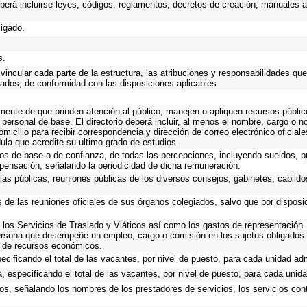
eberá incluirse leyes, códigos, reglamentos, decretos de creación, manuales ad
ligado.
s.
incular cada parte de la estructura, las atribuciones y responsabilidades que
gados, de conformidad con las disposiciones aplicables.
emente de que brinden atención al público; manejen o apliquen recursos públic
 personal de base. El directorio deberá incluir, al menos el nombre, cargo o 
omicilio para recibir correspondencia y dirección de correo electrónico oficial
dula que acredite su ultimo grado de estudios.
cos de base o de confianza, de todas las percepciones, incluyendo sueldos, pr
pensación, señalando la periodicidad de dicha remuneración.
ias públicas, reuniones públicas de los diversos consejos, gabinetes, cabildo
s de las reuniones oficiales de sus órganos colegiados, salvo que por dispos
los Servicios de Traslado y Viáticos así como los gastos de representación. 
ersona que desempeñe un empleo, cargo o comisión en los sujetos obligados 
o de recursos económicos.
ecificando el total de las vacantes, por nivel de puesto, para cada unidad adm
, especificando el total de las vacantes, por nivel de puesto, para cada unida
os, señalando los nombres de los prestadores de servicios, los servicios cont