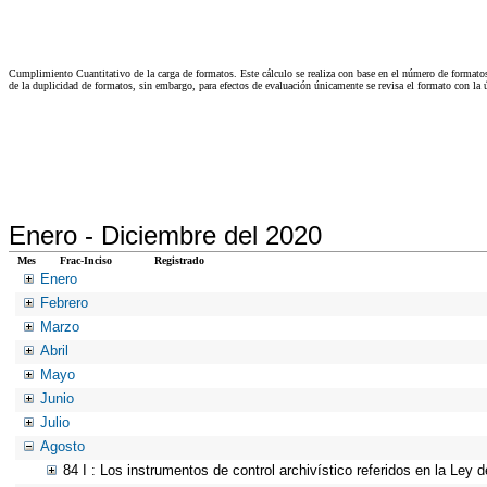
Cumplimiento Cuantitativo de la carga de formatos. Este cálculo se realiza con base en el número de formato
de la duplicidad de formatos, sin embargo, para efectos de evaluación únicamente se revisa el formato con l
Enero -
Diciembre del 2020
Mes
Frac-Inciso
Registrado
Enero
Febrero
Marzo
Abril
Mayo
Junio
Julio
Agosto
84 I : Los instrumentos de control archivístico referidos en la Ley