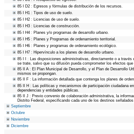
85 I D2 : Egresos y fórmulas de distribución de los recursos.
85 I H1 : Tipos de uso de suelo.
85 I H2 : Licencias de uso de suelo.
85 I H3 : Licencias de construcción.
85 I H4 : Planes y/o programas de desarrollo urbano.
85 I H5 : Planes y Programas de ordenamiento territorial.
85 I H6 : Planes y programas de ordenamiento ecológico.
85 I H7 : Hipervínculo a los planes de desarrollo urbano.
85 I I : Las disposiciones administrativas, directamente o a través
se trate, salvo que su difusión pueda comprometer los efectos que 
85 II A : El Plan Municipal de Desarrollo, y el Plan de Desarrollo 
mismos se propongan.
85 II F : La información detallada que contenga los planes de ordena
85 II H : Las políticas y mecanismos de participación ciudadana e
dependencias y entidades públicas.
85 II J : Previo convenio de colaboración administrativa, la inform
Distrito Federal, especificando cada uno de los destinos señalados
Septiembre
Octubre
Noviembre
Diciembre