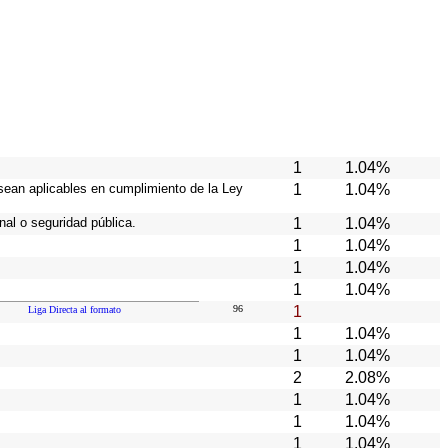
1
1.04%
sean aplicables en cumplimiento de la Ley
1
1.04%
al o seguridad pública.
1
1.04%
1
1.04%
1
1.04%
1
1.04%
96
1
Liga Directa al formato
1
1.04%
1
1.04%
2
2.08%
1
1.04%
1
1.04%
1
1.04%