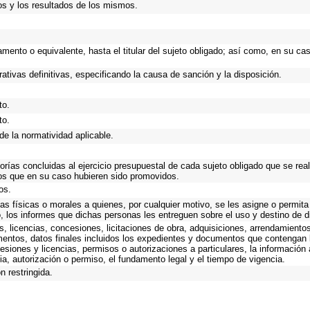
os y los resultados de los mismos.
tamento o equivalente, hasta el titular del sujeto obligado; así como, en su c
ativas definitivas, especificando la causa de sanción y la disposición.
to.
to.
de la normatividad aplicable.
torías concluidas al ejercicio presupuestal de cada sujeto obligado que se rea
os que en su caso hubieren sido promovidos.
os.
as físicas o morales a quienes, por cualquier motivo, se les asigne o permita
o, los informes que dichas personas les entreguen sobre el uso y destino de 
, licencias, concesiones, licitaciones de obra, adquisiciones, arrendamientos
mentos, datos finales incluidos los expedientes y documentos que contengan 
esiones y licencias, permisos o autorizaciones a particulares, la información
ncia, autorización o permiso, el fundamento legal y el tiempo de vigencia.
n restringida.