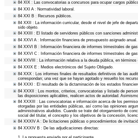
84 XIX : Las convocatorias a concursos para ocupar cargos públic
84 XXI A : Normatividad laboral.
84 XXI B : Recursos públicos.
84 XXII : La información curricular, desde el nivel de jefe de depar
sido objeto.
84 XXIII : El listado de servidores públicos con sanciones administr
84 XXVI A : Información financiera de presupuesto asignado anual.
84 XXVI B : Información financiera de informes trimestrales de gas
84 XXVI C : Información financiera de informes trimestrales de gas
84 XXVIII : La información relativa a la deuda pública, en términos 
84 XXIX E : Medios electrónicos del Sujeto Obligado.
84 XXX : Los informes finales de resultados definitivos de las audi
correspondan; una vez que se hayan agotado y resuelto los recurs
84 XXXI : El resultado de la dictaminación de los estados financier
84 XXXII : Los montos, criterios, convocatorias y listado de person
las disposiciones aplicables, realicen actos de autoridad. Asimism
84 XXXIII : Las convocatorias e información acerca de los permisos
otorgadas por las entidades públicas, así como las opiniones argu
administrativos aludidos. Cuando se trate del otorgamiento de conc
social del titular, el concepto y los objetivos de la concesión, lice
84 XXXIV A : De licitaciones públicas o procedimientos de invitació
84 XXXIV B : De las adjudicaciones directas:
1. La propuesta enviada por el participante.