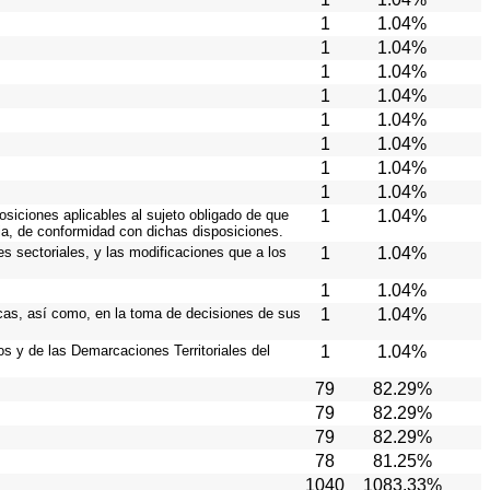
1
1.04%
1
1.04%
1
1.04%
1
1.04%
1
1.04%
1
1.04%
1
1.04%
1
1.04%
osiciones aplicables al sujeto obligado de que
1
1.04%
ia, de conformidad con dichas disposiciones.
es sectoriales, y las modificaciones que a los
1
1.04%
1
1.04%
icas, así como, en la toma de decisiones de sus
1
1.04%
ios y de las Demarcaciones Territoriales del
1
1.04%
79
82.29%
79
82.29%
79
82.29%
78
81.25%
1040
1083.33%