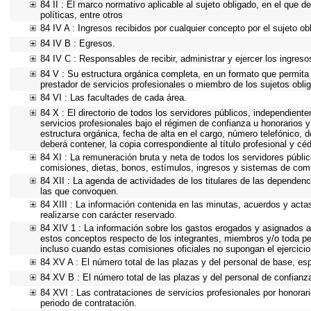
84 II : El marco normativo aplicable al sujeto obligado, en el que d
políticas, entre otros
84 IV A : Ingresos recibidos por cualquier concepto por el sujeto ob
84 IV B : Egresos.
84 IV C : Responsables de recibir, administrar y ejercer los ingreso
84 V : Su estructura orgánica completa, en un formato que permita v
prestador de servicios profesionales o miembro de los sujetos obli
84 VI : Las facultades de cada área.
84 X : El directorio de todos los servidores públicos, independient
servicios profesionales bajo el régimen de confianza u honorarios y
estructura orgánica, fecha de alta en el cargo, número telefónico, d
deberá contener, la copia correspondiente al título profesional y cé
84 XI : La remuneración bruta y neta de todos los servidores públi
comisiones, dietas, bonos, estímulos, ingresos y sistemas de com
84 XII : La agenda de actividades de los titulares de las dependenc
las que convoquen.
84 XIII : La información contenida en las minutas, acuerdos y acta
realizarse con carácter reservado.
84 XIV 1 : La información sobre los gastos erogados y asignados a 
estos conceptos respecto de los integrantes, miembros y/o toda p
incluso cuando estas comisiones oficiales no supongan el ejercici
84 XV A : El número total de las plazas y del personal de base, esp
84 XV B : El número total de las plazas y del personal de confianza
84 XVI : Las contrataciones de servicios profesionales por honorari
periodo de contratación.