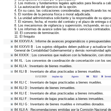
2. Los motivos y fundamentos legales aplicados para llevarla a cab
3. La autorización del ejercicio de la opción.
4. En su caso, las cotizaciones consideradas, especificando los n
5. El nombre de la persona física o moral adjudicada.
6. La unidad administrativa solicitante y la responsable de su ejecu
7. El número, fecha, el monto del contrato y el plazo de entrega o d
8. Los mecanismos de vigilancia y supervisión, incluyendo, en su 
9. Los informes de avance sobre las obras o servicios contratados.
10. El convenio de terminación.
11. El finiquito
84 XXXVII A : Informe de avances programáticos o presupuestales,
84 XXXVII B : Los sujetos obligados deben publicar y actualizar l
General de Contabilidad Gubernamental y demás normatividad apli
84 XXXIX : Los convenios que realicen con la federación, con otro
84 XL : Los convenios de coordinación de concertación con los sect
84 XLI A : Inventario de bienes muebles.
84 XLI B : Inventario de altas practicadas a bienes muebles.
11/12/2020
implan slp
Agosto
84
XLI
B
Invent
84 XLI C : Inventario de bajas practicadas a bienes muebles.
84 XLI D : Inventario de bienes inmuebles.
84 XLI E : Inventario de altas practicadas a bienes inmuebles.
84 XLI F : Inventario de bajas practicadas a bienes inmuebles.
84 XLI G : Inventario de bienes muebles e inmuebles donados.
84 XLII A : Recomendaciones emitidas por la Comisión Nacional 