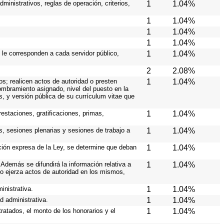
ministrativos, reglas de operación, criterios,
1
1.04%
1
1.04%
1
1.04%
1
1.04%
 le corresponden a cada servidor público,
1
1.04%
2
2.08%
os; realicen actos de autoridad o presten
1
1.04%
nombramiento asignado, nivel del puesto en la
es, y versión pública de su currículum vitae que
estaciones, gratificaciones, primas,
1
1.04%
s, sesiones plenarias y sesiones de trabajo a
1
1.04%
ición expresa de la Ley, se determine que deban
1
1.04%
Además se difundirá la información relativa a
1
1.04%
o ejerza actos de autoridad en los mismos,
inistrativa.
1
1.04%
d administrativa.
1
1.04%
ratados, el monto de los honorarios y el
1
1.04%