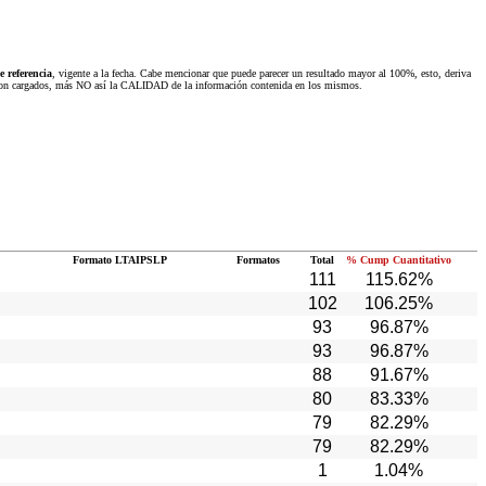
 referencia
, vigente a la fecha. Cabe mencionar que puede parecer un resultado mayor al 100%, esto, deriva
 fueron cargados, más NO así la CALIDAD de la información contenida en los mismos.
Formato LTAIPSLP
Formatos
Total
% Cump Cuantitativo
111
115.62%
102
106.25%
93
96.87%
93
96.87%
88
91.67%
80
83.33%
79
82.29%
79
82.29%
1
1.04%