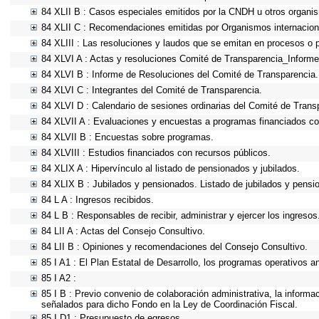
84 XLII B : Casos especiales emitidos por la CNDH u otros organi
84 XLII C : Recomendaciones emitidas por Organismos internacion
84 XLIII : Las resoluciones y laudos que se emitan en procesos o 
84 XLVI A : Actas y resoluciones Comité de Transparencia_Informe
84 XLVI B : Informe de Resoluciones del Comité de Transparencia.
84 XLVI C : Integrantes del Comité de Transparencia.
84 XLVI D : Calendario de sesiones ordinarias del Comité de Trans
84 XLVII A : Evaluaciones y encuestas a programas financiados co
84 XLVII B : Encuestas sobre programas.
84 XLVIII : Estudios financiados con recursos públicos.
84 XLIX A : Hipervínculo al listado de pensionados y jubilados.
84 XLIX B : Jubilados y pensionados. Listado de jubilados y pensi
84 L A : Ingresos recibidos.
84 L B : Responsables de recibir, administrar y ejercer los ingresos
84 LII A : Actas del Consejo Consultivo.
84 LII B : Opiniones y recomendaciones del Consejo Consultivo.
85 I A1 : El Plan Estatal de Desarrollo, los programas operativos 
85 I A2 :
85 I B : Previo convenio de colaboración administrativa, la informa
señalados para dicho Fondo en la Ley de Coordinación Fiscal.
85 I D1 : Presupuesto de egresos.