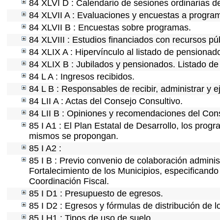
84 XLVI D : Calendario de sesiones ordinarias d
84 XLVII A : Evaluaciones y encuestas a program
84 XLVII B : Encuestas sobre programas.
84 XLVIII : Estudios financiados con recursos pú
84 XLIX A : Hipervínculo al listado de pensionado
84 XLIX B : Jubilados y pensionados. Listado de
84 L A : Ingresos recibidos.
84 L B : Responsables de recibir, administrar y e
84 LII A : Actas del Consejo Consultivo.
84 LII B : Opiniones y recomendaciones del Cons
85 I A1 : El Plan Estatal de Desarrollo, los prog
mismos se propongan.
85 I A2 :
85 I B : Previo convenio de colaboración administ
Fortalecimiento de los Municipios, especificand
Coordinación Fiscal.
85 I D1 : Presupuesto de egresos.
85 I D2 : Egresos y fórmulas de distribución de l
85 I H1 : Tipos de uso de suelo.