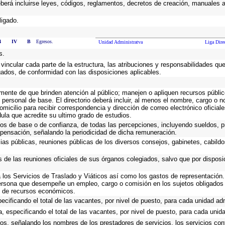
eberá incluirse leyes, códigos, reglamentos, decretos de creación, manuales ad
ligado.
4
IV
B
Egresos.
Unidad Administratva
Liga Dire
s.
vincular cada parte de la estructura, las atribuciones y responsabilidades qu
gados, de conformidad con las disposiciones aplicables.
emente de que brinden atención al público; manejen o apliquen recursos públic
 personal de base. El directorio deberá incluir, al menos el nombre, cargo o 
omicilio para recibir correspondencia y dirección de correo electrónico oficial
dula que acredite su ultimo grado de estudios.
cos de base o de confianza, de todas las percepciones, incluyendo sueldos, pr
pensación, señalando la periodicidad de dicha remuneración.
cias públicas, reuniones públicas de los diversos consejos, gabinetes, cabildo
s de las reuniones oficiales de sus órganos colegiados, salvo que por dispos
los Servicios de Traslado y Viáticos así como los gastos de representación. 
ersona que desempeñe un empleo, cargo o comisión en los sujetos obligados 
io de recursos económicos.
ecificando el total de las vacantes, por nivel de puesto, para cada unidad adm
, especificando el total de las vacantes, por nivel de puesto, para cada unida
ios, señalando los nombres de los prestadores de servicios, los servicios cont