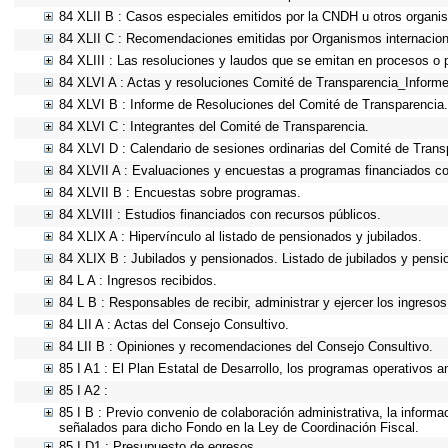
84 XLII B : Casos especiales emitidos por la CNDH u otros organi
84 XLII C : Recomendaciones emitidas por Organismos internacion
84 XLIII : Las resoluciones y laudos que se emitan en procesos o 
84 XLVI A : Actas y resoluciones Comité de Transparencia_Informe
84 XLVI B : Informe de Resoluciones del Comité de Transparencia.
84 XLVI C : Integrantes del Comité de Transparencia.
84 XLVI D : Calendario de sesiones ordinarias del Comité de Trans
84 XLVII A : Evaluaciones y encuestas a programas financiados co
84 XLVII B : Encuestas sobre programas.
84 XLVIII : Estudios financiados con recursos públicos.
84 XLIX A : Hipervínculo al listado de pensionados y jubilados.
84 XLIX B : Jubilados y pensionados. Listado de jubilados y pensi
84 L A : Ingresos recibidos.
84 L B : Responsables de recibir, administrar y ejercer los ingresos
84 LII A : Actas del Consejo Consultivo.
84 LII B : Opiniones y recomendaciones del Consejo Consultivo.
85 I A1 : El Plan Estatal de Desarrollo, los programas operativos 
85 I A2 :
85 I B : Previo convenio de colaboración administrativa, la informa
señalados para dicho Fondo en la Ley de Coordinación Fiscal.
85 I D1 : Presupuesto de egresos.