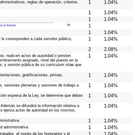
ministrativos, reglas de operación, criterios,
1
1.04%
1
1.04%
1
1.04%
96
1
cta al formato
1
1.04%
e le corresponden a cada servidor público,
1
1.04%
2
2.08%
os; realicen actos de autoridad o presten
1
1.04%
nombramiento asignado, nivel del puesto en la
es, y versión pública de su currículum vitae que
estaciones, gratificaciones, primas,
1
1.04%
s, sesiones plenarias y sesiones de trabajo a
1
1.04%
ición expresa de la Ley, se determine que deban
1
1.04%
Además se difundirá la información relativa a
1
1.04%
o ejerza actos de autoridad en los mismos,
inistrativa.
1
1.04%
d administrativa.
1
1.04%
ratados, el monto de los honorarios y el
1
1.04%