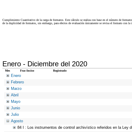
Cumplimiento Cuantitativo de la carga de formatos. Este cálculo se realiza con base en el número de formato
de la duplicidad de formatos, sin embargo, para efectos de evaluación únicamente se revisa el formato con l
Enero -
Diciembre del 2020
Mes
Frac-Inciso
Registrado
Enero
Febrero
Marzo
Abril
Mayo
Junio
Julio
Agosto
84 I : Los instrumentos de control archivístico referidos en la Ley