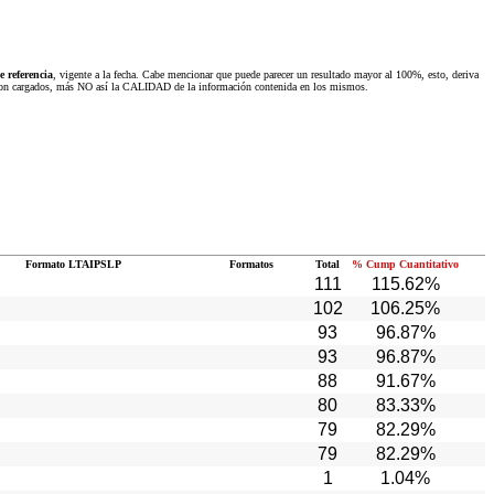
 referencia
, vigente a la fecha. Cabe mencionar que puede parecer un resultado mayor al 100%, esto, deriva
 fueron cargados, más NO así la CALIDAD de la información contenida en los mismos.
Formato LTAIPSLP
Formatos
Total
% Cump Cuantitativo
111
115.62%
102
106.25%
93
96.87%
93
96.87%
88
91.67%
80
83.33%
79
82.29%
79
82.29%
1
1.04%