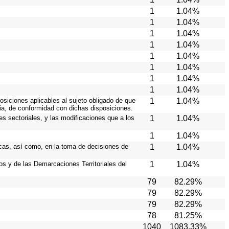
1
1.04%
1
1.04%
1
1.04%
1
1.04%
1
1.04%
1
1.04%
1
1.04%
1
1.04%
osiciones aplicables al sujeto obligado de que
1
1.04%
cia, de conformidad con dichas disposiciones.
es sectoriales, y las modificaciones que a los
1
1.04%
1
1.04%
icas, así como, en la toma de decisiones de
1
1.04%
ios y de las Demarcaciones Territoriales del
1
1.04%
79
82.29%
79
82.29%
79
82.29%
78
81.25%
1040
1083.33%