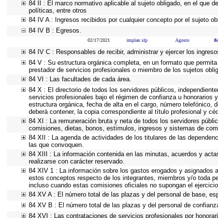
84 II : El marco normativo aplicable al sujeto obligado, en el que d
políticas, entre otros
84 IV A : Ingresos recibidos por cualquier concepto por el sujeto ob
84 IV B : Egresos.
02/17/2021
implan slp
Agosto
8
84 IV C : Responsables de recibir, administrar y ejercer los ingreso
84 V : Su estructura orgánica completa, en un formato que permita 
prestador de servicios profesionales o miembro de los sujetos obli
84 VI : Las facultades de cada área.
84 X : El directorio de todos los servidores públicos, independient
servicios profesionales bajo el régimen de confianza u honorarios y
estructura orgánica, fecha de alta en el cargo, número telefónico, d
deberá contener, la copia correspondiente al título profesional y cé
84 XI : La remuneración bruta y neta de todos los servidores públi
comisiones, dietas, bonos, estímulos, ingresos y sistemas de com
84 XII : La agenda de actividades de los titulares de las dependen
las que convoquen.
84 XIII : La información contenida en las minutas, acuerdos y acta
realizarse con carácter reservado.
84 XIV 1 : La información sobre los gastos erogados y asignados a 
estos conceptos respecto de los integrantes, miembros y/o toda p
incluso cuando estas comisiones oficiales no supongan el ejercic
84 XV A : El número total de las plazas y del personal de base, esp
84 XV B : El número total de las plazas y del personal de confianza
84 XVI : Las contrataciones de servicios profesionales por honorar