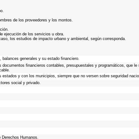
bo.
nombres de los proveedores y los montos.
ción.
de ejecución de los servicios u obra.
caso, los estudios de impacto urbano y ambiental, según corresponda.
.
 balances generales y su estado financiero.
os documentos financieros contables, presupuestales y programáticos, que le
cable.
s estados y con los municipios, siempre que no versen sobre seguridad nacio
tores social y privado.
de Derechos Humanos.