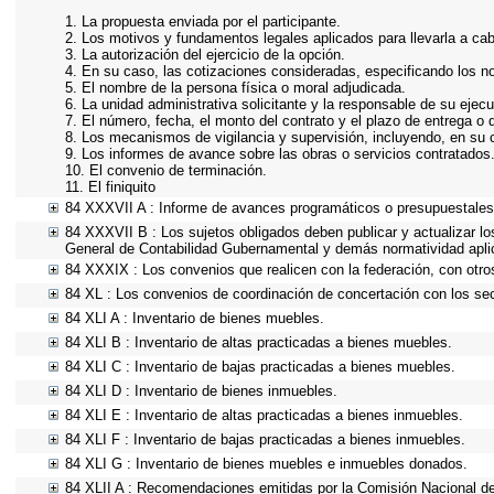
1. La propuesta enviada por el participante.
2. Los motivos y fundamentos legales aplicados para llevarla a ca
3. La autorización del ejercicio de la opción.
4. En su caso, las cotizaciones consideradas, especificando los 
5. El nombre de la persona física o moral adjudicada.
6. La unidad administrativa solicitante y la responsable de su ejecu
7. El número, fecha, el monto del contrato y el plazo de entrega o 
8. Los mecanismos de vigilancia y supervisión, incluyendo, en su 
9. Los informes de avance sobre las obras o servicios contratados
10. El convenio de terminación.
11. El finiquito
84 XXXVII A : Informe de avances programáticos o presupuestales,
84 XXXVII B : Los sujetos obligados deben publicar y actualizar l
General de Contabilidad Gubernamental y demás normatividad apli
84 XXXIX : Los convenios que realicen con la federación, con otro
84 XL : Los convenios de coordinación de concertación con los sec
84 XLI A : Inventario de bienes muebles.
84 XLI B : Inventario de altas practicadas a bienes muebles.
84 XLI C : Inventario de bajas practicadas a bienes muebles.
84 XLI D : Inventario de bienes inmuebles.
84 XLI E : Inventario de altas practicadas a bienes inmuebles.
84 XLI F : Inventario de bajas practicadas a bienes inmuebles.
84 XLI G : Inventario de bienes muebles e inmuebles donados.
84 XLII A : Recomendaciones emitidas por la Comisión Nacional 