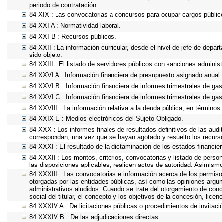
periodo de contratación.
84 XIX : Las convocatorias a concursos para ocupar cargos públic
84 XXI A : Normatividad laboral.
84 XXI B : Recursos públicos.
84 XXII : La información curricular, desde el nivel de jefe de depa
sido objeto.
84 XXIII : El listado de servidores públicos con sanciones administ
84 XXVI A : Información financiera de presupuesto asignado anual.
84 XXVI B : Información financiera de informes trimestrales de gas
84 XXVI C : Información financiera de informes trimestrales de gas
84 XXVIII : La información relativa a la deuda pública, en términos 
84 XXIX E : Medios electrónicos del Sujeto Obligado.
84 XXX : Los informes finales de resultados definitivos de las audi
correspondan; una vez que se hayan agotado y resuelto los recurs
84 XXXI : El resultado de la dictaminación de los estados financier
84 XXXII : Los montos, criterios, convocatorias y listado de person
las disposiciones aplicables, realicen actos de autoridad. Asimism
84 XXXIII : Las convocatorias e información acerca de los permisos
otorgadas por las entidades públicas, así como las opiniones argu
administrativos aludidos. Cuando se trate del otorgamiento de conc
social del titular, el concepto y los objetivos de la concesión, lice
84 XXXIV A : De licitaciones públicas o procedimientos de invitació
84 XXXIV B : De las adjudicaciones directas: