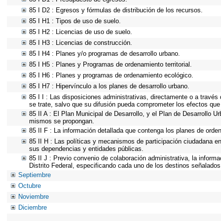
85 I D2 : Egresos y fórmulas de distribución de los recursos.
85 I H1 : Tipos de uso de suelo.
85 I H2 : Licencias de uso de suelo.
85 I H3 : Licencias de construcción.
85 I H4 : Planes y/o programas de desarrollo urbano.
85 I H5 : Planes y Programas de ordenamiento territorial.
85 I H6 : Planes y programas de ordenamiento ecológico.
85 I H7 : Hipervínculo a los planes de desarrollo urbano.
85 I I : Las disposiciones administrativas, directamente o a través
se trate, salvo que su difusión pueda comprometer los efectos que
85 II A : El Plan Municipal de Desarrollo, y el Plan de Desarrollo 
mismos se propongan.
85 II F : La información detallada que contenga los planes de ordena
85 II H : Las políticas y mecanismos de participación ciudadana e
sus dependencias y entidades públicas.
85 II J : Previo convenio de colaboración administrativa, la inform
Distrito Federal, especificando cada uno de los destinos señalados
Septiembre
Octubre
Noviembre
Diciembre