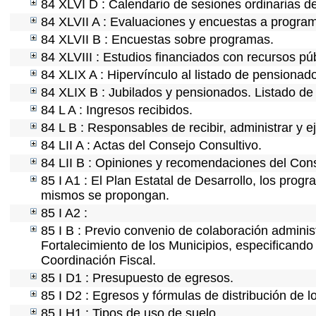
84 XLVI D : Calendario de sesiones ordinarias d
84 XLVII A : Evaluaciones y encuestas a program
84 XLVII B : Encuestas sobre programas.
84 XLVIII : Estudios financiados con recursos púb
84 XLIX A : Hipervínculo al listado de pensionado
84 XLIX B : Jubilados y pensionados. Listado de
84 L A : Ingresos recibidos.
84 L B : Responsables de recibir, administrar y ej
84 LII A : Actas del Consejo Consultivo.
84 LII B : Opiniones y recomendaciones del Cons
85 I A1 : El Plan Estatal de Desarrollo, los prog
mismos se propongan.
85 I A2 :
85 I B : Previo convenio de colaboración administ
Fortalecimiento de los Municipios, especificand
Coordinación Fiscal.
85 I D1 : Presupuesto de egresos.
85 I D2 : Egresos y fórmulas de distribución de l
85 I H1 : Tipos de uso de suelo.