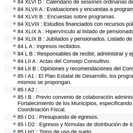
84 XLVI D : Calendario de sesiones ordinarias d
84 XLVII A : Evaluaciones y encuestas a program
84 XLVII B : Encuestas sobre programas.
84 XLVIII : Estudios financiados con recursos pú
84 XLIX A : Hipervínculo al listado de pensionado
84 XLIX B : Jubilados y pensionados. Listado de
84 L A : Ingresos recibidos.
84 L B : Responsables de recibir, administrar y e
84 LII A : Actas del Consejo Consultivo.
84 LII B : Opiniones y recomendaciones del Cons
85 I A1 : El Plan Estatal de Desarrollo, los prog
mismos se propongan.
85 I A2 :
85 I B : Previo convenio de colaboración administ
Fortalecimiento de los Municipios, especificand
Coordinación Fiscal.
85 I D1 : Presupuesto de egresos.
85 I D2 : Egresos y fórmulas de distribución de l
85 I H1 : Tipos de uso de suelo.