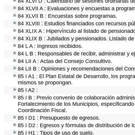
84 XLVI D : Calendario de sesiones ordinarias d
84 XLVII A : Evaluaciones y encuestas a program
84 XLVII B : Encuestas sobre programas.
84 XLVIII : Estudios financiados con recursos pú
84 XLIX A : Hipervínculo al listado de pensionado
84 XLIX B : Jubilados y pensionados. Listado de
84 L A : Ingresos recibidos.
84 L B : Responsables de recibir, administrar y e
84 LII A : Actas del Consejo Consultivo.
84 LII B : Opiniones y recomendaciones del Cons
85 I A1 : El Plan Estatal de Desarrollo, los prog
mismos se propongan.
85 I A2 :
85 I B : Previo convenio de colaboración administ
Fortalecimiento de los Municipios, especificand
Coordinación Fiscal.
85 I D1 : Presupuesto de egresos.
85 I D2 : Egresos y fórmulas de distribución de l
85 I H1 : Tipos de uso de suelo.