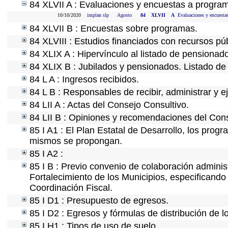
84 XLVII A : Evaluaciones y encuestas a program
10/10/2020
implan slp
Agosto
84
XLVII
A
Evaluaciones y encuestas
84 XLVII B : Encuestas sobre programas.
84 XLVIII : Estudios financiados con recursos púb
84 XLIX A : Hipervínculo al listado de pensionado
84 XLIX B : Jubilados y pensionados. Listado de
84 L A : Ingresos recibidos.
84 L B : Responsables de recibir, administrar y ej
84 LII A : Actas del Consejo Consultivo.
84 LII B : Opiniones y recomendaciones del Cons
85 I A1 : El Plan Estatal de Desarrollo, los prog
mismos se propongan.
85 I A2 :
85 I B : Previo convenio de colaboración administ
Fortalecimiento de los Municipios, especificand
Coordinación Fiscal.
85 I D1 : Presupuesto de egresos.
85 I D2 : Egresos y fórmulas de distribución de l
85 I H1 : Tipos de uso de suelo.