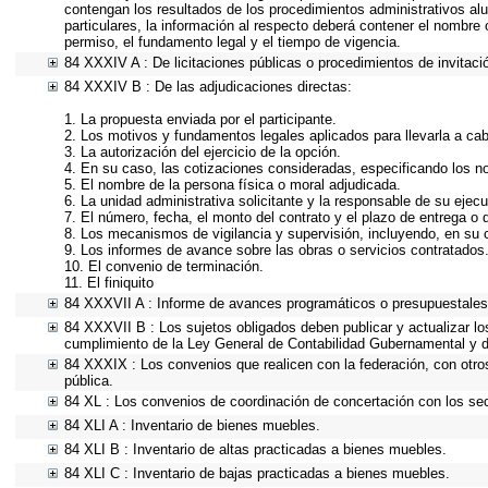
contengan los resultados de los procedimientos administrativos al
particulares, la información al respecto deberá contener el nombre o 
permiso, el fundamento legal y el tiempo de vigencia.
84 XXXIV A : De licitaciones públicas o procedimientos de invitació
84 XXXIV B : De las adjudicaciones directas:
1. La propuesta enviada por el participante.
2. Los motivos y fundamentos legales aplicados para llevarla a ca
3. La autorización del ejercicio de la opción.
4. En su caso, las cotizaciones consideradas, especificando los 
5. El nombre de la persona física o moral adjudicada.
6. La unidad administrativa solicitante y la responsable de su ejecu
7. El número, fecha, el monto del contrato y el plazo de entrega o 
8. Los mecanismos de vigilancia y supervisión, incluyendo, en su 
9. Los informes de avance sobre las obras o servicios contratados
10. El convenio de terminación.
11. El finiquito
84 XXXVII A : Informe de avances programáticos o presupuestales,
84 XXXVII B : Los sujetos obligados deben publicar y actualizar l
cumplimiento de la Ley General de Contabilidad Gubernamental y d
84 XXXIX : Los convenios que realicen con la federación, con otro
pública.
84 XL : Los convenios de coordinación de concertación con los sec
84 XLI A : Inventario de bienes muebles.
84 XLI B : Inventario de altas practicadas a bienes muebles.
84 XLI C : Inventario de bajas practicadas a bienes muebles.