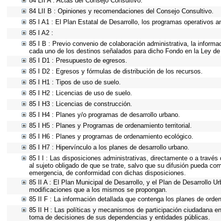
84 LII A : Actas del Consejo Consultivo.
84 LII B : Opiniones y recomendaciones del Consejo Consultivo.
85 I A1 : El Plan Estatal de Desarrollo, los programas operativos 
85 I A2 :
85 I B : Previo convenio de colaboración administrativa, la informa
cada uno de los destinos señalados para dicho Fondo en la Ley de
85 I D1 : Presupuesto de egresos.
85 I D2 : Egresos y fórmulas de distribución de los recursos.
85 I H1 : Tipos de uso de suelo.
85 I H2 : Licencias de uso de suelo.
85 I H3 : Licencias de construcción.
85 I H4 : Planes y/o programas de desarrollo urbano.
85 I H5 : Planes y Programas de ordenamiento territorial.
85 I H6 : Planes y programas de ordenamiento ecológico.
85 I H7 : Hipervínculo a los planes de desarrollo urbano.
85 I I : Las disposiciones administrativas, directamente o a través
al sujeto obligado de que se trate, salvo que su difusión pueda com
emergencia, de conformidad con dichas disposiciones.
85 II A : El Plan Municipal de Desarrollo, y el Plan de Desarrollo 
modificaciones que a los mismos se propongan.
85 II F : La información detallada que contenga los planes de ordena
85 II H : Las políticas y mecanismos de participación ciudadana en
toma de decisiones de sus dependencias y entidades públicas.