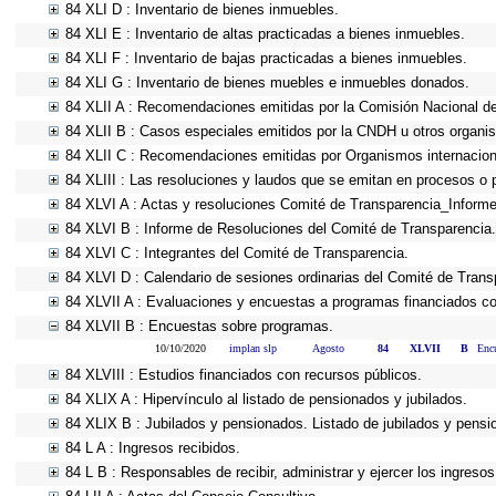
84 XLI D : Inventario de bienes inmuebles.
84 XLI E : Inventario de altas practicadas a bienes inmuebles.
84 XLI F : Inventario de bajas practicadas a bienes inmuebles.
84 XLI G : Inventario de bienes muebles e inmuebles donados.
84 XLII A : Recomendaciones emitidas por la Comisión Nacional 
84 XLII B : Casos especiales emitidos por la CNDH u otros organi
84 XLII C : Recomendaciones emitidas por Organismos internacion
84 XLIII : Las resoluciones y laudos que se emitan en procesos o 
84 XLVI A : Actas y resoluciones Comité de Transparencia_Informe
84 XLVI B : Informe de Resoluciones del Comité de Transparencia.
84 XLVI C : Integrantes del Comité de Transparencia.
84 XLVI D : Calendario de sesiones ordinarias del Comité de Trans
84 XLVII A : Evaluaciones y encuestas a programas financiados co
84 XLVII B : Encuestas sobre programas.
10/10/2020
implan slp
Agosto
84
XLVII
B
Encu
84 XLVIII : Estudios financiados con recursos públicos.
84 XLIX A : Hipervínculo al listado de pensionados y jubilados.
84 XLIX B : Jubilados y pensionados. Listado de jubilados y pensi
84 L A : Ingresos recibidos.
84 L B : Responsables de recibir, administrar y ejercer los ingresos