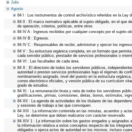
Julio
Agosto
84 I : Los instrumentos de control archivístico referidos en la Ley
84 II : El marco normativo aplicable al sujeto obligado, en el que 
de operación, criterios, políticas, entre otros
84 IV A : Ingresos recibidos por cualquier concepto por el sujeto ob
84 IV B : Egresos.
84 IV C : Responsables de recibir, administrar y ejercer los ingreso
84 V : Su estructura orgánica completa, en un formato que permita 
cada servidor público, prestador de servicios profesionales o miem
84 VI : Las facultades de cada área.
84 X : El directorio de todos los servidores públicos, independient
autoridad o presten servicios profesionales bajo el régimen de conf
nombramiento asignado, nivel del puesto en la estructura orgánica, 
correo electrónico oficiales, y versión pública de su currículum vit
grado de estudios.
84 XI : La remuneración bruta y neta de todos los servidores públi
gratificaciones, primas, comisiones, dietas, bonos, estímulos, in
84 XII : La agenda de actividades de los titulares de las dependen
y sesiones de trabajo a las que convoquen.
84 XIII : La información contenida en las minutas, acuerdos y acta
Ley, se determine que deban realizarse con carácter reservado.
84 XIV 1 : La información sobre los gastos erogados y asignados a
la información relativa a estos conceptos respecto de los integr
obligados o ejerza actos de autoridad en los mismos, incluso cuan