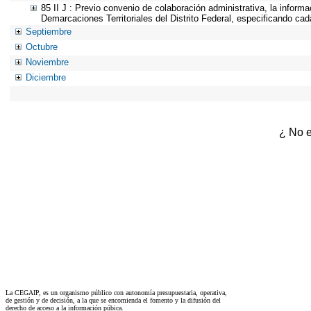
85 II J : Previo convenio de colaboración administrativa, la inform
Demarcaciones Territoriales del Distrito Federal, especificando ca
Septiembre
Octubre
Noviembre
Diciembre
¿ No e
La CEGAIP, es un organismo público con autonomía presupuestaria, operativa,
de gestión y de decisión, a la que se encomienda el fomento y la difusión del
derecho de acceso a la información púbica.