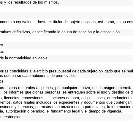
os y los resultados de los mismos.
tamento o equivalente, hasta el titular del sujeto obligado; así como, en su c
ativas definitivas, especificando la causa de sanción y la disposición.
to.
to.
de la normatividad aplicable.
torías concluidas al ejercicio presupuestal de cada sujeto obligado que se rea
os que en su caso hubieren sido promovidos.
os.
as físicas o morales a quienes, por cualquier motivo, se les asigne o permita
o, los informes que dichas personas les entreguen sobre el uso y destino de 
, licencias, concesiones, licitaciones de obra, adquisiciones, arrendamientos
mentos, datos finales incluidos los expedientes y documentos que contengan 
esiones y licencias, permisos o autorizaciones a particulares, la información
ncia, autorización o permiso, el fundamento legal y el tiempo de vigencia.
n restringida.