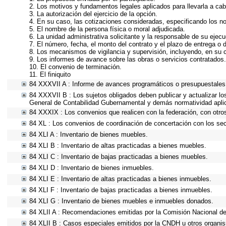
2. Los motivos y fundamentos legales aplicados para llevarla a cab
3. La autorización del ejercicio de la opción.
4. En su caso, las cotizaciones consideradas, especificando los n
5. El nombre de la persona física o moral adjudicada.
6. La unidad administrativa solicitante y la responsable de su ejecu
7. El número, fecha, el monto del contrato y el plazo de entrega o d
8. Los mecanismos de vigilancia y supervisión, incluyendo, en su 
9. Los informes de avance sobre las obras o servicios contratados.
10. El convenio de terminación.
11. El finiquito
84 XXXVII A : Informe de avances programáticos o presupuestales,
84 XXXVII B : Los sujetos obligados deben publicar y actualizar l
General de Contabilidad Gubernamental y demás normatividad apli
84 XXXIX : Los convenios que realicen con la federación, con otro
84 XL : Los convenios de coordinación de concertación con los sect
84 XLI A : Inventario de bienes muebles.
84 XLI B : Inventario de altas practicadas a bienes muebles.
84 XLI C : Inventario de bajas practicadas a bienes muebles.
84 XLI D : Inventario de bienes inmuebles.
84 XLI E : Inventario de altas practicadas a bienes inmuebles.
84 XLI F : Inventario de bajas practicadas a bienes inmuebles.
84 XLI G : Inventario de bienes muebles e inmuebles donados.
84 XLII A : Recomendaciones emitidas por la Comisión Nacional 
84 XLII B : Casos especiales emitidos por la CNDH u otros organi