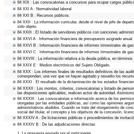
84 XIX : Las convocatorias a concursos para ocupar cargos públic
84 XXI A : Normatividad laboral.
84 XXI B : Recursos públicos.
84 XXII : La información curricular, desde el nivel de jefe de depar
sido objeto.
84 XXIII : El listado de servidores públicos con sanciones administr
84 XXVI A : Información financiera de presupuesto asignado anual.
84 XXVI B : Información financiera de informes trimestrales de gas
84 XXVI C : Información financiera de informes trimestrales de gas
84 XXVIII : La información relativa a la deuda pública, en términos 
84 XXIX E : Medios electrónicos del Sujeto Obligado.
84 XXX : Los informes finales de resultados definitivos de las audi
correspondan; una vez que se hayan agotado y resuelto los recurs
84 XXXI : El resultado de la dictaminación de los estados financier
84 XXXII : Los montos, criterios, convocatorias y listado de person
las disposiciones aplicables, realicen actos de autoridad. Asimism
84 XXXIII : Las convocatorias e información acerca de los permisos
otorgadas por las entidades públicas, así como las opiniones argu
administrativos aludidos. Cuando se trate del otorgamiento de conc
social del titular, el concepto y los objetivos de la concesión, lice
84 XXXIV A : De licitaciones públicas o procedimientos de invitació
84 XXXIV B : De las adjudicaciones directas:
1. La propuesta enviada por el participante.