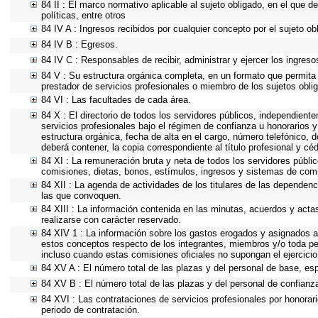
84 II : El marco normativo aplicable al sujeto obligado, en el que d
políticas, entre otros
84 IV A : Ingresos recibidos por cualquier concepto por el sujeto ob
84 IV B : Egresos.
84 IV C : Responsables de recibir, administrar y ejercer los ingreso
84 V : Su estructura orgánica completa, en un formato que permita v
prestador de servicios profesionales o miembro de los sujetos obli
84 VI : Las facultades de cada área.
84 X : El directorio de todos los servidores públicos, independient
servicios profesionales bajo el régimen de confianza u honorarios y
estructura orgánica, fecha de alta en el cargo, número telefónico, d
deberá contener, la copia correspondiente al título profesional y cé
84 XI : La remuneración bruta y neta de todos los servidores públi
comisiones, dietas, bonos, estímulos, ingresos y sistemas de com
84 XII : La agenda de actividades de los titulares de las dependenc
las que convoquen.
84 XIII : La información contenida en las minutas, acuerdos y acta
realizarse con carácter reservado.
84 XIV 1 : La información sobre los gastos erogados y asignados a 
estos conceptos respecto de los integrantes, miembros y/o toda p
incluso cuando estas comisiones oficiales no supongan el ejercici
84 XV A : El número total de las plazas y del personal de base, esp
84 XV B : El número total de las plazas y del personal de confianza
84 XVI : Las contrataciones de servicios profesionales por honorari
periodo de contratación.