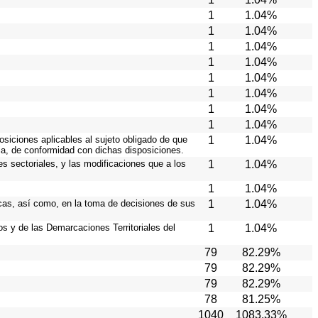
1
1.04%
1
1.04%
1
1.04%
1
1.04%
1
1.04%
1
1.04%
1
1.04%
1
1.04%
osiciones aplicables al sujeto obligado de que
1
1.04%
ia, de conformidad con dichas disposiciones.
es sectoriales, y las modificaciones que a los
1
1.04%
1
1.04%
icas, así como, en la toma de decisiones de sus
1
1.04%
ios y de las Demarcaciones Territoriales del
1
1.04%
79
82.29%
79
82.29%
79
82.29%
78
81.25%
1040
1083.33%