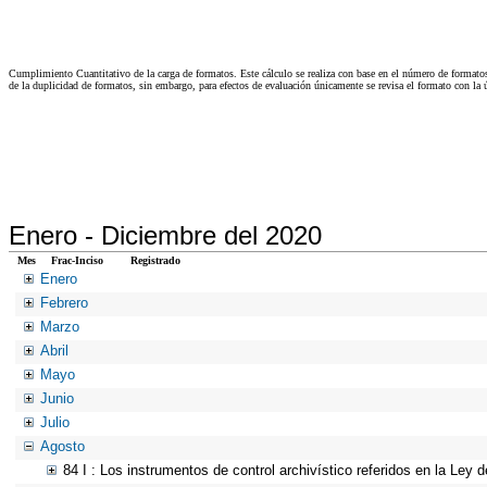
Cumplimiento Cuantitativo de la carga de formatos. Este cálculo se realiza con base en el número de formato
de la duplicidad de formatos, sin embargo, para efectos de evaluación únicamente se revisa el formato con l
Enero -
Diciembre del 2020
Mes
Frac-Inciso
Registrado
Enero
Febrero
Marzo
Abril
Mayo
Junio
Julio
Agosto
84 I : Los instrumentos de control archivístico referidos en la Ley