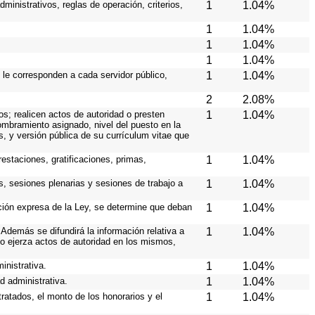
ministrativos, reglas de operación, criterios,
1
1.04%
1
1.04%
1
1.04%
1
1.04%
 le corresponden a cada servidor público,
1
1.04%
2
2.08%
os; realicen actos de autoridad o presten
1
1.04%
nombramiento asignado, nivel del puesto en la
es, y versión pública de su currículum vitae que
estaciones, gratificaciones, primas,
1
1.04%
s, sesiones plenarias y sesiones de trabajo a
1
1.04%
ición expresa de la Ley, se determine que deban
1
1.04%
Además se difundirá la información relativa a
1
1.04%
o ejerza actos de autoridad en los mismos,
inistrativa.
1
1.04%
d administrativa.
1
1.04%
ratados, el monto de los honorarios y el
1
1.04%