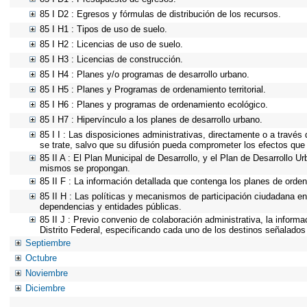
85 I D2 : Egresos y fórmulas de distribución de los recursos.
85 I H1 : Tipos de uso de suelo.
85 I H2 : Licencias de uso de suelo.
85 I H3 : Licencias de construcción.
85 I H4 : Planes y/o programas de desarrollo urbano.
85 I H5 : Planes y Programas de ordenamiento territorial.
85 I H6 : Planes y programas de ordenamiento ecológico.
85 I H7 : Hipervínculo a los planes de desarrollo urbano.
85 I I : Las disposiciones administrativas, directamente o a través
se trate, salvo que su difusión pueda comprometer los efectos que 
85 II A : El Plan Municipal de Desarrollo, y el Plan de Desarrollo 
mismos se propongan.
85 II F : La información detallada que contenga los planes de ordena
85 II H : Las políticas y mecanismos de participación ciudadana e
dependencias y entidades públicas.
85 II J : Previo convenio de colaboración administrativa, la inform
Distrito Federal, especificando cada uno de los destinos señalados
Septiembre
Octubre
Noviembre
Diciembre