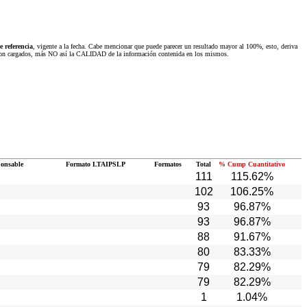
 referencia
, vigente a la fecha. Cabe mencionar que puede parecer un resultado mayor al 100%, esto, deriva
 fueron cargados, más NO así la CALIDAD de la información contenida en los mismos.
ponsable
Formato LTAIPSLP
Formatos
Total
% Cump Cuantitativo
111
115.62%
102
106.25%
93
96.87%
93
96.87%
88
91.67%
80
83.33%
79
82.29%
79
82.29%
1
1.04%