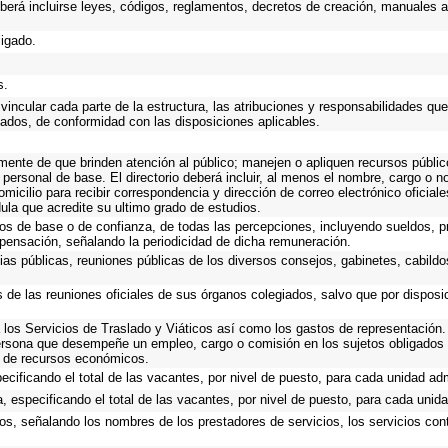
eberá incluirse leyes, códigos, reglamentos, decretos de creación, manuales ad
ligado.
s.
incular cada parte de la estructura, las atribuciones y responsabilidades que
gados, de conformidad con las disposiciones aplicables.
emente de que brinden atención al público; manejen o apliquen recursos públic
 personal de base. El directorio deberá incluir, al menos el nombre, cargo o 
omicilio para recibir correspondencia y dirección de correo electrónico oficial
dula que acredite su ultimo grado de estudios.
cos de base o de confianza, de todas las percepciones, incluyendo sueldos, pr
pensación, señalando la periodicidad de dicha remuneración.
ias públicas, reuniones públicas de los diversos consejos, gabinetes, cabildo
s de las reuniones oficiales de sus órganos colegiados, salvo que por dispos
los Servicios de Traslado y Viáticos así como los gastos de representación. 
ersona que desempeñe un empleo, cargo o comisión en los sujetos obligados 
o de recursos económicos.
ecificando el total de las vacantes, por nivel de puesto, para cada unidad adm
, especificando el total de las vacantes, por nivel de puesto, para cada unida
os, señalando los nombres de los prestadores de servicios, los servicios cont