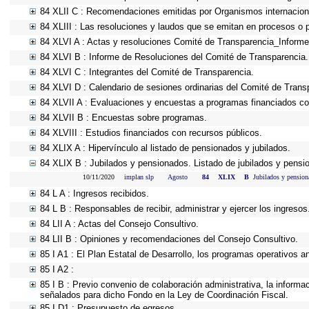
84 XLII C : Recomendaciones emitidas por Organismos internacion
84 XLIII : Las resoluciones y laudos que se emitan en procesos o 
84 XLVI A : Actas y resoluciones Comité de Transparencia_Informe
84 XLVI B : Informe de Resoluciones del Comité de Transparencia.
84 XLVI C : Integrantes del Comité de Transparencia.
84 XLVI D : Calendario de sesiones ordinarias del Comité de Trans
84 XLVII A : Evaluaciones y encuestas a programas financiados co
84 XLVII B : Encuestas sobre programas.
84 XLVIII : Estudios financiados con recursos públicos.
84 XLIX A : Hipervínculo al listado de pensionados y jubilados.
84 XLIX B : Jubilados y pensionados. Listado de jubilados y pensi
10/11/2020
implan slp
Agosto
84
XLIX
B
Jubilados y pension
84 L A : Ingresos recibidos.
84 L B : Responsables de recibir, administrar y ejercer los ingresos
84 LII A : Actas del Consejo Consultivo.
84 LII B : Opiniones y recomendaciones del Consejo Consultivo.
85 I A1 : El Plan Estatal de Desarrollo, los programas operativos 
85 I A2 :
85 I B : Previo convenio de colaboración administrativa, la informa
señalados para dicho Fondo en la Ley de Coordinación Fiscal.
85 I D1 : Presupuesto de egresos.