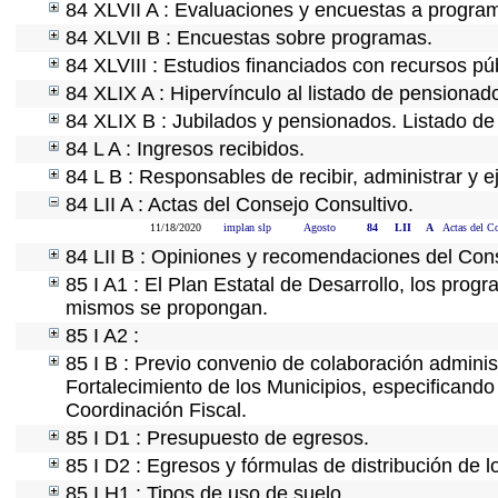
84 XLVII A : Evaluaciones y encuestas a program
84 XLVII B : Encuestas sobre programas.
84 XLVIII : Estudios financiados con recursos pú
84 XLIX A : Hipervínculo al listado de pensionado
84 XLIX B : Jubilados y pensionados. Listado de
84 L A : Ingresos recibidos.
84 L B : Responsables de recibir, administrar y e
84 LII A : Actas del Consejo Consultivo.
11/18/2020
implan slp
Agosto
84
LII
A
Actas del C
84 LII B : Opiniones y recomendaciones del Cons
85 I A1 : El Plan Estatal de Desarrollo, los prog
mismos se propongan.
85 I A2 :
85 I B : Previo convenio de colaboración administ
Fortalecimiento de los Municipios, especificand
Coordinación Fiscal.
85 I D1 : Presupuesto de egresos.
85 I D2 : Egresos y fórmulas de distribución de l
85 I H1 : Tipos de uso de suelo.