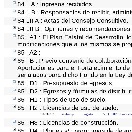
84 L A : Ingresos recibidos.
84 L B : Responsables de recibir, adminis
84 LII A : Actas del Consejo Consultivo.
84 LII B : Opiniones y recomendaciones 
85 I A1 : El Plan Estatal de Desarrollo, 
modificaciones que a los mismos se pr
85 I A2 :
85 I B : Previo convenio de colaboración 
Aportaciones para el Fortalecimiento de
señalados para dicho Fondo en la Ley d
85 I D1 : Presupuesto de egresos.
85 I D2 : Egresos y fórmulas de distribuc
85 I H1 : Tipos de uso de suelo.
85 I H2 : Licencias de uso de suelo.
10/11/2020
implan slp
Agosto
85
I
H2
Licencias 
85 I H3 : Licencias de construcción.
85 I H4 : Planes y/o programas de desar